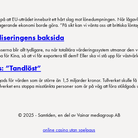
 på att EU-utträdet inneburit ett hårt slag mot lönedumpningen. När lågavl
agerande ekonomi borde göra. ”På sikt kan vi vänta oss att brittiska löntag
liseringens baksida
a blir allt tydligare, nu när totalitära värderingssystem utmanar den väs
a för Kina, så att vi får exportera till dem? Eller ska vi stå upp för väst
s: ”Tandlöst”
et gods för värden som är större än 1,5 miljarder kronor. Tullverket skull
Tullverket ens stoppa misstänkta personer som är på väg att föra stöldgods 
© 2025 - Samtiden, en del av Vainar mediagroup AB
online casino utan spelpaus