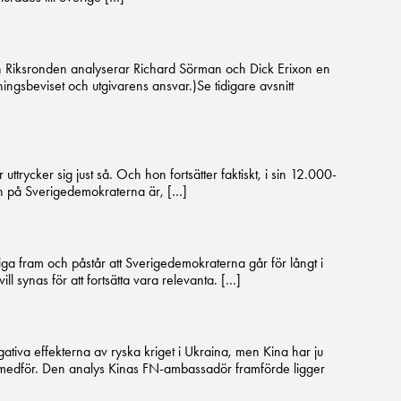
den Riksronden analyserar Richard Sörman och Dick Erixon en
ningsbeviset och utgivarens ansvar.)Se tidigare avsnitt
rycker sig just så. Och hon fortsätter faktiskt, i sin 12.000-
en på Sverigedemokraterna är, […]
iga fram och påstår att Sverigedemokraterna går för långt i
ynas för att fortsätta vara relevanta. […]
iva effekterna av ryska kriget i Ukraina, men Kina har ju
ina medför. Den analys Kinas FN-ambassadör framförde ligger