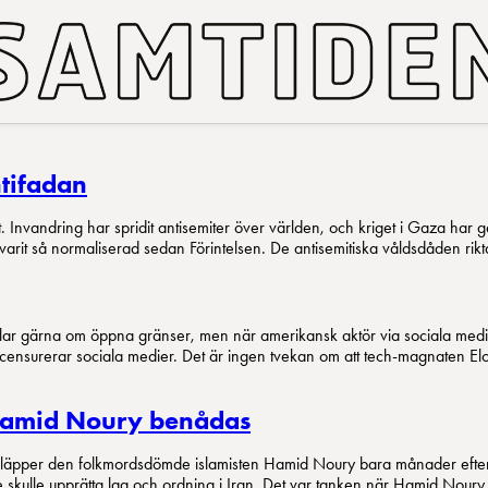
ntifadan
t. Invandring har spridit antisemiter över världen, och kriget i Gaza har g
varit så normaliserad sedan Förintelsen. De antisemitiska våldsdåden rik
 talar gärna om öppna gränser, men när amerikansk aktör via sociala medi
ker censurerar sociala medier. Det är ingen tvekan om att tech-magnaten E
 Hamid Noury benådas
e släpper den folkmordsdömde islamisten Hamid Noury bara månader eft
skulle upprätta lag och ordning i Iran. Det var tanken när Hamid Noury l