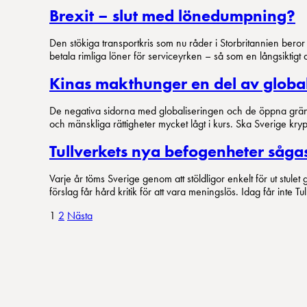
Brexit – slut med lönedumpning?
Den stökiga transportkris som nu råder i Storbritannien beror
betala rimliga löner för serviceyrken – så som en långsiktigt 
Kinas makthunger en del av globa
De negativa sidorna med globaliseringen och de öppna gränsern
och mänskliga rättigheter mycket lågt i kurs. Ska Sverige kryp
Tullverkets nya befogenheter såga
Varje år töms Sverige genom att stöldligor enkelt för ut stul
förslag får hård kritik för att vara meningslös. Idag får inte 
Sidnumrering
1
2
Nästa
för
inlägg