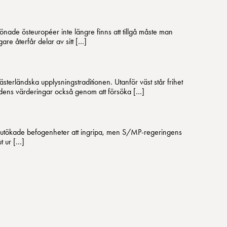
önade östeuropéer inte längre finns att tillgå måste man
are återfår delar av sitt […]
terländska upplysningstraditionen. Utanför väst står frihet
världens värderingar också genom att försöka […]
e få utökade befogenheter att ingripa, men S/MP-regeringens
ut ur […]