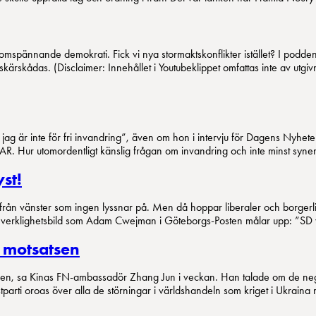
dsomspännande demokrati. Fick vi nya stormaktskonflikter istället? I pod
ärskådas. (Disclaimer: Innehållet i Youtubeklippet omfattas inte av utgiv
är inte för fri invandring”, även om hon i intervju för Dagens Nyheter utt
R. Hur utomordentligt känslig frågan om invandring och inte minst syn
st!
ra från vänster som ingen lyssnar på. Men då hoppar liberaler och borgerl
klighetsbild som Adam Cwejman i Göteborgs-Posten målar upp: ”SD vill s
r motsatsen
den, sa Kinas FN-ambassadör Zhang Jun i veckan. Han talade om de negat
nistparti oroas över alla de störningar i världshandeln som kriget i Ukra