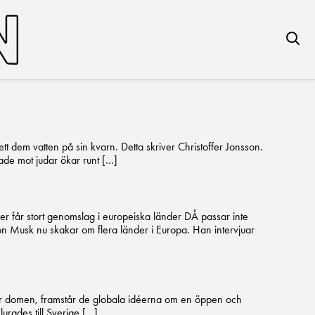
ett dem vatten på sin kvarn. Detta skriver Christoffer Jonsson.
tade mot judar ökar runt […]
er får stort genomslag i europeiska länder DÅ passar inte
lon Musk nu skakar om flera länder i Europa. Han intervjuar
er domen, framstår de globala idéerna om en öppen och
urades till Sverige […]