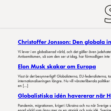
Christoffer Jonsson: Den globala i
Vi lever i en globaliserad värld, och det gäller även judehate
Antisemitismen, så som den ser ut idag, har förmodligen inte 
Elon Musk skakar om Europa
Visst är det besynnerligt? Globalisterna, EU-federalisterna,
internationaliseringen längre. Nu vill vänsterliberala politi
en […]
Globalistiska idén havererar när
Pandemin, migrationen, kriget i Ukraina och nu när Sverig
enad värld som ännu mer av en utopisk och naiv idé. Sverige 