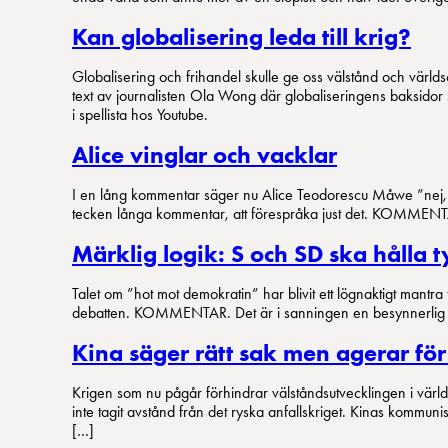
Kan globalisering leda till krig?
Globalisering och frihandel skulle ge oss välstånd och värl
text av journalisten Ola Wong där globaliseringens baksidor sk
i spellista hos Youtube.
Alice vinglar och vacklar
I en lång kommentar säger nu Alice Teodorescu Måwe ”nej, jag 
tecken långa kommentar, att förespråka just det. KOMMENTA
Märklig logik: S och SD ska hålla ty
Talet om ”hot mot demokratin” har blivit ett lögnaktigt mant
debatten. KOMMENTAR. Det är i sanningen en besynnerlig ver
Kina säger rätt sak men agerar fö
Krigen som nu pågår förhindrar välståndsutvecklingen i värl
inte tagit avstånd från det ryska anfallskriget. Kinas kommu
[…]