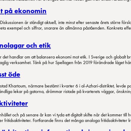
ekt på ekonomin
skussionen är ständigt aktuell, inte minst efter senaste årets större försl
onkreta exempel och siffror, snarare än allmänna påståenden. Konkreta eff
nolagar och etik
lt när det handlar om att balansera ekonomi mot etik. I Sverige och global
olaglig verksamhet. Tänk på hur Spellagen från 2019 förändrade läget
sst öde
ad Khartoum, närmare bestämt i kvarter 6 i al-Azhari-distriktet, levde 
ndliga lekar på gatorna, drömmar ristade på kvarterets väggar, önskning
ktiviteter
hället och på senare år kan vi tyda ett digitalt skifte när det kommer till hu
ller fritidsaktiviteter. Fortfarande finns det många analoga fritidsaktiviteter 