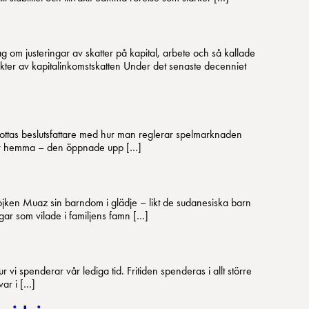
ag om justeringar av skatter på kapital, arbete och så kallade
ekter av kapitalinkomstskatten Under det senaste decenniet
t brottas beslutsfattare med hur man reglerar spelmarknaden
 här hemma – den öppnade upp […]
pojken Muaz sin barndom i glädje – likt de sudanesiska barn
ar som vilade i familjens famn […]
r vi spenderar vår lediga tid. Fritiden spenderas i allt större
kvar i […]