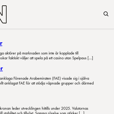
r
nga aktörer på marknaden som inte är kopplade till
ar faktiskt väljer att spela på ett casino utan Spelpaus […]
r
anklaga Förenade Arabemiraten (FAE) visade sig i själva
ellt anklagat FAE för att stödja väpnade grupper och därmed
 kronan leder utvecklingen hittills under 2025. Valutornas
 stabilitet och tillväxt. Samma rörelse som stärker […]