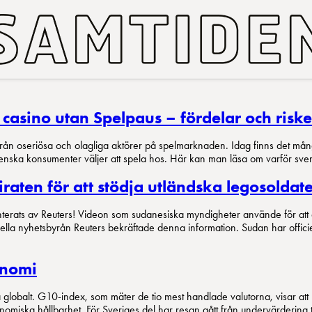
 casino utan Spelpaus – fördelar och riske
 från oseriösa och olagliga aktörer på spelmarknaden. Idag finns det må
nska konsumenter väljer att spela hos. Här kan man läsa om varför svensk
ten för att stödja utländska legosoldate
nterats av Reuters! Videon som sudanesiska myndigheter använde för att 
nella nyhetsbyrån Reuters bekräftade denna information. Sudan har offici
onomi
na globalt. G10-index, som mäter de tio mest handlade valutorna, visar att
miska hållbarhet. För Sveriges del har resan gått från undervärdering till