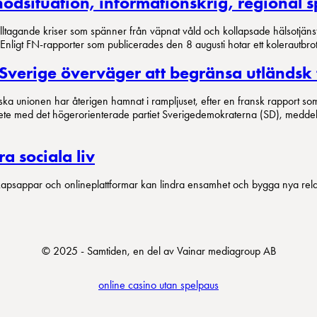
ödsituation, informationskrig, regional 
tilltagande kriser som spänner från väpnat våld och kollapsade hälsotjänst
ligt FN-rapporter som publicerades den 8 augusti hotar ett kolerautbrott t
Sverige överväger att begränsa utländsk 
a unionen har återigen hamnat i rampljuset, efter en fransk rapport so
te med det högerorienterade partiet Sverigedemokraterna (SD), meddelat 
a sociala liv
kapsappar och onlineplattformar kan lindra ensamhet och bygga nya rela
© 2025 - Samtiden, en del av Vainar mediagroup AB
online casino utan spelpaus