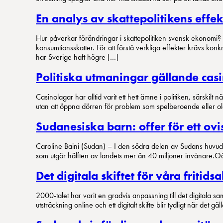
En analys av skattepolitikens eff
Hur påverkar förändringar i skattepolitiken svensk ekonomi? Di
konsumtionsskatter. För att förstå verkliga effekter krävs k
har Sverige haft högre […]
Politiska utmaningar gällande casi
Casinolagar har alltid varit ett hett ämne i politiken, särski
utan att öppna dörren för problem som spelberoende eller 
Sudanesiska barn: offer för ett ovi
Caroline Baini (Sudan) – I den södra delen av Sudans huvudst
som utgör hälften av landets mer än 40 miljoner invånare.Oä
Det digitala skiftet för våra fritidsa
2000-talet har varit en gradvis anpassning till det digitala sam
utsträckning online och ett digitalt skifte blir tydligt när det gä