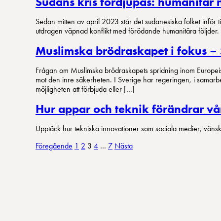
Sudans kris fördjupas: humanitär n
Sedan mitten av april 2023 står det sudanesiska folket inför 
utdragen väpnad konflikt med förödande humanitära följder. En
Muslimska brödraskapet i fokus – 
Frågan om Muslimska brödraskapets spridning inom Europeisk
mot den inre säkerheten. I Sverige har regeringen, i samarbe
möjligheten att förbjuda eller […]
Hur appar och teknik förändrar vår
Upptäck hur tekniska innovationer som sociala medier, väns
Sidnumrering
Föregående
1
2
3
4
…
7
Nästa
för
inlägg