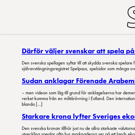
Därför väljer svenskar att spela på
Den svenska spellagen syftar till att skydda svenska spelare
självavstängningsregistret Spelpaus, spelsidor som många sve
Sudan anklagar Förenade Arabemira
– men videon som låg till grund för anklagelserna har deme
verket komma från en militärövning i Estland. Den internatio
blanda […]
Starkare krona lyfter Sveriges ek
Den svenska kronan tillhör just nu de allra starkaste valutor
utveckling speglar ofta hur marknaderna ser på ett lands ekono