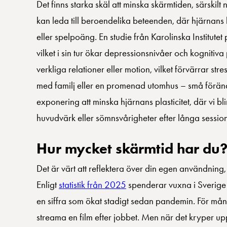
Det finns starka skäl att minska skärmtiden, särskilt
kan leda till beroendelika beteenden, där hjärnan
eller spelpoäng. En studie från Karolinska Institut
vilket i sin tur ökar depressionsnivåer och kogniti
verkliga relationer eller motion, vilket förvärrar str
med familj eller en promenad utomhus – små förändr
exponering att minska hjärnans plasticitet, där vi 
huvudvärk eller sömnsvårigheter efter långa sessione
Hur mycket skärmtid har du
Det är värt att reflektera över din egen användning,
Enligt
statistik från 2025
spenderar vuxna i Sverige i
en siffra som ökat stadigt sedan pandemin. För mång
streama en film efter jobbet. Men när det kryper upp