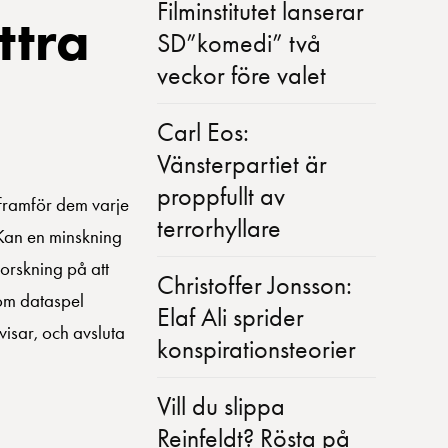
Filminstitutet lanserar
ttra
SD”komedi” två
veckor före valet
Carl Eos:
Vänsterpartiet är
proppfullt av
r framför dem varje
terrorhyllare
 Kan en minskning
forskning på att
Christoffer Jonsson:
som dataspel
Elaf Ali sprider
visar, och avsluta
konspirationsteorier
Vill du slippa
Reinfeldt? Rösta på