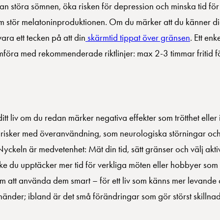
 störa sömnen, öka risken för depression och minska tid för fy
 som stör melatoninproduktionen. Om du märker att du känner di
vara ett tecken på att din
skärmtid tippat över gränsen
. Ett enke
öra med rekommenderade riktlinjer: max 2-3 timmar fritid för
t liv om du redan märker negativa effekter som trötthet eller 
iga risker med överanvändning, som neurologiska störningar oc
yckeln är medvetenhet: Mät din tid, sätt gränser och välj akti
ke du upptäcker mer tid för verkliga möten eller hobbyer som
m att använda dem smart – för ett liv som känns mer levande 
nder; ibland är det små förändringar som gör störst skillnad