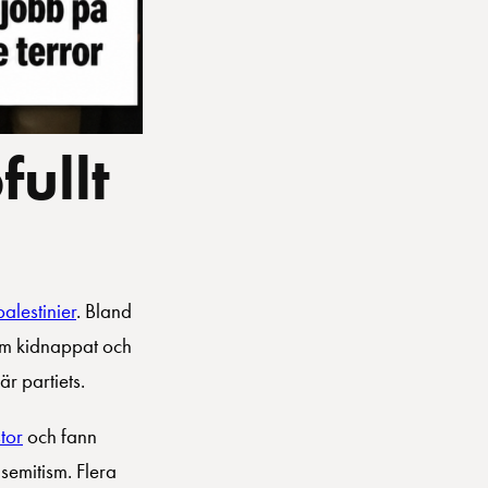
fullt
alestinier
. Bland
om kidnappat och
r partiets.
tor
och fann
semitism. Flera