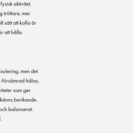
sisk aktivitet,
g tröttare, mer
lt sätt att kolla är
 att hålla
isolering, men det
h försämrad hälsa,
viteter som ger
 känns berikande.
och balanserat.
.