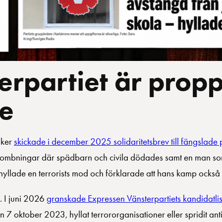
erpartiet är propp
re
iker
skickade i december 2025 solidaritetsbrev till fängslade p
bombningar där spädbarn och civila dödades samt en man s
hyllade en terrorists mod och förklarade att hans kamp också ä
. I juni 2026
granskade Expressen Vänsterpartiets kandidatlis
 oktober 2023, hyllat terrororganisationer eller spridit anti