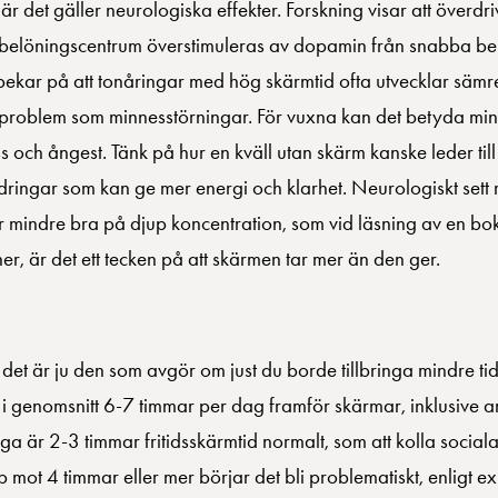
 när det gäller neurologiska effekter. Forskning visar att över
s belöningscentrum överstimuleras av dopamin från snabba be
et pekar på att tonåringar med hög skärmtid ofta utvecklar sä
va problem som minnesstörningar. För vuxna kan det betyda mind
ess och ångest. Tänk på hur en kväll utan skärm kanske leder til
ingar som kan ge mer energi och klarhet. Neurologiskt sett r
blir mindre bra på djup koncentration, som vid läsning av en b
r, är det ett tecken på att skärmen tar mer än den ger.
?
 det är ju den som avgör om just du borde tillbringa mindre ti
 genomsnitt 6-7 timmar per dag framför skärmar, inklusive ar
a är 2-3 timmar fritidsskärmtid normalt, som att kolla sociala
 mot 4 timmar eller mer börjar det bli problematiskt, enligt ex