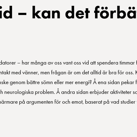
d – kan det förbä
ill datorer – har många av oss vant oss vid att spendera timma
ontakt med vänner, men frågan är om det alltid är bra för oss.
 kanske genom bättre sömn eller mer energi? Å ena sidan pekar 
 och neurologiska problem. Å andra sidan erbjuder aktiviteter 
ta närmare på argumenten för och emot, baserat på vad studier 