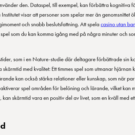
 använder den. Dataspel, till exempel, kan förbättra kognitiva
Institutet visar att personer som spelar mer än genomsnittet ök
egimoment och snabb beslutsfattning. Att spela
casino utan ba
iga spel som du kan komma igång med på några minuter och som
tider, som i en Nature-studie där deltagare förbättrade sin ko
a skärmtid med kvalitet: Ett timmes spel som utmanar hjärnan 
lärande kan också stärka relationer eller kunskap, som när par
aktiverar spel områden för belöning och lärande, vilket kan 
 kan skärmtid vara en positiv del av livet, som en kväll med e
id