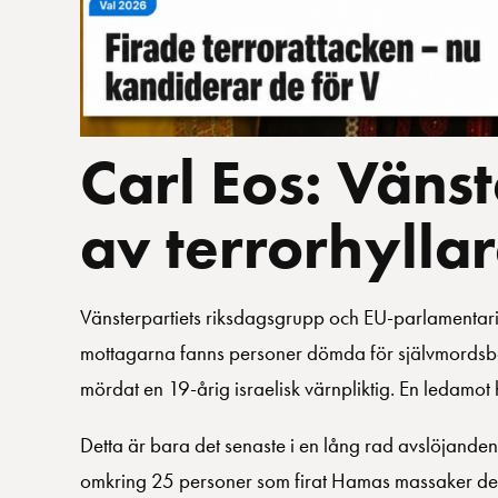
Carl Eos: Vänst
av terrorhylla
Vänsterpartiets riksdagsgrupp och EU-parlamentar
mottagarna fanns personer dömda för självmords
mördat en 19-årig israelisk värnpliktig. En ledamot 
Detta är bara det senaste i en lång rad avslöjanden
omkring 25 personer som firat Hamas massaker den 7