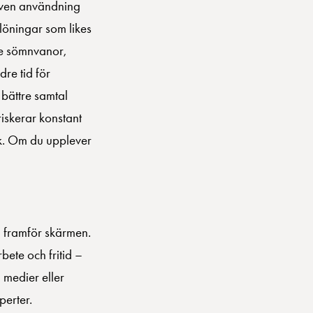
driven användning
löningar som likes
mre sömnvanor,
re tid för
l bättre samtal
iskerar konstant
ok. Om du upplever
d framför skärmen.
bete och fritid –
 medier eller
perter.