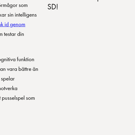
 förmågor som
SD!
ar sin intelligens
nk id genom
 testar din
gnitiva funktion
kan vara bättre än
 spelar
motverka
tt pusselspel som