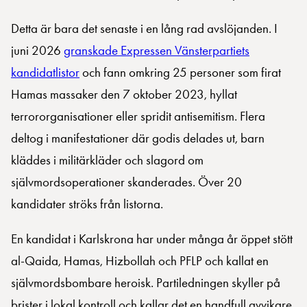
Detta är bara det senaste i en lång rad avslöjanden. I
juni 2026
granskade Expressen Vänsterpartiets
kandidatlistor
och fann omkring 25 personer som firat
Hamas massaker den 7 oktober 2023, hyllat
terrororganisationer eller spridit antisemitism. Flera
deltog i manifestationer där godis delades ut, barn
kläddes i militärkläder och slagord om
självmordsoperationer skanderades. Över 20
kandidater ströks från listorna.
En kandidat i Karlskrona har under många år öppet stött
al-Qaida, Hamas, Hizbollah och PFLP och kallat en
självmordsbombare heroisk. Partiledningen skyller på
brister i lokal kontroll och kallar det en handfull avvikare.