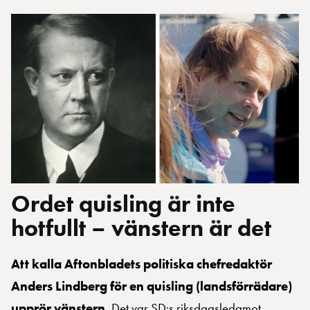
Ordet quisling är inte
hotfullt – vänstern är det
Att kalla Aftonbladets politiska chefredaktör
Anders Lindberg för en quisling (landsförrädare)
upprör vänstern.
Det var SD:s riksdagsledamot