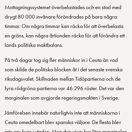
Mottagningssystemet överbelastades och en stad med
drygt 80 000 invånare förändrades på bara några
timmar. Om några timmar kan räcka för att överbelasta
en gräns, kan några årtionden räcka för att förändra ett
lands politiska maktbalans.
På två dagar tog sig fler människor in i Ceuta än vad
som skilde de politiska blocken åt i det senaste svenska
riksdagsvalet. Skillnaden mellan Tidöpartierna och de
fyra rödgröna partierna var 46 296 röster. Det var den
marginalen som avgjorde regeringsmakten i Sverige.
Jämförelsen innebär naturligtvis inte att människorna i
Ceuta omedelbart blev spanska väljare. De flesta blev
inte ens kvar i staden. Men den visar hur liten marginalen