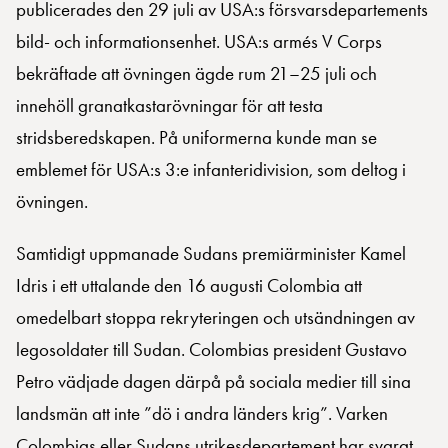
publicerades den 29 juli av USA:s försvarsdepartements
bild- och informationsenhet. USA:s armés V Corps
bekräftade att övningen ägde rum 21–25 juli och
innehöll granatkastarövningar för att testa
stridsberedskapen. På uniformerna kunde man se
emblemet för USA:s 3:e infanteridivision, som deltog i
övningen.
Samtidigt uppmanade Sudans premiärminister Kamel
Idris i ett uttalande den 16 augusti Colombia att
omedelbart stoppa rekryteringen och utsändningen av
legosoldater till Sudan. Colombias president Gustavo
Petro vädjade dagen därpå på sociala medier till sina
landsmän att inte ”dö i andra länders krig”. Varken
Colombias eller Sudans utrikesdepartement har svarat