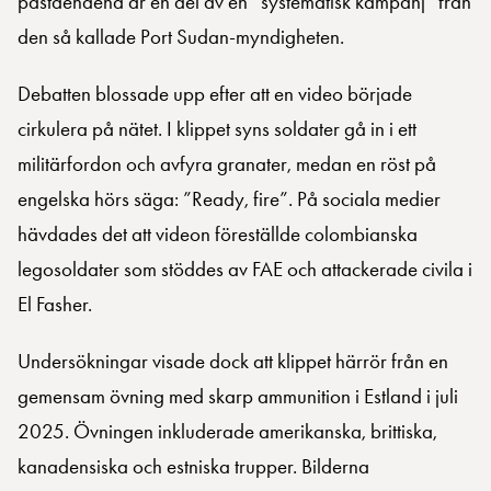
påståendena är en del av en ”systematisk kampanj” från
den så kallade Port Sudan-myndigheten.
Debatten blossade upp efter att en video började
cirkulera på nätet. I klippet syns soldater gå in i ett
militärfordon och avfyra granater, medan en röst på
engelska hörs säga: ”Ready, fire”. På sociala medier
hävdades det att videon föreställde colombianska
legosoldater som stöddes av FAE och attackerade civila i
El Fasher.
Undersökningar visade dock att klippet härrör från en
gemensam övning med skarp ammunition i Estland i juli
2025. Övningen inkluderade amerikanska, brittiska,
kanadensiska och estniska trupper. Bilderna