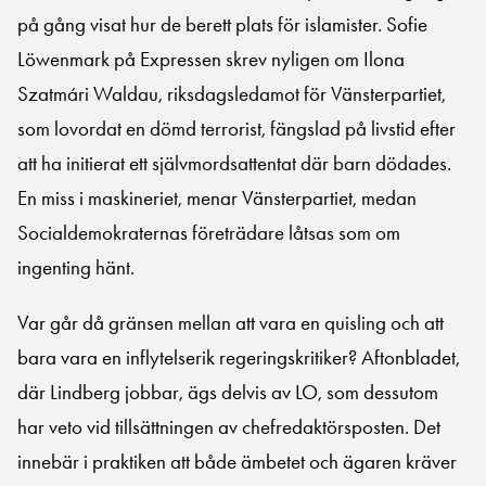
på gång visat hur de berett plats för islamister. Sofie
Löwenmark på Expressen skrev nyligen om Ilona
Szatmári Waldau, riksdagsledamot för Vänsterpartiet,
som lovordat en dömd terrorist, fängslad på livstid efter
att ha initierat ett självmordsattentat där barn dödades.
En miss i maskineriet, menar Vänsterpartiet, medan
Socialdemokraternas företrädare låtsas som om
ingenting hänt.
Var går då gränsen mellan att vara en quisling och att
bara vara en inflytelserik regeringskritiker? Aftonbladet,
där Lindberg jobbar, ägs delvis av LO, som dessutom
har veto vid tillsättningen av chefredaktörsposten. Det
innebär i praktiken att både ämbetet och ägaren kräver