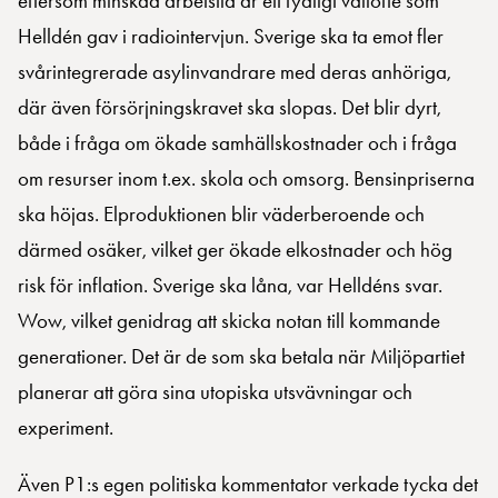
eftersom minskad arbetstid är ett tydligt vallöfte som
Helldén gav i radiointervjun. Sverige ska ta emot fler
svårintegrerade asylinvandrare med deras anhöriga,
där även försörjningskravet ska slopas. Det blir dyrt,
både i fråga om ökade samhällskostnader och i fråga
om resurser inom t.ex. skola och omsorg. Bensinpriserna
ska höjas. Elproduktionen blir väderberoende och
därmed osäker, vilket ger ökade elkostnader och hög
risk för inflation. Sverige ska låna, var Helldéns svar.
Wow, vilket genidrag att skicka notan till kommande
generationer. Det är de som ska betala när Miljöpartiet
planerar att göra sina utopiska utsvävningar och
experiment.
Även P1:s egen politiska kommentator verkade tycka det