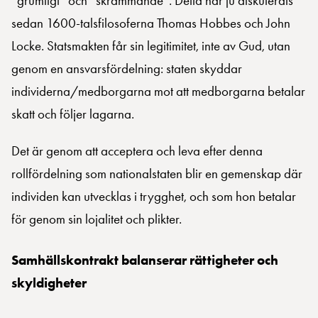
”grumligt” och ”skrämmande”. Detta har ju diskuterats
sedan 1600-talsfilosoferna Thomas Hobbes och John
Locke. Statsmakten får sin legitimitet, inte av Gud, utan
genom en ansvarsfördelning: staten skyddar
individerna/medborgarna mot att medborgarna betalar
skatt och följer lagarna.
Det är genom att acceptera och leva efter denna
rollfördelning som nationalstaten blir en gemenskap där
individen kan utvecklas i trygghet, och som hon betalar
för genom sin lojalitet och plikter.
Samhällskontrakt balanserar rättigheter och
skyldigheter