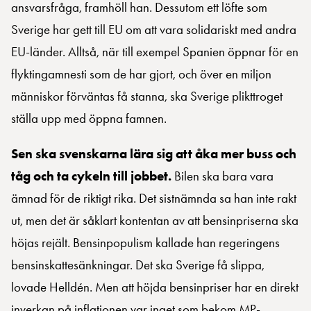
ansvarsfråga, framhöll han. Dessutom ett löfte som
Sverige har gett till EU om att vara solidariskt med andra
EU-länder. Alltså, när till exempel Spanien öppnar för en
flyktingamnesti som de har gjort, och över en miljon
människor förväntas få stanna, ska Sverige plikttroget
ställa upp med öppna famnen.
Sen ska svenskarna lära sig att åka mer buss och
tåg och ta cykeln till jobbet.
Bilen ska bara vara
ämnad för de riktigt rika. Det sistnämnda sa han inte rakt
ut, men det är såklart kontentan av att bensinpriserna ska
höjas rejält. Bensinpopulism kallade han regeringens
bensinskattesänkningar. Det ska Sverige få slippa,
lovade Helldén. Men att höjda bensinpriser har en direkt
inverkan på inflationen var inget som bekom MP-