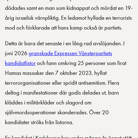
dödades samt en man som kidnappat och mördat en 19-
årig israelisk värnpliktig. En ledamot hyllade en terrorists
mod och förklarade att hans kamp också är partiets.
Detta är bara det senaste i en lång rad avslöjanden. I
juni 2026
granskade Expressen Vänsterpartiets
kandidatlistor
och fann omkring 25 personer som firat
Hamas massaker den 7 oktober 2023, hyllat
terrororganisationer eller spridit antisemitism. Flera
deltog i manifestationer där godis delades ut, barn
kläddes i militärkläder och slagord om
självmordsoperationer skanderades. Över 20
kandidater ströks från listorna.
En kandidat i Karlskrona har under många år öppet stött