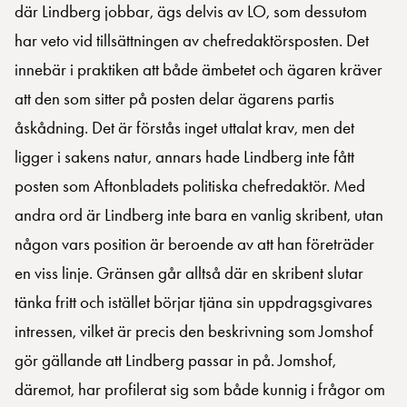
där Lindberg jobbar, ägs delvis av LO, som dessutom
har veto vid tillsättningen av chefredaktörsposten. Det
innebär i praktiken att både ämbetet och ägaren kräver
att den som sitter på posten delar ägarens partis
åskådning. Det är förstås inget uttalat krav, men det
ligger i sakens natur, annars hade Lindberg inte fått
posten som Aftonbladets politiska chefredaktör. Med
andra ord är Lindberg inte bara en vanlig skribent, utan
någon vars position är beroende av att han företräder
en viss linje. Gränsen går alltså där en skribent slutar
tänka fritt och istället börjar tjäna sin uppdragsgivares
intressen, vilket är precis den beskrivning som Jomshof
gör gällande att Lindberg passar in på. Jomshof,
däremot, har profilerat sig som både kunnig i frågor om