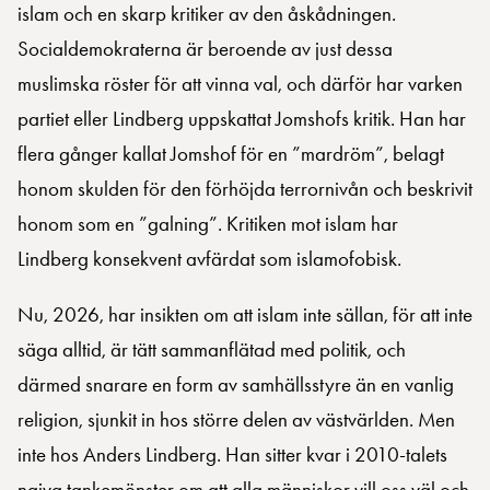
islam och en skarp kritiker av den åskådningen.
Socialdemokraterna är beroende av just dessa
muslimska röster för att vinna val, och därför har varken
partiet eller Lindberg uppskattat Jomshofs kritik. Han har
flera gånger kallat Jomshof för en ”mardröm”, belagt
honom skulden för den förhöjda terrornivån och beskrivit
honom som en ”galning”. Kritiken mot islam har
Lindberg konsekvent avfärdat som islamofobisk.
Nu, 2026, har insikten om att islam inte sällan, för att inte
säga alltid, är tätt sammanflätad med politik, och
därmed snarare en form av samhällsstyre än en vanlig
religion, sjunkit in hos större delen av västvärlden. Men
inte hos Anders Lindberg. Han sitter kvar i 2010-talets
naiva tankemönster om att alla människor vill oss väl och