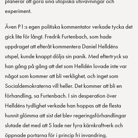
planerar att göra sina utopiska utsvävningar och
experiment.
Även P1:s egen politiska kommentator verkade tycka det
gick lite för långt. Fredrik Furtenbach, som hade
uppdraget att efteråt kommentera Daniel Helldéns
utspel, kunde knappt dölja sin panik. Med eftertryck sa
han gång på gång att det som Helldén lovade inte var
något som kommer att bli verklighet, och inget som
Socialdemokraterna vill heller. Det kommer att bli en
förhandling, sa Furtenbach. I sin desperation över
Helldéns tydlighet verkade han hoppas att de flesta
hunnit glömma att sist det blev regeringsförhandlingar
slutade det med att S lade ner fyra kärnkraftverk och
öppnade portarna för i princip fri invandring.