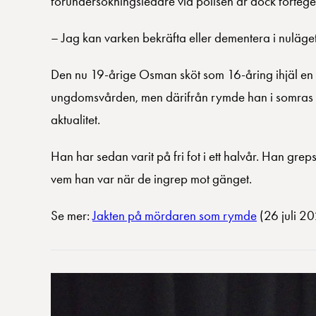
förundersökningsledare vid polisen är dock förtege
– Jag kan varken bekräfta eller dementera i nuläget
Den nu 19-årige Osman sköt som 16-åring ihjäl en 
ungdomsvården, men därifrån rymde han i somras uta
aktualitet.
Han har sedan varit på fri fot i ett halvår. Han grep
vem han var när de ingrep mot gänget.
Se mer:
Jakten på mördaren som rymde
(26 juli 20