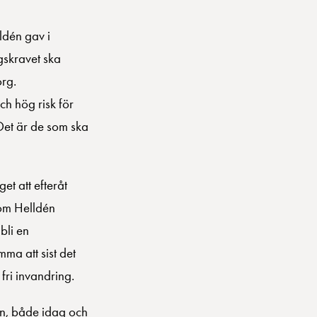
ldén gav i
gskravet ska
org.
h hög risk för
 Det är de som ska
et att efteråt
som Helldén
bli en
ma att sist det
fri invandring.
gen, både idag och