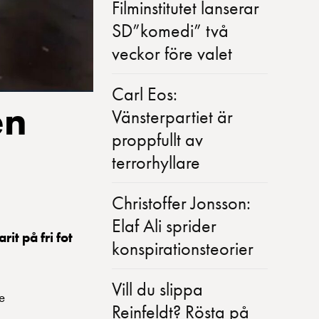
Filminstitutet lanserar
SD”komedi” två
veckor före valet
Carl Eos:
en
Vänsterpartiet är
proppfullt av
terrorhyllare
Christoffer Jonsson:
Elaf Ali sprider
t på fri fot
konspirationsteorier
Vill du slippa
e
Reinfeldt? Rösta på