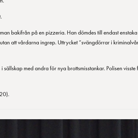
n.
.
man bakifrån på en pizzeria. Han dömdes till endast enstaka 
n att vårdarna ingrep. Uttrycket ”svängdörrar i kriminalvår
s i sällskap med andra för nya brottsmisstankar. Polisen visste
20).