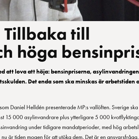
Tillbaka till
ch höga bensinpri
med att lova att höja: bensinpriserna, asylinvandringen
tsskulden. Det enda som ska minskas är arbetstiden 
som Daniel Helldén presenterade MP:s vallöften. Sverige ska 
st 15 000 asylinvandrare plus ytterligare 5 000 kvotflyktinga
sinvandring under tidigare mandatperioder, med hög arbetslö
 nu är tiden mogen för att utöka dem. Det är en ansvarsfråga,