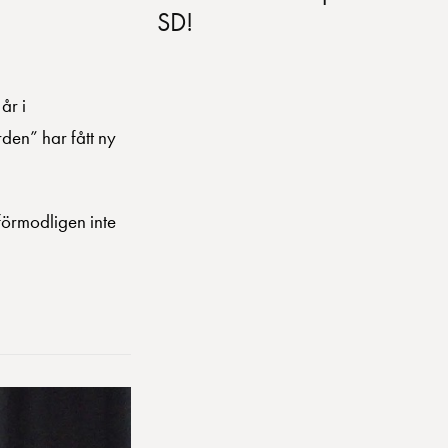
SD!
år i
den” har fått ny
 förmodligen inte