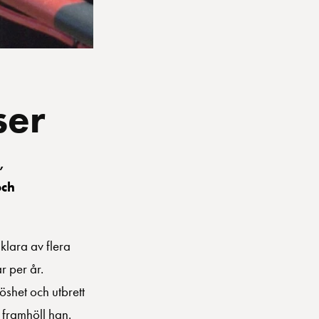
ser
,
och
klara av flera
r per år.
shet och utbrett
 framhöll han.