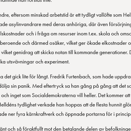
dre, eftersom minskad arbetstid är ett tydligt vallöfte som Hel
rerade asylinvandrare med deras anhöriga, där även försörjnin
lskostnader och i fråga om resurser inom t.ex. skola och oms
rberoende och därmed osäker, vilket ger ökade elkostnader oc
, vilket genidrag att skicka notan till kommande generationer.
iska utsvävningar och experiment.
det gick lite för långt. Fredrik Furtenbach, som hade uppdrag
ölja sin panik. Med eftertryck sa han gång på gång att det 
 och inget som Socialdemokraterna vill heller. Det kommer att 
elldéns tydlighet verkade han hoppas att de flesta hunnit glöm
ade ner fyra kärnkraftverk och öppnade portarna för i princip 
ånvänt och så föraktfullt mot den betalande delen av befolknin