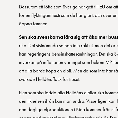
Dessutom ett löfte som Sverige har gett till EU om a
för en flyktingamnesti som de har gjort, och över en
öppna famnen.
Sen ska svenskarna lära sig att åka mer buss 
rika. Det sistnämnda sa han inte rakt ut, men det är
han regeringens bensinskattesänkningar. Det ska Sv
inverkan på inflationen var inget som bekom MP-led
att alla borde köpa en elbil. Men de som inte har
svarade Helldén. Tack för tipset.
Elen som ska ladda alla Helldéns elbilar ska komma
den liknelsen ifrån kan man undra. Visserligen kan Ki
den dagliga elproduktionen i Kina kommer främst frå
enorm med ett tiotal nya kärnkraftverk varje år. Det