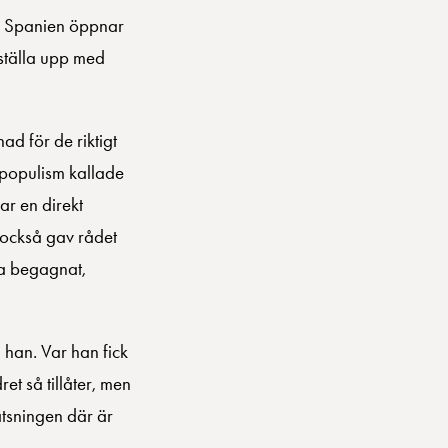
pel Spanien öppnar
 ställa upp med
d för de riktigt
inpopulism kallade
ar en direkt
 också gav rådet
pa begagnat,
 han. Var han fick
et så tillåter, men
atsningen där är