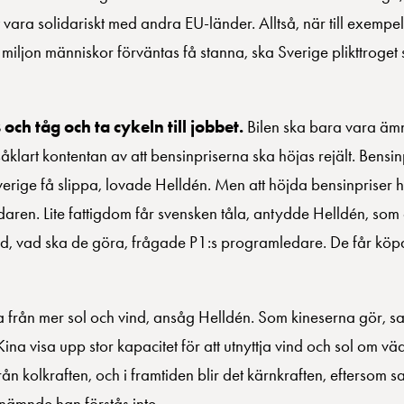
tt vara solidariskt med andra EU-länder. Alltså, när till exem
 miljon människor förväntas få stanna, ska Sverige plikttroget
och tåg och ta cykeln till jobbet.
Bilen ska bara vara ämna
 såklart kontentan av att bensinpriserna ska höjas rejält. Bens
erige få slippa, lovade Helldén. Men att höjda bensinpriser h
aren. Lite fattigdom får svensken tåla, antydde Helldén, som
 råd, vad ska de göra, frågade P1:s programledare. De får kö
 från mer sol och vind, ansåg Helldén. Som kineserna gör, sa
na visa upp stor kapacitet för att utnyttja vind och sol om vädr
n kolkraften, och i framtiden blir det kärnkraften, eftersom s
 nämnde han förstås inte.