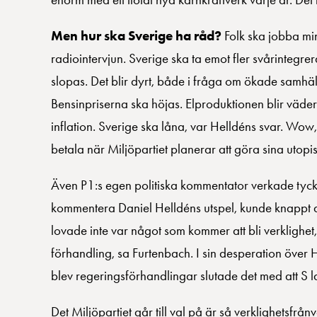
Men hur ska Sverige ha råd?
Folk ska jobba min
radiointervjun. Sverige ska ta emot fler svårinteg
slopas. Det blir dyrt, både i fråga om ökade samhäl
Bensinpriserna ska höjas. Elproduktionen blir väde
inflation. Sverige ska låna, var Helldéns svar. Wow
betala när Miljöpartiet planerar att göra sina utop
Även P1:s egen politiska kommentator verkade tycka 
kommentera Daniel Helldéns utspel, kunde knappt d
lovade inte var något som kommer att bli verklighet,
förhandling, sa Furtenbach. I sin desperation över H
blev regeringsförhandlingar slutade det med att S l
Det Miljöpartiet går till val på är så verklighetsfr