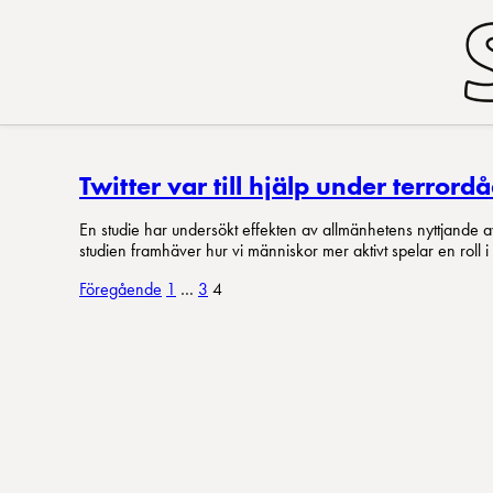
Twitter var till hjälp under terrord
En studie har undersökt effekten av allmänhetens nyttjande a
studien framhäver hur vi människor mer aktivt spelar en roll i 
Sidnumrering
Föregående
1
…
3
4
för
inlägg