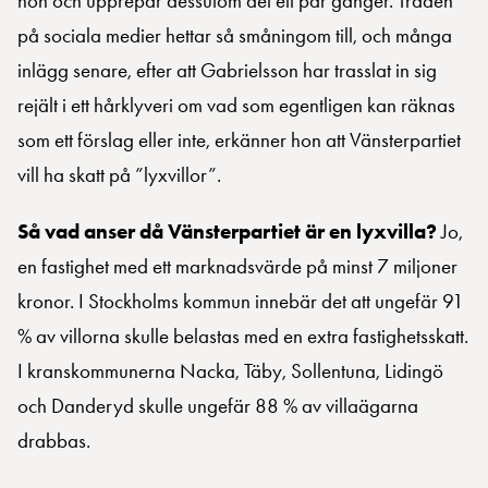
hon och upprepar dessutom det ett par gånger. Tråden
på sociala medier hettar så småningom till, och många
inlägg senare, efter att Gabrielsson har trasslat in sig
rejält i ett hårklyveri om vad som egentligen kan räknas
som ett förslag eller inte, erkänner hon att Vänsterpartiet
vill ha skatt på ”lyxvillor”.
Så vad anser då Vänsterpartiet är en lyxvilla?
Jo,
en fastighet med ett marknadsvärde på minst 7 miljoner
kronor. I Stockholms kommun innebär det att ungefär 91
% av villorna skulle belastas med en extra fastighetsskatt.
I kranskommunerna Nacka, Täby, Sollentuna, Lidingö
och Danderyd skulle ungefär 88 % av villaägarna
drabbas.