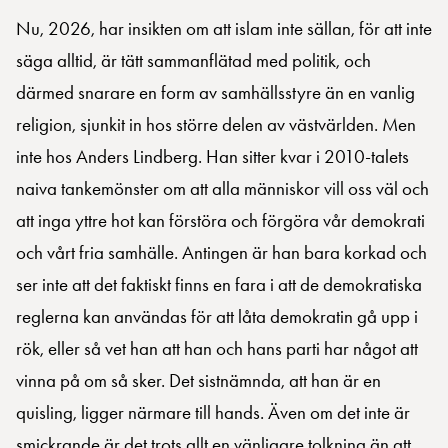
Nu, 2026, har insikten om att islam inte sällan, för att inte
säga alltid, är tätt sammanflätad med politik, och
därmed snarare en form av samhällsstyre än en vanlig
religion, sjunkit in hos större delen av västvärlden. Men
inte hos Anders Lindberg. Han sitter kvar i 2010-talets
naiva tankemönster om att alla människor vill oss väl och
att inga yttre hot kan förstöra och förgöra vår demokrati
och vårt fria samhälle. Antingen är han bara korkad och
ser inte att det faktiskt finns en fara i att de demokratiska
reglerna kan användas för att låta demokratin gå upp i
rök, eller så vet han att han och hans parti har något att
vinna på om så sker. Det sistnämnda, att han är en
quisling, ligger närmare till hands. Även om det inte är
smickrande är det trots allt en vänligare tolkning än att