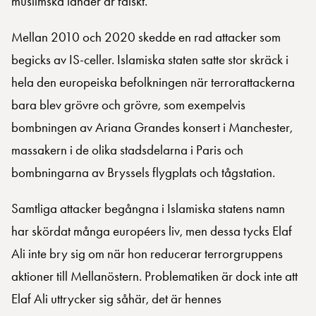
muslimska länder är falskt.
Mellan 2010 och 2020 skedde en rad attacker som
begicks av IS-celler. Islamiska staten satte stor skräck i
hela den europeiska befolkningen när terrorattackerna
bara blev grövre och grövre, som exempelvis
bombningen av Ariana Grandes konsert i Manchester,
massakern i de olika stadsdelarna i Paris och
bombningarna av Bryssels flygplats och tågstation.
Samtliga attacker begångna i Islamiska statens namn
har skördat många européers liv, men dessa tycks Elaf
Ali inte bry sig om när hon reducerar terrorgruppens
aktioner till Mellanöstern. Problematiken är dock inte att
Elaf Ali uttrycker sig såhär, det är hennes