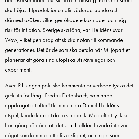
om resurser inom t.ex. skola och omsorg. Bensinpriserna
ska höjas. Elproduktionen blir väderberoende och
därmed osäker, vilket ger ökade elkostnader och hög
risk för inflation. Sverige ska låna, var Helldéns svar.
Wow, vilket genidrag att skicka notan till kommande
generationer. Det är de som ska betala när Miljöpartiet
planerar att göra sina utopiska utsvävningar och
experiment.
Även P1:s egen politiska kommentator verkade tycka det
gick lite för långt. Fredrik Furtenbach, som hade
uppdraget att efteråt kommentera Daniel Helldéns
utspel, kunde knappt dölja sin panik. Med eftertryck sa
han gång på gång att det som Helldén lovade inte var
något som kommer att bli verklighet, och inget som