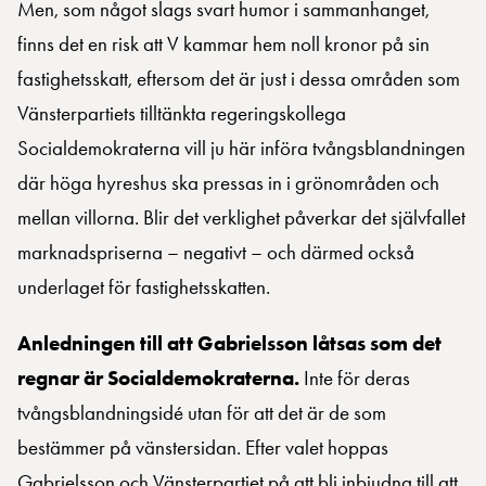
Men, som något slags svart humor i sammanhanget,
finns det en risk att V kammar hem noll kronor på sin
fastighetsskatt, eftersom det är just i dessa områden som
Vänsterpartiets tilltänkta regeringskollega
Socialdemokraterna vill ju här införa tvångsblandningen
där höga hyreshus ska pressas in i grönområden och
mellan villorna. Blir det verklighet påverkar det självfallet
marknadspriserna – negativt – och därmed också
underlaget för fastighetsskatten.
Anledningen till att Gabrielsson låtsas som det
regnar är Socialdemokraterna.
Inte för deras
tvångsblandningsidé utan för att det är de som
bestämmer på vänstersidan. Efter valet hoppas
Gabrielsson och Vänsterpartiet på att bli inbjudna till att