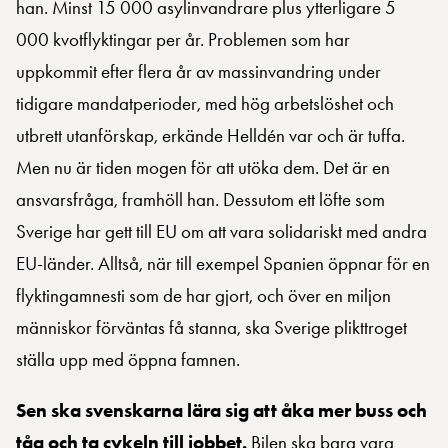
han. Minst 15 000 asylinvandrare plus ytterligare 5
000 kvotflyktingar per år. Problemen som har
uppkommit efter flera år av massinvandring under
tidigare mandatperioder, med hög arbetslöshet och
utbrett utanförskap, erkände Helldén var och är tuffa.
Men nu är tiden mogen för att utöka dem. Det är en
ansvarsfråga, framhöll han. Dessutom ett löfte som
Sverige har gett till EU om att vara solidariskt med andra
EU-länder. Alltså, när till exempel Spanien öppnar för en
flyktingamnesti som de har gjort, och över en miljon
människor förväntas få stanna, ska Sverige plikttroget
ställa upp med öppna famnen.
Sen ska svenskarna lära sig att åka mer buss och
tåg och ta cykeln till jobbet.
Bilen ska bara vara