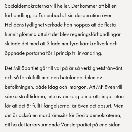
Socialdemokraterna vill heller. Det kommer att bli en
förhandling, sa Furtenbach. I sin desperation över
Helldéns tydlighet verkade han hoppas att de flesta
hunnit glömma att sist det blev regeringsförhandlingar
slutade det med att S lade ner fyra kärnkraftverk och
öppnade portarna för i princip fri invandring.
Det Miljöpartiet går till val på är så verklighetsfrånvänt
och så föraktfullt mot den betalande delen av
befolkningen, både idag och imorgon. Att MP även vill
sänka strafftiderna, inte av omsorg om brottslingar utan
för att det är fullt i fängelserna, är även det absurt. Men
det är också en mardrömssits för Socialdemokraterna,
att ha det terrorvurmande Vänsterpartiet på ena sidan