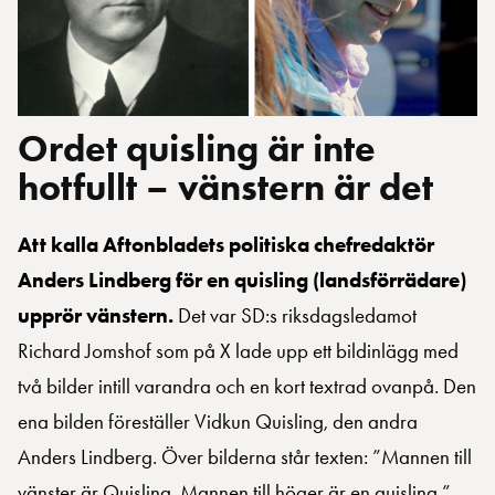
Ordet quisling är inte
hotfullt – vänstern är det
Att kalla Aftonbladets politiska chefredaktör
Anders Lindberg för en quisling (landsförrädare)
upprör vänstern.
Det var SD:s riksdagsledamot
Richard Jomshof som på X lade upp ett bildinlägg med
två bilder intill varandra och en kort textrad ovanpå. Den
ena bilden föreställer Vidkun Quisling, den andra
Anders Lindberg. Över bilderna står texten: ”Mannen till
vänster är Quisling. Mannen till höger är en quisling.”