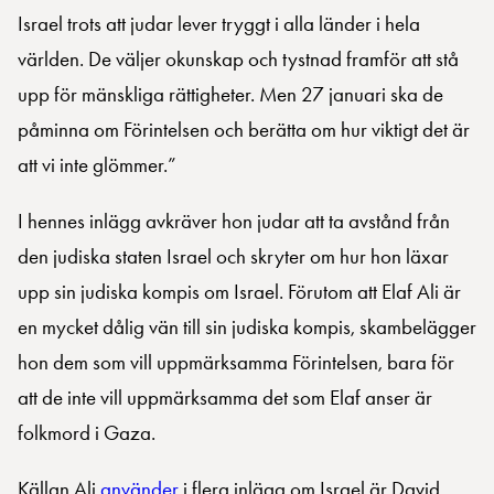
Israel trots att judar lever tryggt i alla länder i hela
världen. De väljer okunskap och tystnad framför att stå
upp för mänskliga rättigheter. Men 27 januari ska de
påminna om Förintelsen och berätta om hur viktigt det är
att vi inte glömmer.”
I hennes inlägg avkräver hon judar att ta avstånd från
den judiska staten Israel och skryter om hur hon läxar
upp sin judiska kompis om Israel. Förutom att Elaf Ali är
en mycket dålig vän till sin judiska kompis, skambelägger
hon dem som vill uppmärksamma Förintelsen, bara för
att de inte vill uppmärksamma det som Elaf anser är
folkmord i Gaza.
Källan Ali
använder
i flera inlägg om Israel är David