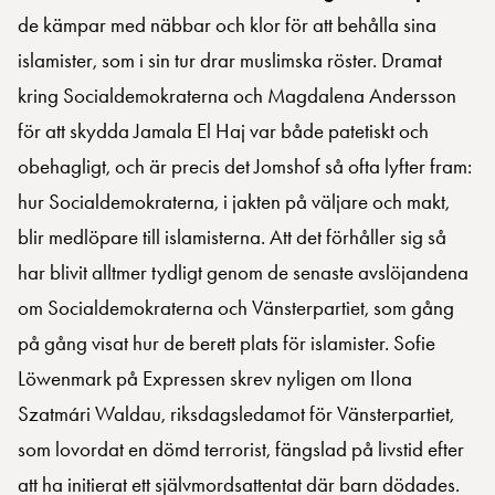
de kämpar med näbbar och klor för att behålla sina
islamister, som i sin tur drar muslimska röster. Dramat
kring Socialdemokraterna och Magdalena Andersson
för att skydda Jamala El Haj var både patetiskt och
obehagligt, och är precis det Jomshof så ofta lyfter fram:
hur Socialdemokraterna, i jakten på väljare och makt,
blir medlöpare till islamisterna. Att det förhåller sig så
har blivit alltmer tydligt genom de senaste avslöjandena
om Socialdemokraterna och Vänsterpartiet, som gång
på gång visat hur de berett plats för islamister. Sofie
Löwenmark på Expressen skrev nyligen om Ilona
Szatmári Waldau, riksdagsledamot för Vänsterpartiet,
som lovordat en dömd terrorist, fängslad på livstid efter
att ha initierat ett självmordsattentat där barn dödades.