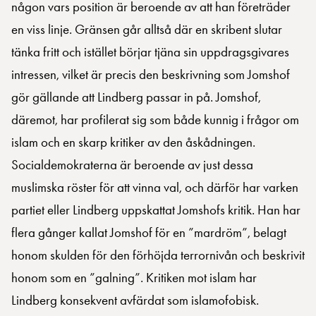
någon vars position är beroende av att han företräder
en viss linje. Gränsen går alltså där en skribent slutar
tänka fritt och istället börjar tjäna sin uppdragsgivares
intressen, vilket är precis den beskrivning som Jomshof
gör gällande att Lindberg passar in på. Jomshof,
däremot, har profilerat sig som både kunnig i frågor om
islam och en skarp kritiker av den åskådningen.
Socialdemokraterna är beroende av just dessa
muslimska röster för att vinna val, och därför har varken
partiet eller Lindberg uppskattat Jomshofs kritik. Han har
flera gånger kallat Jomshof för en ”mardröm”, belagt
honom skulden för den förhöjda terrornivån och beskrivit
honom som en ”galning”. Kritiken mot islam har
Lindberg konsekvent avfärdat som islamofobisk.