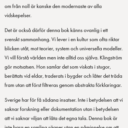
om från noll är kanske den modernaste av alla
vidskepelser.
Det är också därför denna bok känns ovanlig i ett
svenskt sammanhang. Vi lever i en kultur som ofta riktar
blicken utåt, mot teorier, system och universella modeller.
Vi vill förstå världen men inte alltid oss själva. Klingström
gör motsatsen. Hon samlar det som viskats i stugor,
berättats vid eldar, traderats i bygder och låter det träda
fram utan att först filtreras genom abstrakta förklaringar.
Sverige har för få sådana insatser. Inte i betydelsen att vi
saknar forskning eller dokumentation utan i betydelsen
att vi saknar viljan att låta det egna tala. Denna bok är
inte bara en samling sägner utan en påminnelse om att