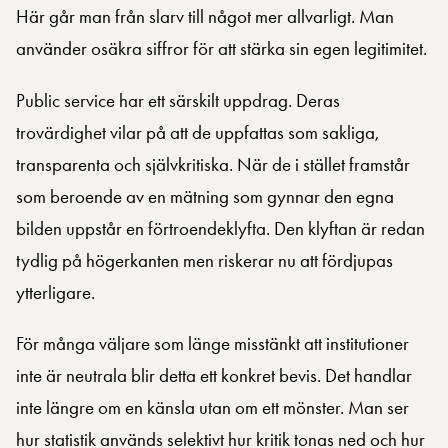
Här går man från slarv till något mer allvarligt. Man
använder osäkra siffror för att stärka sin egen legitimitet.
Public service har ett särskilt uppdrag. Deras
trovärdighet vilar på att de uppfattas som sakliga,
transparenta och självkritiska. När de i stället framstår
som beroende av en mätning som gynnar den egna
bilden uppstår en förtroendeklyfta. Den klyftan är redan
tydlig på högerkanten men riskerar nu att fördjupas
ytterligare.
För många väljare som länge misstänkt att institutioner
inte är neutrala blir detta ett konkret bevis. Det handlar
inte längre om en känsla utan om ett mönster. Man ser
hur statistik används selektivt hur kritik tonas ned och hur