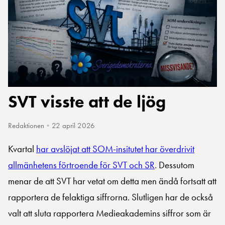
SVT visste att de ljög
Redaktionen
•
22 april 2026
Kvartal
har avslöjat att SOM-insitutet har överdrivit
allmänhetens förtroende för SVT och SR
. Dessutom
menar de att SVT har vetat om detta men ändå fortsatt att
rapportera de felaktiga siffrorna. Slutligen har de också
valt att sluta rapportera Medieakademins siffror som är