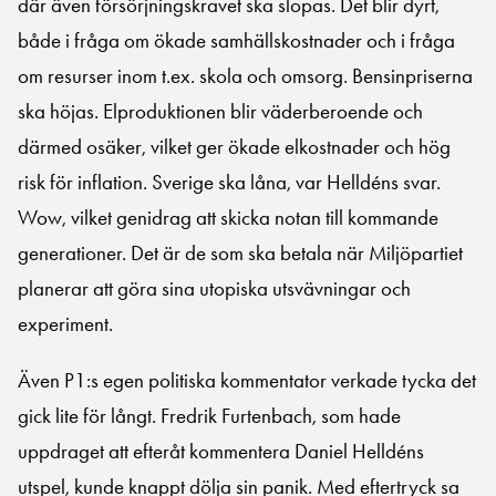
där även försörjningskravet ska slopas. Det blir dyrt,
både i fråga om ökade samhällskostnader och i fråga
om resurser inom t.ex. skola och omsorg. Bensinpriserna
ska höjas. Elproduktionen blir väderberoende och
därmed osäker, vilket ger ökade elkostnader och hög
risk för inflation. Sverige ska låna, var Helldéns svar.
Wow, vilket genidrag att skicka notan till kommande
generationer. Det är de som ska betala när Miljöpartiet
planerar att göra sina utopiska utsvävningar och
experiment.
Även P1:s egen politiska kommentator verkade tycka det
gick lite för långt. Fredrik Furtenbach, som hade
uppdraget att efteråt kommentera Daniel Helldéns
utspel, kunde knappt dölja sin panik. Med eftertryck sa