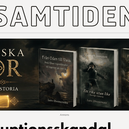
Annons
ruptionsskandal –