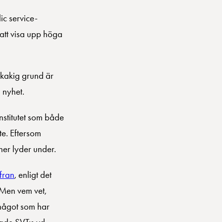
lic service-
 att visa upp höga
skakig grund är
l nyhet.
nstitutet som både
te. Eftersom
oner lyder under.
ffran
, enligt det
 Men vem vet,
 något som har