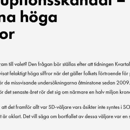
ina höga
ror
m till valet? Den frågan bör ställas efter att tidningen Kvarta
t felaktigt höga siffror när det gäller folkets förtroende för 
at för de missvisande undersökningarna åtminstone sedan 2009
 det senaste året rör det sig om närmare en halv miljon kron
t det framför allt var SD-väljare vars åsikter inte syntes i SO
r oklart. Det vill säga om bortfallet av dessa väljare var en 