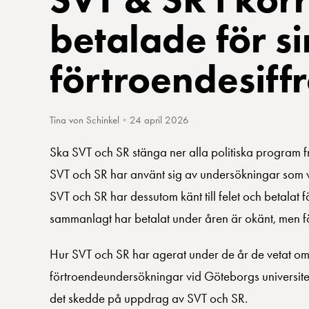
betalade för s
förtroendesiff
Tina von Schinkel
•
24 april 2026
Ska SVT och SR stänga ner alla politiska program fra
SVT och SR har använt sig av undersökningar som visa
SVT och SR har dessutom känt till felet och betal
sammanlagt har betalat under åren är okänt, men för
Hur SVT och SR har agerat under de år de vetat om at
förtroendeundersökningar vid Göteborgs universitet ä
det skedde på uppdrag av SVT och SR.