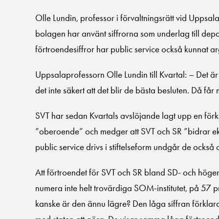
Olle Lundin, professor i förvaltningsrätt vid Uppsala 
bolagen har använt siffrorna som underlag till depa
förtroendesiffror har public service också kunnat a
Uppsalaprofessorn Olle Lundin till Kvartal: – Det ä
det inte säkert att det blir de bästa besluten. Då får
SVT har sedan Kvartals avslöjande lagt upp en förk
”oberoende” och medger att SVT och SR ”bidrar ekonom
public service drivs i stiftelseform undgår de också 
Att förtroendet för SVT och SR bland SD- och högervä
numera inte helt trovärdiga SOM-institutet, på 57 p
kanske är den ännu lägre? Den låga siffran förklar