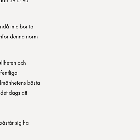
rade SVT:s vd
ndå inte bör ta
tanför denna norm
ullheten och
fentliga
allmänhetens bästa
 det dags att
påstår sig ha