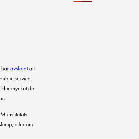
l har
avslöjat
att
public service.
. Hur mycket de
or.
M-institutets
slump, eller om