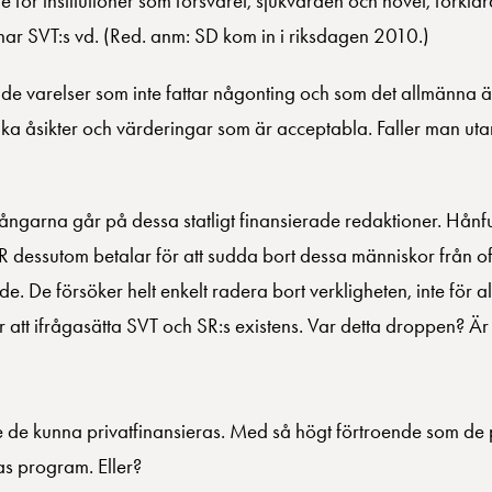
 för institutioner som försvaret, sjukvården och hovet, förkla
ar SVT:s vd. (Red. anm: SD kom in i riksdagen 2010.)
ende varelser som inte fattar någonting och som det allmänna ä
ilka åsikter och värderingar som är acceptabla. Faller man u
ångarna går på dessa statligt finansierade redaktioner. Hånf
R dessutom betalar för att sudda bort dessa människor från of
 De försöker helt enkelt radera bort verkligheten, inte för 
ör att ifrågasätta SVT och SR:s existens. Var detta droppen? Är
 de kunna privatfinansieras. Med så högt förtroende som de 
ras program. Eller?