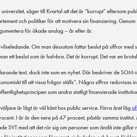
universitet, säger till Kvartal att det är ”korrupt” eftersom pub
rtement och politiker för att motivera sin finansiering. Genom
rgumentera för ökade anslag – år efter år.
r vilseledande. Om man dessutom fattar beslut på siffror med 
 man ett beslut som är halvbra. Det är korrupt. Det var en bruta
larande text, dock inte som en nyhet. Där beskriver de SOM-i
iskt till att vissa frågor ställs”. Några siffror redovisas in
offentlighetsprincipen som andra statligt finansierade instituti
ljare är lågt är väl känt hos public service. Förra året låg
si
rocent. I år är den nere på 47 procent, påstår samma institut.
ade SVT med att det rör sig om personer som ändå inte gillar