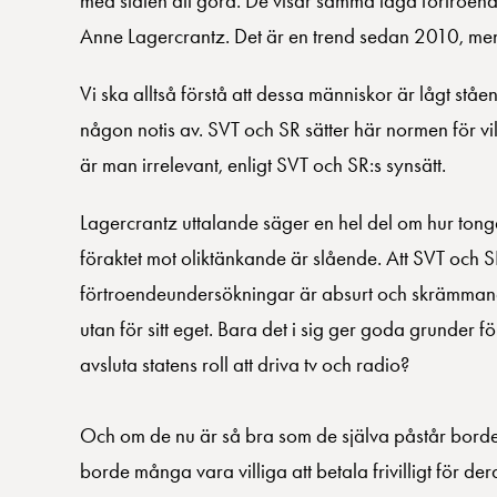
med staten att göra. De visar samma låga förtroende
Anne Lagercrantz. Det är en trend sedan 2010, men
Vi ska alltså förstå att dessa människor är lågt stå
någon notis av. SVT och SR sätter här normen för v
är man irrelevant, enligt SVT och SR:s synsätt.
Lagercrantz uttalande säger en hel del om hur tong
föraktet mot oliktänkande är slående. Att SVT och S
förtroendeundersökningar är absurt och skrämmande.
utan för sitt eget. Bara det i sig ger goda grunder f
avsluta statens roll att driva tv och radio?
Och om de nu är så bra som de själva påstår borde
borde många vara villiga att betala frivilligt för de