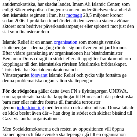
antidemokratiska, har skadat landet. Imam Ali Islamic Center, som
enligt Säkerhetspolisen fungerar som en underrättelseverksamhet åt
den islamiska regimen i Iran, har
mottagit
28,5 miljoner kronor
sedan 2006. I praktiken innebär det att den svenska staten avlönar
aktörer som bedriver påverkanskampanjer eller spioneri mot just den
stat som finansierar dem.
Islamic Relief är en annan
organisation
som mottagit svenska
skattepengar – denna gång rör det sig om över en miljard kronor.
Efter vidare granskning av organisationen har biståndsminister
Benjamin Dousa dragit in stödet efter att uppgifter framkommit om
kopplingar till den islamistiska rörelsen Muslimska brödraskapet.
Trots detta har Socialdemokraterna och
Vänsterpartiet
försvarat
Islamic Relief och tycks vilja fortsätta ge
denna problematiska organisation skattepengar.
För de rödgröna
gäller detta även FN:s flyktingorgan UNRWA,
som rapporterats ha starka kopplingar till Hamas och där palestinska
barn mer eller mindre fostras till framtida terrorister
genom
indoktrinering
med terrorism och antisemitism. Dousa fattade
ett klokt beslut även där – han drog in stödet och skickar bistånd till
Gaza via andra organisationer.
Men Socialdemokraterna och resten av oppositionen vill öppna
kranen igen och låta svenska skattepengar gå till en organisation