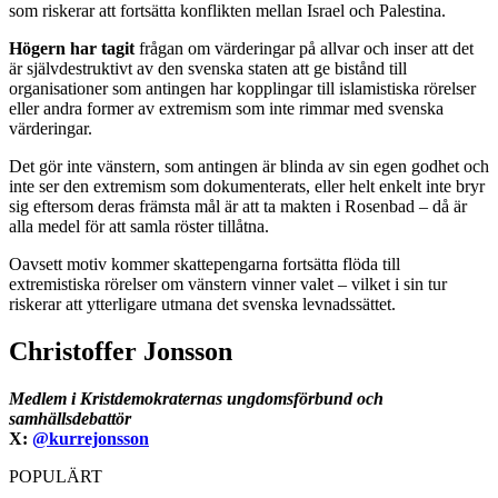
som riskerar att fortsätta konflikten mellan Israel och Palestina.
Högern har tagit
frågan om värderingar på allvar och inser att det
är självdestruktivt av den svenska staten att ge bistånd till
organisationer som antingen har kopplingar till islamistiska rörelser
eller andra former av extremism som inte rimmar med svenska
värderingar.
Det gör inte vänstern, som antingen är blinda av sin egen godhet och
inte ser den extremism som dokumenterats, eller helt enkelt inte bryr
sig eftersom deras främsta mål är att ta makten i Rosenbad – då är
alla medel för att samla röster tillåtna.
Oavsett motiv kommer skattepengarna fortsätta flöda till
extremistiska rörelser om vänstern vinner valet – vilket i sin tur
riskerar att ytterligare utmana det svenska levnadssättet.
Christoffer Jonsson
Medlem i Kristdemokraternas ungdomsförbund och
samhällsdebattör
X:
@kurrejonsson
POPULÄRT