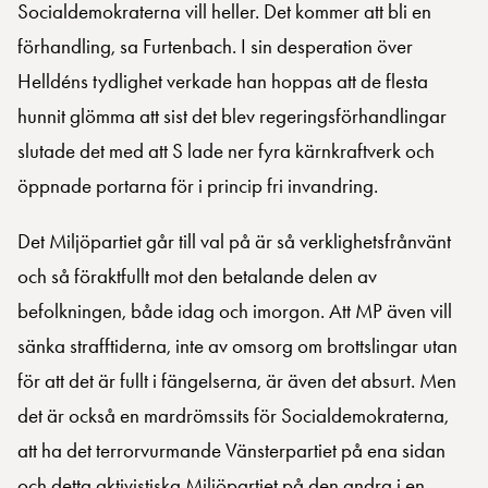
Socialdemokraterna vill heller. Det kommer att bli en
förhandling, sa Furtenbach. I sin desperation över
Helldéns tydlighet verkade han hoppas att de flesta
hunnit glömma att sist det blev regeringsförhandlingar
slutade det med att S lade ner fyra kärnkraftverk och
öppnade portarna för i princip fri invandring.
Det Miljöpartiet går till val på är så verklighetsfrånvänt
och så föraktfullt mot den betalande delen av
befolkningen, både idag och imorgon. Att MP även vill
sänka strafftiderna, inte av omsorg om brottslingar utan
för att det är fullt i fängelserna, är även det absurt. Men
det är också en mardrömssits för Socialdemokraterna,
att ha det terrorvurmande Vänsterpartiet på ena sidan
och detta aktivistiska Miljöpartiet på den andra i en