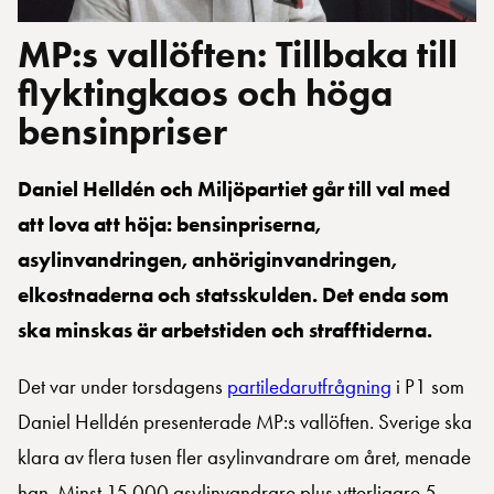
MP:s vallöften: Tillbaka till
flyktingkaos och höga
bensinpriser
Daniel Helldén och Miljöpartiet går till val med
att lova att höja: bensinpriserna,
asylinvandringen, anhöriginvandringen,
elkostnaderna och statsskulden. Det enda som
ska minskas är arbetstiden och strafftiderna.
Det var under torsdagens
partiledarutfrågning
i P1 som
Daniel Helldén presenterade MP:s vallöften. Sverige ska
klara av flera tusen fler asylinvandrare om året, menade
han. Minst 15 000 asylinvandrare plus ytterligare 5