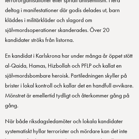
terrororganisationer eller spridit antisemitism. Flera
deltog i manifestationer där godis delades ut, barn
kläddes i militärkläder och slagord om
självmordsoperationer skanderades. Över 20
kandidater ströks från listorna.
En kandidat i Karlskrona har under många år öppet stött
al-Qaida, Hamas, Hizbollah och PFLP och kallat en
självmordsbombare heroisk. Partiledningen skyller på
brister i lokal kontroll och kallar det en handfull avvikare.
Mönstret är emellertid tydligt och återkommer gång på
gång.
När både riksdagsledamöter och lokala kandidater
systematiskt hyllar terrorister och mördare kan det inte