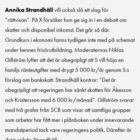
Annika Strandhäll
vill också slå ett slag för
”rättvisan”. På X försöker hon ge sig in i en debatt om
skatter och disponibel inkomst. Det går så där.
Grundkurs i ekonomi fanns tydligen inte med på schemat
under hennes frisörutbildning. Moderaternas Niklas
Gillström lyfter att det är obegripligt att S vill höja en
familjs ränteutgifter med drygt 5 000 kr/år genom S:s
förslag om bankskatt. Strandhäll kontrar: ”Det är
obegripligt att regeringen har sänkt skatten för Åkesson
och Kristersson med 6 000 kr/månad”. Gillström svarar
med två grafer från SCB som visar att samtliga grupper
som arbetar har fått mer i plånboken under innevarande
mandatperiod tack vare regeringens politik. Därefter är
det tyst från Strandhäll.