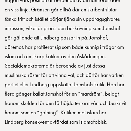
någon vars position är beroende av att han företräder
en viss linje. Gränsen går alltså där en skribent slutar
tänka fritt och istället börjar tjäna sin uppdragsgivares
intressen, vilket är precis den beskrivning som Jomshof
gör gällande att Lindberg passar in på. Jomshof,
däremot, har profilerat sig som både kunnig i frågor om
islam och en skarp kritiker av den åskådningen.
Socialdemokraterna är beroende av just dessa
muslimska röster för att vinna val, och därför har varken
partiet eller Lindberg uppskattat Jomshofs kritik. Han har
flera gånger kallat Jomshof för en ”mardröm”, belagt
honom skulden för den förhöjda terrornivån och beskrivit
honom som en ”galning”. Kritiken mot islam har
Lindberg konsekvent avfärdat som islamofobisk.