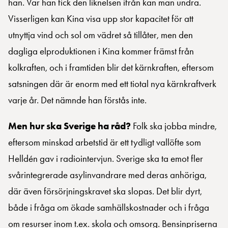
han. Var han fick den liknelsen ifrån kan man undra.
Visserligen kan Kina visa upp stor kapacitet för att
utnyttja vind och sol om vädret så tillåter, men den
dagliga elproduktionen i Kina kommer främst från
kolkraften, och i framtiden blir det kärnkraften, eftersom
satsningen där är enorm med ett tiotal nya kärnkraftverk
varje år. Det nämnde han förstås inte.
Men hur ska Sverige ha råd?
Folk ska jobba mindre,
eftersom minskad arbetstid är ett tydligt vallöfte som
Helldén gav i radiointervjun. Sverige ska ta emot fler
svårintegrerade asylinvandrare med deras anhöriga,
där även försörjningskravet ska slopas. Det blir dyrt,
både i fråga om ökade samhällskostnader och i fråga
om resurser inom t.ex. skola och omsorg. Bensinpriserna