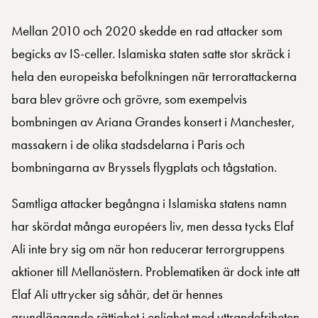
Mellan 2010 och 2020 skedde en rad attacker som
begicks av IS-celler. Islamiska staten satte stor skräck i
hela den europeiska befolkningen när terrorattackerna
bara blev grövre och grövre, som exempelvis
bombningen av Ariana Grandes konsert i Manchester,
massakern i de olika stadsdelarna i Paris och
bombningarna av Bryssels flygplats och tågstation.
Samtliga attacker begångna i Islamiska statens namn
har skördat många européers liv, men dessa tycks Elaf
Ali inte bry sig om när hon reducerar terrorgruppens
aktioner till Mellanöstern. Problematiken är dock inte att
Elaf Ali uttrycker sig såhär, det är hennes
grundläggande rättighet i enlighet med yttrandefriheten.