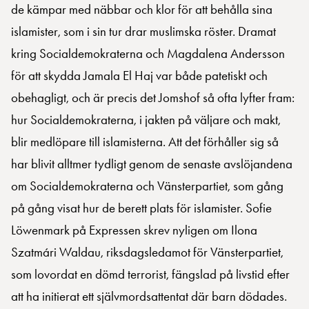
de kämpar med näbbar och klor för att behålla sina
islamister, som i sin tur drar muslimska röster. Dramat
kring Socialdemokraterna och Magdalena Andersson
för att skydda Jamala El Haj var både patetiskt och
obehagligt, och är precis det Jomshof så ofta lyfter fram:
hur Socialdemokraterna, i jakten på väljare och makt,
blir medlöpare till islamisterna. Att det förhåller sig så
har blivit alltmer tydligt genom de senaste avslöjandena
om Socialdemokraterna och Vänsterpartiet, som gång
på gång visat hur de berett plats för islamister. Sofie
Löwenmark på Expressen skrev nyligen om Ilona
Szatmári Waldau, riksdagsledamot för Vänsterpartiet,
som lovordat en dömd terrorist, fängslad på livstid efter
att ha initierat ett självmordsattentat där barn dödades.