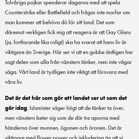
Tolvåriga pojkar spenderar dagarna med att spela
Counterstrike eller Battlefield och frågar inte morfar om
man kommer att behöva dö för sitt land. Det som
däremot verkligen fick mig att reagera är att Gay Glans
(ja, fortfarande lika roligt) ska ha svarat att hans liv är
viktigare än Sverige. Här ser vi att en gubbe äntligen har
sagt delen som alla från vänstern tänker, men inte vågar
säga. Vårt land är tydligen inte viktigt att försvara med
våra liv.
Det är det här som gör att landet ser ut som det
gör idag
. Islamister säger högt att de tänker ta över,
men vänstern beter sig som de där tre aporna med
händerna över munnen, ögonen och öronen. Det är
viktigare med flower power och inkludering än att vi