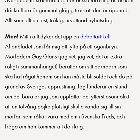
Sverigedemokraterna. Jag fick också lära mig att du kan
dricka flera år gammal glögg, trots att den är öppnad.
Allt som allt en trist, tråkig, urvattnad nyhetsdag.
Men!
Mitt i allt dyker det upp en
debattartikel
i
Aftonbladet som får mig att lyfta på ett ögonbryn.
Morfadern Gay Glans (jag vet, jag vet, det är extra
roligt i sammanhanget) berättar om sitt barnbarn som
ska ha frågat honom om han måste bli soldat och dö på
grund av Sveriges upprustning. Jag funderar en stund
om det bara är jag som uppfattar det ytterst osannolikt
att en tolvårig pojke plötsligt skulle vända sig till sin
morfar, som råkar vara medlem i Svenska Freds, och
fråga om han kommer att dö i krig.