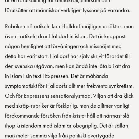
är en förutsättning för demokrati, eftersom den
förutsätter att människor verkligen lyssnar på varandra.
Rubriken på artikeln kan Halldorf möjligen ursäktas, men
även i artikeln drar Halldorf in islam. Det är knappast
någon hemlighet att förvåningen och missnöjet med
detta har varit stort. Halldorf har själv skrivit förordet till
den svenska utgåvan, men kan ändå inte låta bli att dra
in islam i sin text i Expressen. Det är måhända
symptomatiskt för Halldorfs allt mer frekventa synkretism.
Och för Expressens sensationslystnad. Viljan att dra klick
med skräp-rubriker är förklarlig, men de alltmer vanligt
förekommande försöken från kristet håll att närmast slå
ihop kristendom med islam är obegriplig. Det är sällan
man möter samma vilja från politiskt övertygade