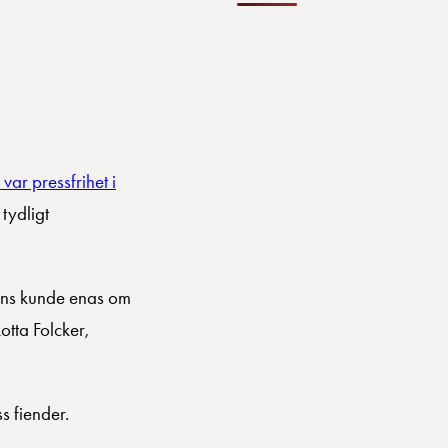
ar pressfrihet i
tydligt
e ens kunde enas om
otta Folcker,
s fiender.