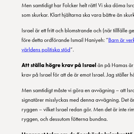
Men samtidigt har Folcker helt rätt! Vi ska döma I
som skurkar. Klart hjältarna ska vara bättre än skur
Israel är ett fritt och blomstrande och (när tillfälle
före detta ordförande Ismail Haniyeh: ”
Barn är ver
världens politiska stöd
”.
Att ställa högre krav på Israel
än på Hamas är o
krav på Israel för att de är emot Israel. Jag ställer h
Men samtidigt måste vi göra en avvägning – att Isr
signatärer misslyckas med denna avvägning. Det ä
ryggen – vilket Israel redan gör. Men det är inte
ryggen, och dessutom fötterna bundna.