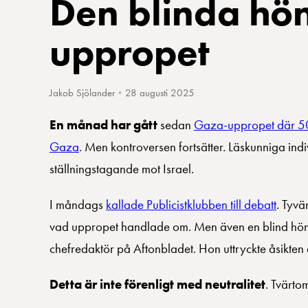
Den blinda hö
uppropet
Jakob Sjölander
•
28 augusti 2025
En månad har gått
sedan
Gaza-uppropet där 500 
Gaza
. Men kontroversen fortsätter. Läskunniga indi
ställningstagande mot Israel.
I måndags
kallade Publicistklubben till debatt
. Tyvä
vad uppropet handlade om. Men även en blind höna ka
chefredaktör på Aftonbladet. Hon uttryckte åsikten at
Detta är inte förenligt med neutralitet
. Tvärto