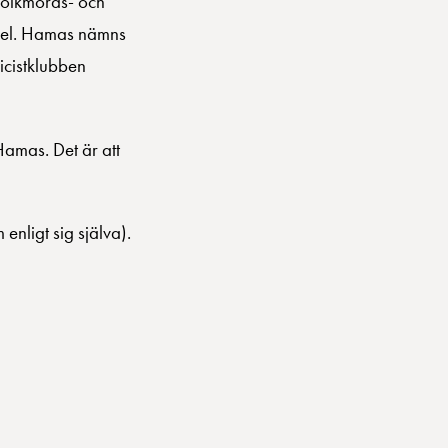
” folkmords- och
rael. Hamas nämns
icistklubben
 Hamas. Det är att
enligt sig själva).