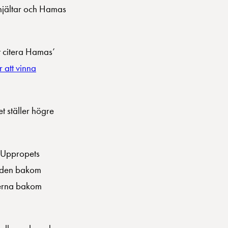
 hjältar och Hamas
tt citera Hamas’
 att vinna
 ställer högre
? Uppropets
anden bakom
derna bakom