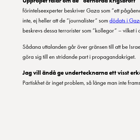
Uppropet talar om de ”oerhörda krigsbrott”
förintelseexperter beskriver Gaza som ”ett pågåen
inte, ej heller att de ”journalister” som
dödats i Gaza
beskrevs dessa terrorister som ”kollegor” – vilket i o
Sådana uttalanden går över gränsen till att be Israel
göra sig till en stridande part i propagandakriget.
Jag vill ändå ge undertecknarna ett visst e
Partiskhet är inget problem, så länge man inte framst