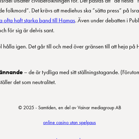
Israel utsätter civilbefolkningen för. Det påstås att ”de flesta
de folkmord”. Det krävs att mediehus ska ”sätta press” på Is
 ofta haft starka band till Hamas
. Även under debatten i Publ
ch för sig är delvis sant.
 hålla igen. Det går till och med över gränsen till att heja på
rkännande
– de är tydliga med sitt ställningstagande. (Förutom 
äller det som neutralitet.
© 2025 - Samtiden, en del av Vainar mediagroup AB
online casino utan spelpaus