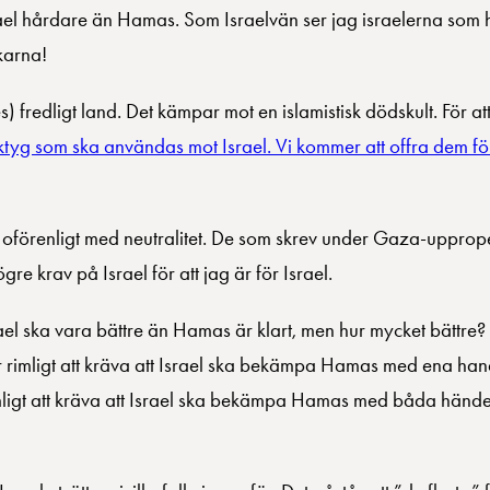
srael hårdare än Hamas. Som Israelvän ser jag israelerna som
karna!
 ges) fredligt land. Det kämpar mot en islamistisk dödskult. För a
ktyg som ska användas mot Israel. Vi kommer att offra dem för
förenligt med neutralitet. De som skrev under Gaza-uppropet
ögre krav på Israel för att jag är för Israel.
ael ska vara bättre än Hamas är klart, men hur mycket bättre
r rimligt att kräva att Israel ska bekämpa Hamas med ena h
 rimligt att kräva att Israel ska bekämpa Hamas med båda hän