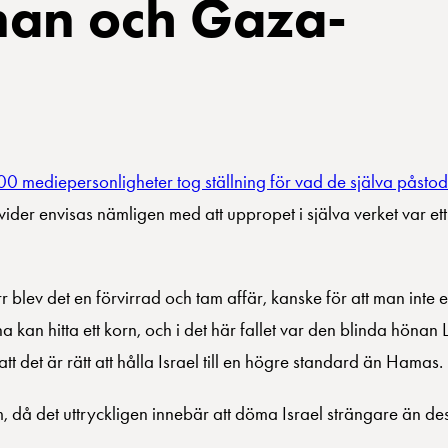
nan och Gaza-
mediepersonligheter tog ställning för vad de själva påstod v
vider envisas nämligen med att uppropet i själva verket var ett 
rr blev det en förvirrad och tam affär, kanske för att man int
n hitta ett korn, och i det här fallet var den blinda hönan L
t det är rätt att hålla Israel till en högre standard än Hamas.
m, då det uttryckligen innebär att döma Israel strängare än des