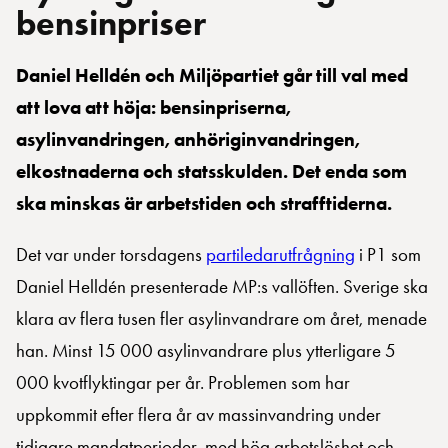
bensinpriser
Daniel Helldén och Miljöpartiet går till val med
att lova att höja: bensinpriserna,
asylinvandringen, anhöriginvandringen,
elkostnaderna och statsskulden. Det enda som
ska minskas är arbetstiden och strafftiderna.
Det var under torsdagens
partiledarutfrågning
i P1 som
Daniel Helldén presenterade MP:s vallöften. Sverige ska
klara av flera tusen fler asylinvandrare om året, menade
han. Minst 15 000 asylinvandrare plus ytterligare 5
000 kvotflyktingar per år. Problemen som har
uppkommit efter flera år av massinvandring under
tidigare mandatperioder, med hög arbetslöshet och