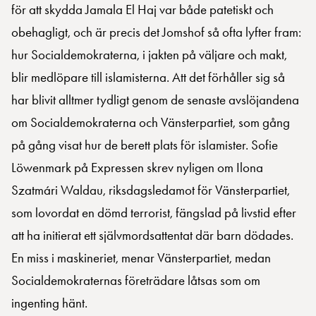
för att skydda Jamala El Haj var både patetiskt och
obehagligt, och är precis det Jomshof så ofta lyfter fram:
hur Socialdemokraterna, i jakten på väljare och makt,
blir medlöpare till islamisterna. Att det förhåller sig så
har blivit alltmer tydligt genom de senaste avslöjandena
om Socialdemokraterna och Vänsterpartiet, som gång
på gång visat hur de berett plats för islamister. Sofie
Löwenmark på Expressen skrev nyligen om Ilona
Szatmári Waldau, riksdagsledamot för Vänsterpartiet,
som lovordat en dömd terrorist, fängslad på livstid efter
att ha initierat ett självmordsattentat där barn dödades.
En miss i maskineriet, menar Vänsterpartiet, medan
Socialdemokraternas företrädare låtsas som om
ingenting hänt.