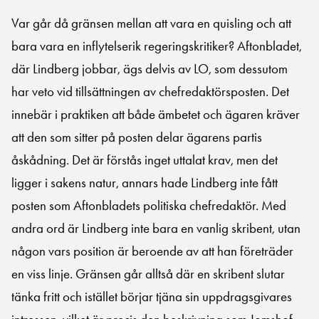
Var går då gränsen mellan att vara en quisling och att
bara vara en inflytelserik regeringskritiker? Aftonbladet,
där Lindberg jobbar, ägs delvis av LO, som dessutom
har veto vid tillsättningen av chefredaktörsposten. Det
innebär i praktiken att både ämbetet och ägaren kräver
att den som sitter på posten delar ägarens partis
åskådning. Det är förstås inget uttalat krav, men det
ligger i sakens natur, annars hade Lindberg inte fått
posten som Aftonbladets politiska chefredaktör. Med
andra ord är Lindberg inte bara en vanlig skribent, utan
någon vars position är beroende av att han företräder
en viss linje. Gränsen går alltså där en skribent slutar
tänka fritt och istället börjar tjäna sin uppdragsgivares