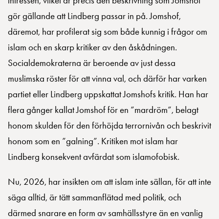
intressen, vilket är precis den beskrivning som Jomshof
gör gällande att Lindberg passar in på. Jomshof,
däremot, har profilerat sig som både kunnig i frågor om
islam och en skarp kritiker av den åskådningen.
Socialdemokraterna är beroende av just dessa
muslimska röster för att vinna val, och därför har varken
partiet eller Lindberg uppskattat Jomshofs kritik. Han har
flera gånger kallat Jomshof för en ”mardröm”, belagt
honom skulden för den förhöjda terrornivån och beskrivit
honom som en ”galning”. Kritiken mot islam har
Lindberg konsekvent avfärdat som islamofobisk.
Nu, 2026, har insikten om att islam inte sällan, för att inte
säga alltid, är tätt sammanflätad med politik, och
därmed snarare en form av samhällsstyre än en vanlig