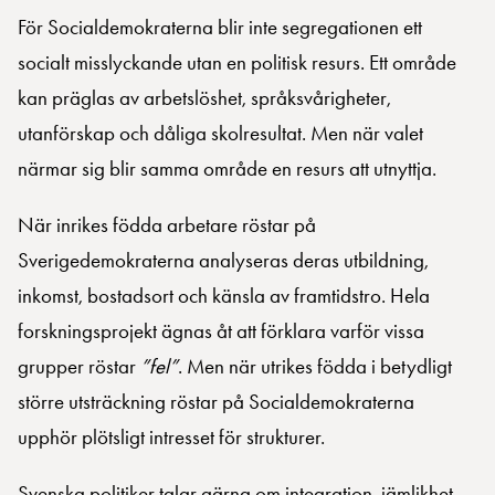
För Socialdemokraterna blir inte segregationen ett
socialt misslyckande utan en politisk resurs. Ett område
kan präglas av arbetslöshet, språksvårigheter,
utanförskap och dåliga skolresultat. Men när valet
närmar sig blir samma område en resurs att utnyttja.
När inrikes födda arbetare röstar på
Sverigedemokraterna analyseras deras utbildning,
inkomst, bostadsort och känsla av framtidstro. Hela
forskningsprojekt ägnas åt att förklara varför vissa
grupper röstar
”fel”
. Men när utrikes födda i betydligt
större utsträckning röstar på Socialdemokraterna
upphör plötsligt intresset för strukturer.
Svenska politiker talar gärna om integration, jämlikhet