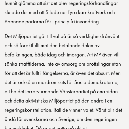
hunnit glömma att sist det blev regeringsförhandlingar
slutade det med att S lade ner fyra kärnkraftverk och
öppnade portarna för i princip fri invandring.
Det Miljöpartiet går till val på är så verklighetsfrånvänt
och så föraktfullt mot den betalande delen av
befolkningen, både idag och imorgon. Att MP även vill
sänka strafftiderna, inte av omsorg om brottslingar utan
för att det är fullt i fängelserna, är även det absurt. Men
det är också en mardrömssits för Socialdemokraterna,
att ha det terrorvurmande Vänsterpartiet på ena sidan
och detta aktivistiska Miljöpartiet på den andra i en
regeringskonstellation, ifall de vinner valet. Värst blir det
ändå för svenskarna och Sverige, om den regeringen
blir verklighet. Då är det natta på riktigt.