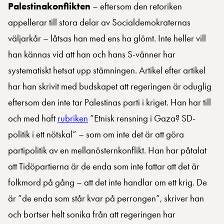
Palestinakonflikten
– eftersom den retoriken
appellerar till stora delar av Socialdemokraternas
väljarkår – låtsas han med ens ha glömt. Inte heller vill
han kännas vid att han och hans S-vänner har
systematiskt hetsat upp stämningen. Artikel efter artikel
har han skrivit med budskapet att regeringen är oduglig
eftersom den inte tar Palestinas parti i kriget. Han har till
och med haft
rubriken
”Etnisk rensning i Gaza? SD-
politik i ett nötskal” – som om inte det är att göra
partipolitik av en mellanösternkonflikt. Han har påtalat
att Tidöpartierna är de enda som inte fattar att det är
folkmord på gång – att det inte handlar om ett krig. De
är ”de enda som står kvar på perrongen”, skriver han
och bortser helt sonika från att regeringen har