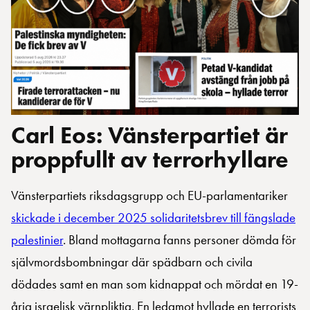
Carl Eos: Vänsterpartiet är
proppfullt av terrorhyllare
Vänsterpartiets riksdagsgrupp och EU-parlamentariker
skickade i december 2025 solidaritetsbrev till fängslade
palestinier
. Bland mottagarna fanns personer dömda för
självmordsbombningar där spädbarn och civila
dödades samt en man som kidnappat och mördat en 19-
årig israelisk värnpliktig. En ledamot hyllade en terrorists