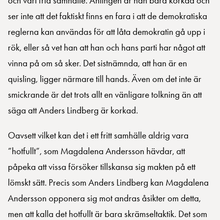
och vårt fria samhälle. Antingen är han bara korkad och
ser inte att det faktiskt finns en fara i att de demokratiska
reglerna kan användas för att låta demokratin gå upp i
rök, eller så vet han att han och hans parti har något att
vinna på om så sker. Det sistnämnda, att han är en
quisling, ligger närmare till hands. Även om det inte är
smickrande är det trots allt en vänligare tolkning än att
säga att Anders Lindberg är korkad.
Oavsett vilket kan det i ett fritt samhälle aldrig vara
”hotfullt”, som Magdalena Andersson hävdar, att
påpeka att vissa försöker tillskansa sig makten på ett
lömskt sätt. Precis som Anders Lindberg kan Magdalena
Andersson opponera sig mot andras åsikter om detta,
men att kalla det hotfullt är bara skrämseltaktik. Det som