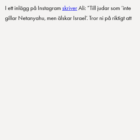
I ett inlägg på Instagram
skriver
Ali: ”Till judar som ’inte
gillar Netanyahu, men älskar Israel’. Tror ni på riktigt att
Netanyahu är problemet? Hela staten är grundad av
nationalistiska terrorister. Jag har en judisk kompis som
vägrade läsa det jag skickade henne om Nakban 1948.
Vissa vill hellre tro på bilden att de bara är trygga i
Israel trots att judar lever tryggt i alla länder i hela
världen. De väljer okunskap och tystnad framför att stå
upp för mänskliga rättigheter. Men 27 januari ska de
påminna om Förintelsen och berätta om hur viktigt det är
att vi inte glömmer.”
I hennes inlägg avkräver hon judar att ta avstånd från
den judiska staten Israel och skryter om hur hon läxar