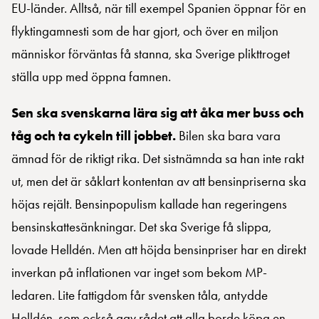
EU-länder. Alltså, när till exempel Spanien öppnar för en
flyktingamnesti som de har gjort, och över en miljon
människor förväntas få stanna, ska Sverige plikttroget
ställa upp med öppna famnen.
Sen ska svenskarna lära sig att åka mer buss och
tåg och ta cykeln till jobbet.
Bilen ska bara vara
ämnad för de riktigt rika. Det sistnämnda sa han inte rakt
ut, men det är såklart kontentan av att bensinpriserna ska
höjas rejält. Bensinpopulism kallade han regeringens
bensinskattesänkningar. Det ska Sverige få slippa,
lovade Helldén. Men att höjda bensinpriser har en direkt
inverkan på inflationen var inget som bekom MP-
ledaren. Lite fattigdom får svensken tåla, antydde
Helldén, som också gav rådet att alla borde köpa en