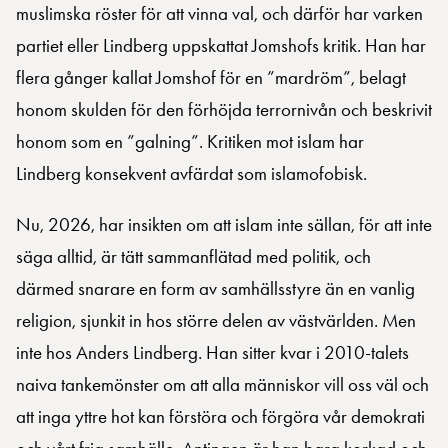
muslimska röster för att vinna val, och därför har varken
partiet eller Lindberg uppskattat Jomshofs kritik. Han har
flera gånger kallat Jomshof för en ”mardröm”, belagt
honom skulden för den förhöjda terrornivån och beskrivit
honom som en ”galning”. Kritiken mot islam har
Lindberg konsekvent avfärdat som islamofobisk.
Nu, 2026, har insikten om att islam inte sällan, för att inte
säga alltid, är tätt sammanflätad med politik, och
därmed snarare en form av samhällsstyre än en vanlig
religion, sjunkit in hos större delen av västvärlden. Men
inte hos Anders Lindberg. Han sitter kvar i 2010-talets
naiva tankemönster om att alla människor vill oss väl och
att inga yttre hot kan förstöra och förgöra vår demokrati