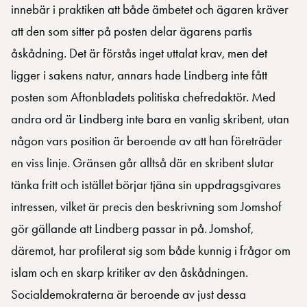
innebär i praktiken att både ämbetet och ägaren kräver
att den som sitter på posten delar ägarens partis
åskådning. Det är förstås inget uttalat krav, men det
ligger i sakens natur, annars hade Lindberg inte fått
posten som Aftonbladets politiska chefredaktör. Med
andra ord är Lindberg inte bara en vanlig skribent, utan
någon vars position är beroende av att han företräder
en viss linje. Gränsen går alltså där en skribent slutar
tänka fritt och istället börjar tjäna sin uppdragsgivares
intressen, vilket är precis den beskrivning som Jomshof
gör gällande att Lindberg passar in på. Jomshof,
däremot, har profilerat sig som både kunnig i frågor om
islam och en skarp kritiker av den åskådningen.
Socialdemokraterna är beroende av just dessa