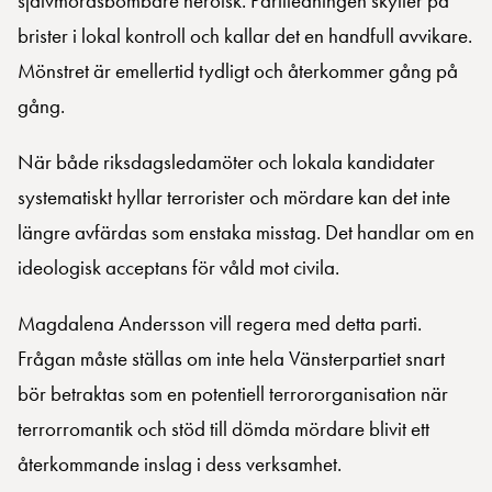
självmordsbombare heroisk. Partiledningen skyller på
brister i lokal kontroll och kallar det en handfull avvikare.
Mönstret är emellertid tydligt och återkommer gång på
gång.
När både riksdagsledamöter och lokala kandidater
systematiskt hyllar terrorister och mördare kan det inte
längre avfärdas som enstaka misstag. Det handlar om en
ideologisk acceptans för våld mot civila.
Magdalena Andersson vill regera med detta parti.
Frågan måste ställas om inte hela Vänsterpartiet snart
bör betraktas som en potentiell terrororganisation när
terrorromantik och stöd till dömda mördare blivit ett
återkommande inslag i dess verksamhet.