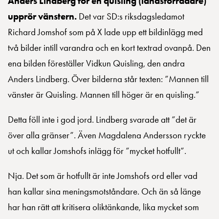
Anders Lindberg för en quisling (landsförrädare)
upprör vänstern.
Det var SD:s riksdagsledamot
Richard Jomshof som på X lade upp ett bildinlägg med
två bilder intill varandra och en kort textrad ovanpå. Den
ena bilden föreställer Vidkun Quisling, den andra
Anders Lindberg. Över bilderna står texten: ”Mannen till
vänster är Quisling. Mannen till höger är en quisling.”
Detta föll inte i god jord. Lindberg svarade att ”det är
över alla gränser”. Även Magdalena Andersson ryckte
ut och kallar Jomshofs inlägg för ”mycket hotfullt”.
Nja. Det som är hotfullt är inte Jomshofs ord eller vad
han kallar sina meningsmotståndare. Och än så länge
har han rätt att kritisera oliktänkande, lika mycket som