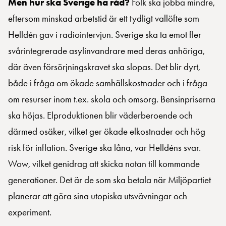
Men hur ska Sverige ha råd?
Folk ska jobba mindre,
eftersom minskad arbetstid är ett tydligt vallöfte som
Helldén gav i radiointervjun. Sverige ska ta emot fler
svårintegrerade asylinvandrare med deras anhöriga,
där även försörjningskravet ska slopas. Det blir dyrt,
både i fråga om ökade samhällskostnader och i fråga
om resurser inom t.ex. skola och omsorg. Bensinpriserna
ska höjas. Elproduktionen blir väderberoende och
därmed osäker, vilket ger ökade elkostnader och hög
risk för inflation. Sverige ska låna, var Helldéns svar.
Wow, vilket genidrag att skicka notan till kommande
generationer. Det är de som ska betala när Miljöpartiet
planerar att göra sina utopiska utsvävningar och
experiment.