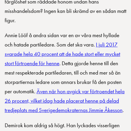
färglöshet som räddade honom undan hans
misshandelsdom? Ingen kan bli skrämd av en sådan matt
figur.
Annie Lööf å andra sidan var en av våra mest hyllade
och hatade partiledare. Som det ska vara.
I juli 2017
svarade hela 40 procent att de hade stort eller mycket
stort förtroende för henne
. Detta gjorde henne till den
mest respekterade partiledaren, till och med mer så än
storpartiernas ledare som annars brukar få den posten
per automatik.
Även när hon avgick var förtroendet hela
26 procent, vilket idag hade placerat henne på delad
tredjeplats med Sverigedemokraternas Jimmie Åkesson
.
Demirok kom aldrig så högt. Han lyckades visserligen