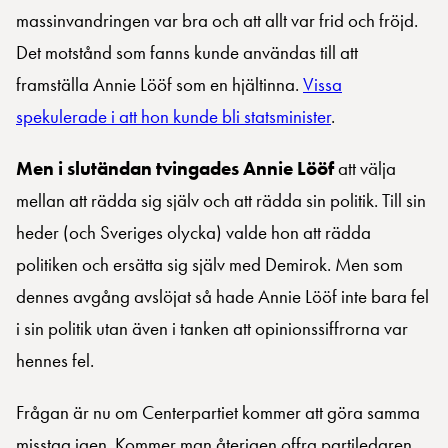
massinvandringen var bra och att allt var frid och fröjd.
Det motstånd som fanns kunde användas till att
framställa Annie Lööf som en hjältinna.
Vissa
spekulerade i att hon kunde bli statsminister
.
Men i slutändan tvingades Annie Lööf
att välja
mellan att rädda sig själv och att rädda sin politik. Till sin
heder (och Sveriges olycka) valde hon att rädda
politiken och ersätta sig själv med Demirok. Men som
dennes avgång avslöjat så hade Annie Lööf inte bara fel
i sin politik utan även i tanken att opinionssiffrorna var
hennes fel.
Frågan är nu om Centerpartiet kommer att göra samma
misstag igen. Kommer man återigen offra partiledaren