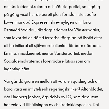
om Socialdemokraterna och Vänsterpartiet, som gång
på gång visat hur de berett plats för islamister. Sofie
Löwenmark på Expressen skrev nyligen om Ilona
Szatmári Waldau, riksdagsledamot för Vänsterpartiet,
som lovordat en dömd terrorist, fängslad på livstid efter
att ha initierat ett självmordsattentat där barn dödades.
En miss i maskineriet, menar Vänsterpartiet, medan
Socialdemokraternas företrädare låtsas som om
ingenting hänt.
Var går då gränsen mellan att vara en quisling och att
bara vara en inflytelserik regeringskritiker? Aftonbladet,
där Lindberg jobbar, ägs delvis av LO, som dessutom
har veto vid tillsättningen av chefredaktörsposten. Det