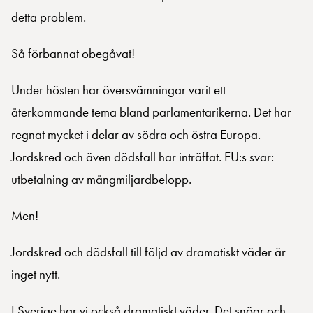
detta problem.
Så förbannat obegåvat!
Under hösten har översvämningar varit ett
återkommande tema bland parlamentarikerna. Det har
regnat mycket i delar av södra och östra Europa.
Jordskred och även dödsfall har inträffat. EU:s svar:
utbetalning av mångmiljardbelopp.
Men!
Jordskred och dödsfall till följd av dramatiskt väder är
inget nytt.
I Sverige har vi också dramatiskt väder. Det snöar och