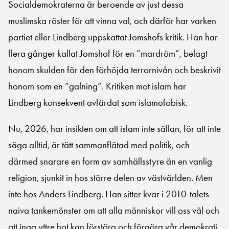
Socialdemokraterna är beroende av just dessa
muslimska röster för att vinna val, och därför har varken
partiet eller Lindberg uppskattat Jomshofs kritik. Han har
flera gånger kallat Jomshof för en ”mardröm”, belagt
honom skulden för den förhöjda terrornivån och beskrivit
honom som en ”galning”. Kritiken mot islam har
Lindberg konsekvent avfärdat som islamofobisk.
Nu, 2026, har insikten om att islam inte sällan, för att inte
säga alltid, är tätt sammanflätad med politik, och
därmed snarare en form av samhällsstyre än en vanlig
religion, sjunkit in hos större delen av västvärlden. Men
inte hos Anders Lindberg. Han sitter kvar i 2010-talets
naiva tankemönster om att alla människor vill oss väl och
att inga yttre hot kan förstöra och förgöra vår demokrati