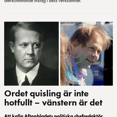
återkommande inslag i dess verksamhet.
Ordet quisling är inte
hotfullt – vänstern är det
Att kalla Aftonbladets politiska chefredaktör