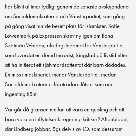
har blivit alltmer tydligt genom de senaste avslöjandena
om Socialdemokraterna och Vänsterpartiet, som gång
på gång visat hur de berett plats för islamister. Sofie
Löwenmark på Expressen skrev nyligen om Ilona
Szatmári Waldau, riksdagsledamot för Vänsterpartiet,
som lovordat en dömd terrorist, fängslad på livstid efter
att ha initierat ett självmordsattentat där barn dödades.
En miss i maskineriet, menar Vänsterpartiet, medan
Socialdemokraternas företrädare låtsas som om
ingenting hänt.
Var går då gränsen mellan att vara en quisling och att
bara vara en inflytelserik regeringskritiker? Aftonbladet,
där Lindberg jobbar, ägs delvis av LO, som dessutom