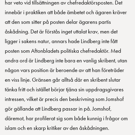
har veto vid tillsättningen av chefredaktörsposten. Det
innebär i praktiken att både ämbetet och ägaren kräver
att den som sitter på posten delar ägarens partis
åskådning. Det är förstås inget uttalat krav, men det
ligger i sakens natur, annars hade Lindberg inte fått
posten som Aftonbladets politiska chefredaktör. Med
andra ord är Lindberg inte bara en vanlig skribent, utan
någon vars position är beroende av att han företräder
en viss linje. Gränsen går alltså där en skribent slutar
tänka fritt och istället börjar tjäna sin uppdragsgivares
intressen, vilket är precis den beskrivning som Jomshof
gör gällande att Lindberg passar in på. Jomshof,
däremot, har profilerat sig som både kunnig i frågor om
islam och en skarp kritiker av den åskådningen.