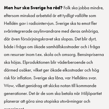
Men hur ska Sverige ha råd?
Folk ska jobba mindre,
eftersom minskad arbetstid är ett tydligt vallöfte som
Helldén gav i radiointervjun. Sverige ska ta emot fler
svårintegrerade asylinvandrare med deras anhöriga,
där även försörjningskravet ska slopas. Det blir dyrt,
både i fråga om ökade samhällskostnader och i fråga
om resurser inom t.ex. skola och omsorg. Bensinpriserna
ska höjas. Elproduktionen blir väderberoende och
därmed osäker, vilket ger ökade elkostnader och hög
risk för inflation. Sverige ska låna, var Helldéns svar.
Wow, vilket genidrag att skicka notan till kommande
generationer. Det är de som ska betala när Miljöpartiet
planerar att göra sina utopiska utsvävningar och
experiment.