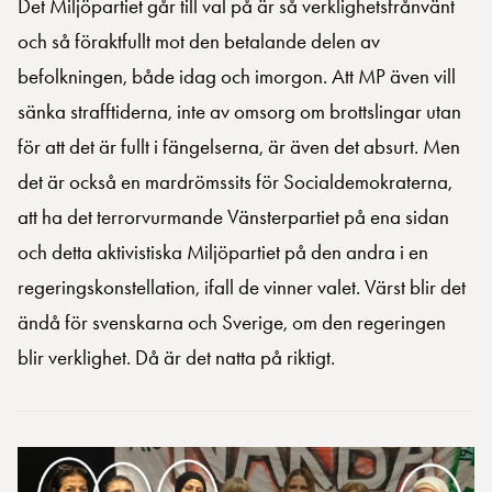
Det Miljöpartiet går till val på är så verklighetsfrånvänt
och så föraktfullt mot den betalande delen av
befolkningen, både idag och imorgon. Att MP även vill
sänka strafftiderna, inte av omsorg om brottslingar utan
för att det är fullt i fängelserna, är även det absurt. Men
det är också en mardrömssits för Socialdemokraterna,
att ha det terrorvurmande Vänsterpartiet på ena sidan
och detta aktivistiska Miljöpartiet på den andra i en
regeringskonstellation, ifall de vinner valet. Värst blir det
ändå för svenskarna och Sverige, om den regeringen
blir verklighet. Då är det natta på riktigt.