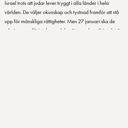
Israel trots att judar lever tryggt i alla länder i hela
världen. De väljer okunskap och tystnad framför att stå
upp för mänskliga rättigheter. Men 27 januari ska de
påminna om Förintelsen och berätta om hur viktigt det är
att vi inte glömmer.”
I hennes inlägg avkräver hon judar att ta avstånd från
den judiska staten Israel och skryter om hur hon läxar
upp sin judiska kompis om Israel. Förutom att Elaf Ali är
en mycket dålig vän till sin judiska kompis, skambelägger
hon dem som vill uppmärksamma Förintelsen, bara för
att de inte vill uppmärksamma det som Elaf anser är
folkmord i Gaza.
Källan Ali
använder
i flera inlägg om Israel är David