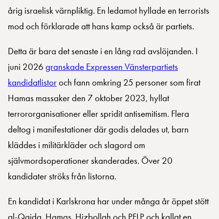
årig israelisk värnpliktig. En ledamot hyllade en terrorists
mod och förklarade att hans kamp också är partiets.
Detta är bara det senaste i en lång rad avslöjanden. I
juni 2026
granskade Expressen Vänsterpartiets
kandidatlistor
och fann omkring 25 personer som firat
Hamas massaker den 7 oktober 2023, hyllat
terrororganisationer eller spridit antisemitism. Flera
deltog i manifestationer där godis delades ut, barn
kläddes i militärkläder och slagord om
självmordsoperationer skanderades. Över 20
kandidater ströks från listorna.
En kandidat i Karlskrona har under många år öppet stött
al-Qaida, Hamas, Hizbollah och PFLP och kallat en