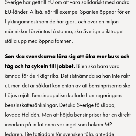
Sverige har gett till EU om att vara solidariskt med andra
EU-länder. Alltså, när till exempel Spanien öppnar för en
flyktingamnesti som de har gjort, och över en miljon
människor förväntas få stanna, ska Sverige plikttroget
ställa upp med öppna famnen.
Sen ska svenskarna lära sig att åka mer buss och
tåg och ta cykeln till jobbet.
Bilen ska bara vara
ämnad för de riktigt rika. Det sistnämnda sa han inte rakt
ut, men det är såklart kontentan av att bensinpriserna ska
höjas rejält. Bensinpopulism kallade han regeringens
bensinskattesänkningar. Det ska Sverige få slippa,
lovade Helldén. Men att höjda bensinpriser har en direkt
inverkan på inflationen var inget som bekom MP-
ledaren. Lite fattigdom får svensken tåla, antydde