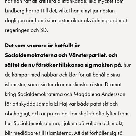
har han rätt att kritisera oliktänkande, lika mycket som
Lindberg har rätt till det, vilket han utnyttjar nästan
dagligen när han i sina texter riktar okvädningsord mot
regeringen och SD.
Det som snarare är hotfullt är
Socialdemokraterna och Vänsterpartiet, och
sättet de nu försöker tillskansa sig makten på,
hur
de kämpar med näbbar och klor för att behålla sina
islamister, som i sin tur drar muslimska röster. Dramat
kring Socialdemokraterna och Magdalena Andersson
för att skydda Jamala El Haj var både patetiskt och
obehagligt, och är precis det Jomshof så ofta lyfter fram:
hur Socialdemokraterna, i jakten på väljare och makt,
blir medlöpare till islamisterna. Att det förhåller sig så