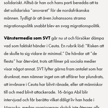
solidariskt. Alltså är han och hans parti beredda att ta
det solidariska ”ansvaret” för de nordafrikanska
männen. Tydligt är att även Johanssons strama
migrationspolitik snabbt blev en svag migrationspolitik.
Vänstermedia som SVT
går nu ut och försöker dämpa
vad som faktiskt händer i Ceuta. En rubrik löd: ”Risken att
de skulle ta sig vidare är minimal.” De hävdar att ”de
flesta” har återvänt, trots att filmer på sociala medier
visar något annat. SVT lyfter gärna fram antalet som har
drunknat, men nämner inget om att affärer har plundrats,
att invånare i Ceuta har blivit rånade, eller att människor
till och med blivit attackerade. 16-åriga Abil blir
intervjuad och får berätta vilket dåligt liv han hade i
Marocko, medan spanjorernas skräck inte återges alls.