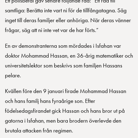
Ett polisbefäl gav senare följande råd: ”Ett råd till
samtliga: Berätta inte vart ni för de tillfångatagna. Säg
inget till deras familjer eller anhöriga. När deras vänner
frågar, säg att ni inte vet var de har förts.”
En av demonstranterna som mördades i Isfahan var
doktor Mohammad Hassan, en 36-årig matematiker och
universitetslektor som beskrivs som familjen Hassans
pelare.
Kvällen före den 9 januari firade Mohammad Hassan
och hans familj hans fyraårige son. Efter
födelsedagsfirandet gick Hassan och hans bror ut på
gatorna i Isfahan, men bara brodern överlevde den
brutala attacken från regimen.