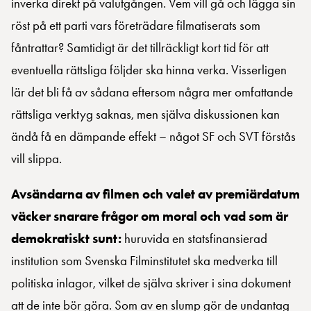
inverka direkt på valutgången. Vem vill gå och lägga sin
röst på ett parti vars företrädare filmatiserats som
fåntrattar? Samtidigt är det tillräckligt kort tid för att
eventuella rättsliga följder ska hinna verka. Visserligen
lär det bli få av sådana eftersom några mer omfattande
rättsliga verktyg saknas, men själva diskussionen kan
ändå få en dämpande effekt – något SF och SVT förstås
vill slippa.
Avsändarna av filmen och valet av premiärdatum
väcker snarare frågor om moral och vad som är
demokratiskt sunt:
huruvida en statsfinansierad
institution som Svenska Filminstitutet ska medverka till
politiska inlagor, vilket de själva skriver i sina dokument
att de inte bör göra. Som av en slump gör de undantag