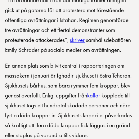
”En förödande natt i Iran där modiga iranier återigen
gick ut på gatorna för att protestera mot förestående
offentliga avrättningar i Isfahan. Regimen genomförde
tre avrättningar och ett flertal demonstranter som
protesterade attackerades”,
skriver
samhällsdebattören
Emily Schrader på sociala medier om avrättningen.
En annan plats som blivit central i rapporteringen om
massakern i januari är Ighadir-sjukhuset i östra Teheran.
Sjukhusets bårhus, som bara rymmer fem kroppar, blev
genast överfullt. Enligt uppgifter från
källor
kopplade till
sjukhuset togs ett hundratal skadade personer och nära
fyrtio döda kroppar in. Sjukhusets kapacitet påverkades
så kraftigt att flera döda kroppar fick läggas i en gränd
eller staplas på varandra tills vidare.