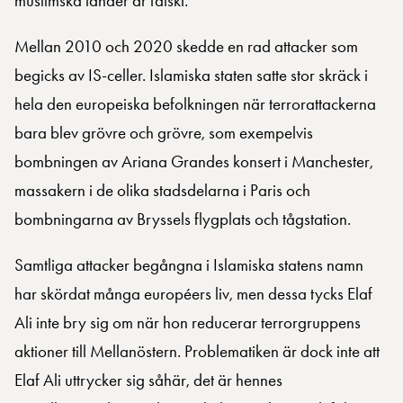
muslimska länder är falskt.
Mellan 2010 och 2020 skedde en rad attacker som
begicks av IS-celler. Islamiska staten satte stor skräck i
hela den europeiska befolkningen när terrorattackerna
bara blev grövre och grövre, som exempelvis
bombningen av Ariana Grandes konsert i Manchester,
massakern i de olika stadsdelarna i Paris och
bombningarna av Bryssels flygplats och tågstation.
Samtliga attacker begångna i Islamiska statens namn
har skördat många européers liv, men dessa tycks Elaf
Ali inte bry sig om när hon reducerar terrorgruppens
aktioner till Mellanöstern. Problematiken är dock inte att
Elaf Ali uttrycker sig såhär, det är hennes