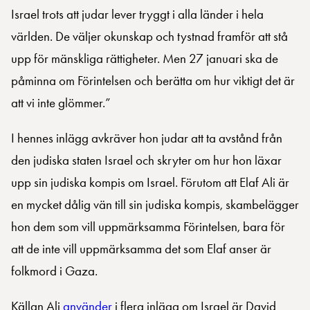
Israel trots att judar lever tryggt i alla länder i hela
världen. De väljer okunskap och tystnad framför att stå
upp för mänskliga rättigheter. Men 27 januari ska de
påminna om Förintelsen och berätta om hur viktigt det är
att vi inte glömmer.”
I hennes inlägg avkräver hon judar att ta avstånd från
den judiska staten Israel och skryter om hur hon läxar
upp sin judiska kompis om Israel. Förutom att Elaf Ali är
en mycket dålig vän till sin judiska kompis, skambelägger
hon dem som vill uppmärksamma Förintelsen, bara för
att de inte vill uppmärksamma det som Elaf anser är
folkmord i Gaza.
Källan Ali
använder
i flera inlägg om Israel är David