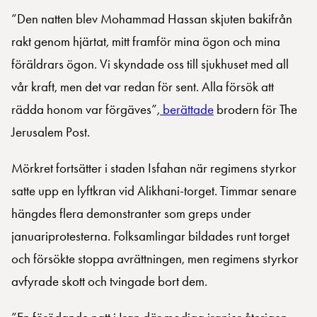
”Den natten blev Mohammad Hassan skjuten bakifrån
rakt genom hjärtat, mitt framför mina ögon och mina
föräldrars ögon. Vi skyndade oss till sjukhuset med all
vår kraft, men det var redan för sent. Alla försök att
rädda honom var förgäves”,
berättade
brodern för The
Jerusalem Post.
Mörkret fortsätter i staden Isfahan när regimens styrkor
satte upp en lyftkran vid Alikhani-torget. Timmar senare
hängdes flera demonstranter som greps under
januariprotesterna. Folksamlingar bildades runt torget
och försökte stoppa avrättningen, men regimens styrkor
avfyrade skott och tvingade bort dem.