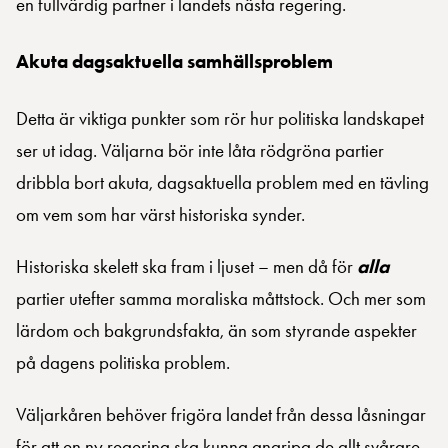
en fullvärdig partner i landets nästa regering.
Akuta dagsaktuella samhällsproblem
Detta är viktiga punkter som rör hur politiska landskapet
ser ut idag. Väljarna bör inte låta rödgröna partier
dribbla bort akuta, dagsaktuella problem med en tävling
om vem som har värst historiska synder.
Historiska skelett ska fram i ljuset – men då för
alla
partier utefter samma moraliska måttstock. Och mer som
lärdom och bakgrundsfakta, än som styrande aspekter
på dagens politiska problem.
Väljarkåren behöver frigöra landet från dessa låsningar
för att en ny regering ska kunna angripa de allt svårare