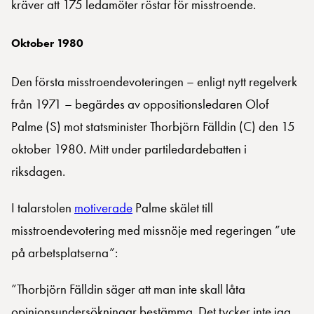
kräver att 175 ledamöter röstar för misstroende.
Oktober 1980
Den första misstroendevoteringen – enligt nytt regelverk
från 1971 – begärdes av oppositionsledaren Olof
Palme (S) mot statsminister Thorbjörn Fälldin (C) den 15
oktober 1980. Mitt under partiledardebatten i
riksdagen.
I talarstolen
motiverade
Palme skälet till
misstroendevotering med missnöje med regeringen ”ute
på arbetsplatserna”:
”Thorbjörn Fälldin säger att man inte skall låta
opinionsundersökningar bestämma. Det tycker inte jag