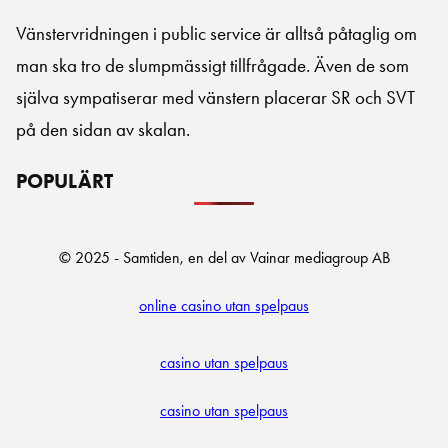
Vänstervridningen i public service är alltså påtaglig om
man ska tro de slumpmässigt tillfrågade. Även de som
själva sympatiserar med vänstern placerar SR och SVT
på den sidan av skalan.
POPULÄRT
© 2025 - Samtiden, en del av Vainar mediagroup AB
online casino utan spelpaus
casino utan spelpaus
casino utan spelpaus