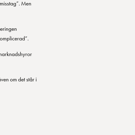
 misstag”. Men
geringen
komplicerad”.
m marknadshyror
ven om det står i