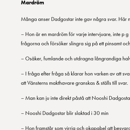
Mardröm
Många anser Dadgostar inte gav några svar. Här n
– Hon är en mardröm för varje intervjuare, inte p g a
frågorna och försöker slingra sig på ett pinsamt oc
– Osäker, fumlande och utdragna långrandiga halv
– I fråga efter fråga så klarar hon varken av att svar
att Vänsterns makthavare granskas & ställs till svar.
– Man kan ju inte direkt påstå att Nooshi Dadgostar 
– Nooshi Dadgostar blir slaktad i 30 min
– Hon framstår som virrig och okapabel att besvar