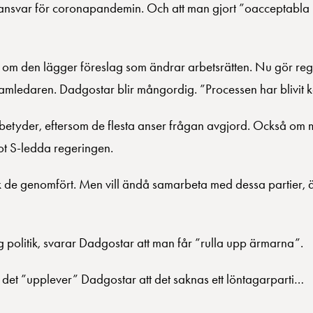
 ansvar för coronapandemin. Och att man gjort ”oacceptabla
en om den lägger föreslag som ändrar arbetsrätten. Nu gör re
gramledaren. Dadgostar blir mångordig. ”Processen har blivit 
t” betyder, eftersom de flesta anser frågan avgjord. Också o
mot S-ledda regeringen.
ik de genomfört. Men vill ändå samarbeta med dessa partier, ä
politik, svarar Dadgostar att man får ”rulla upp ärmarna”.
å det ”upplever” Dadgostar att det saknas ett löntagarparti…