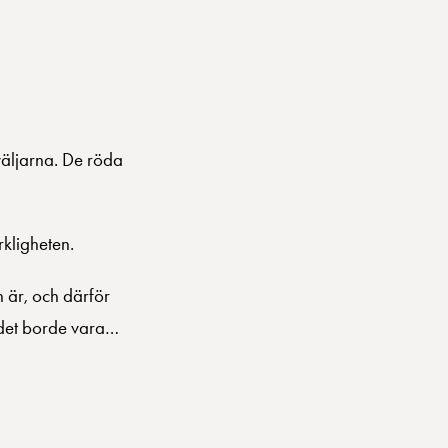
väljarna. De röda
rkligheten.
 är, och därför
r det borde vara…