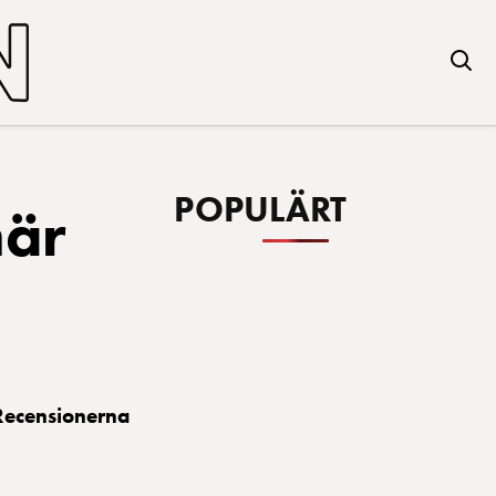
POPULÄRT
när
 Recensionerna