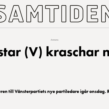
Annons
ar (V) kraschar 
ren till Vänsterpartiets nye partiledare igår onsdag.