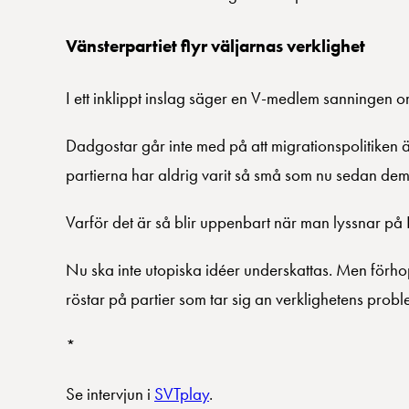
Vänsterpartiet flyr väljarnas verklighet
I ett inklippt inslag säger en V-medlem sanningen o
Dadgostar går inte med på att migrationspolitiken ä
partierna har aldrig varit så små som nu sedan dem
Varför det är så blir uppenbart när man lyssnar på D
Nu ska inte utopiska idéer underskattas. Men förho
röstar på partier som tar sig an verklighetens probl
*
Se intervjun i
SVTplay
.