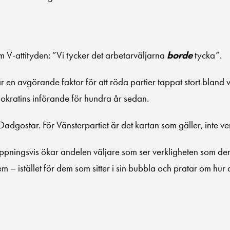
m V-attityden: ”Vi tycker det arbetarväljarna
borde
tycka”.
r en avgörande faktor för att röda partier tappat stort bland 
okratins införande för hundra år sedan.
adgostar. För Vänsterpartiet är det kartan som gäller, inte ve
ppningsvis ökar andelen väljare som ser verkligheten som den
em – istället för dem som sitter i sin bubbla och pratar om hu