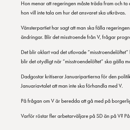
Hon menar att regeringen måste träda fram och ta
hon vill inte tala om hur det ansvaret ska utkrävas.
Vänsterpartiet har sagt att man ska fälla regering
ändringar. Blir det misstroende från V, frågar pro
Det blir oklart vad det utlovade ”misstroendelöfte
blir det otydligt när ”misstroendelöftet” ska gälla 
Dadgostar kritiserar Januaripartierna för den polit
Januariavtalet att man inte ska förhandla med V.
På frågan om V är beredda att gå med på borgerlig 
Varför röstar fler arbetarväljare på SD än på V? P