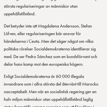
största regulariseringar av människor utan
uppehållstillstånd.
Det betyder inte att Magdalena Andersson, Stefan
Löfven, eller regulariseringen bär ansvar för
händelserna i Ceuta. Men det säger något om vilka
politiska rörelser Socialdemokraterna identifierar sig
med. De ser Pedro Sánchez som en bundsförvant och
delar hans kamp mot den europeiska högern.
Enligt Socialdemokraterna är 60 000 illegala
invandrare som i allra största del återvänt till Marocko
oacceptabelt. Men när en socialistisk regering ger en
halv miljon människor utan uppehållstillstånd laglig
status framställs samma regering som ett föredöme i