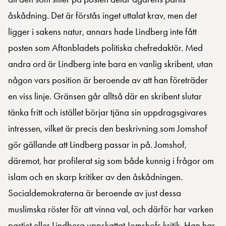
åskådning. Det är förstås inget uttalat krav, men det
ligger i sakens natur, annars hade Lindberg inte fått
posten som Aftonbladets politiska chefredaktör. Med
andra ord är Lindberg inte bara en vanlig skribent, utan
någon vars position är beroende av att han företräder
en viss linje. Gränsen går alltså där en skribent slutar
tänka fritt och istället börjar tjäna sin uppdragsgivares
intressen, vilket är precis den beskrivning som Jomshof
gör gällande att Lindberg passar in på. Jomshof,
däremot, har profilerat sig som både kunnig i frågor om
islam och en skarp kritiker av den åskådningen.
Socialdemokraterna är beroende av just dessa
muslimska röster för att vinna val, och därför har varken
partiet eller Lindberg uppskattat Jomshofs kritik. Han har