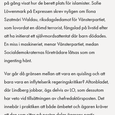
på gång visat hur de berett plats för islamister. Sofie
Löwenmark på Expressen skrev nyligen om Ilona
Szatmári Waldau, riksdagsledamot för Vänsterpartiet,
som lovordat en dömd terrorist, fängslad på livstid efter
att ha initierat ett självmordsattentat där barn dödades.
En miss i maskineriet, menar Vänsterpartiet, medan
Socialdemokraternas företrädare låtsas som om
ingenting hänt.
Var går då gränsen mellan att vara en quisling och att
bara vara en inflytelserik regeringskritiker? Aftonbladet,
där Lindberg jobbar, ägs delvis av LO, som dessutom
har veto vid tillsättningen av chefredaktörsposten. Det
innebär i praktiken att både ämbetet och ägaren kräver
att den som sitter på posten delar ägarens partis