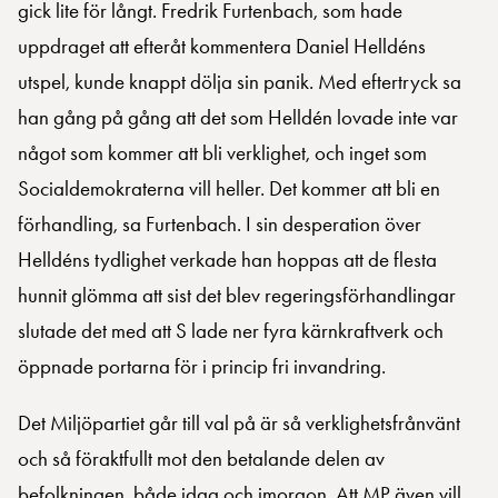
gick lite för långt. Fredrik Furtenbach, som hade
uppdraget att efteråt kommentera Daniel Helldéns
utspel, kunde knappt dölja sin panik. Med eftertryck sa
han gång på gång att det som Helldén lovade inte var
något som kommer att bli verklighet, och inget som
Socialdemokraterna vill heller. Det kommer att bli en
förhandling, sa Furtenbach. I sin desperation över
Helldéns tydlighet verkade han hoppas att de flesta
hunnit glömma att sist det blev regeringsförhandlingar
slutade det med att S lade ner fyra kärnkraftverk och
öppnade portarna för i princip fri invandring.
Det Miljöpartiet går till val på är så verklighetsfrånvänt
och så föraktfullt mot den betalande delen av
befolkningen, både idag och imorgon. Att MP även vill