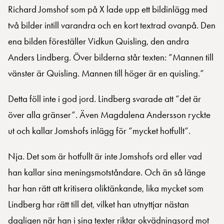
Richard Jomshof som på X lade upp ett bildinlägg med
två bilder intill varandra och en kort textrad ovanpå. Den
ena bilden föreställer Vidkun Quisling, den andra
Anders Lindberg. Över bilderna står texten: ”Mannen till
vänster är Quisling. Mannen till höger är en quisling.”
Detta föll inte i god jord. Lindberg svarade att ”det är
över alla gränser”. Även Magdalena Andersson ryckte
ut och kallar Jomshofs inlägg för ”mycket hotfullt”.
Nja. Det som är hotfullt är inte Jomshofs ord eller vad
han kallar sina meningsmotståndare. Och än så länge
har han rätt att kritisera oliktänkande, lika mycket som
Lindberg har rätt till det, vilket han utnyttjar nästan
dagligen när han i sina texter riktar okvädningsord mot