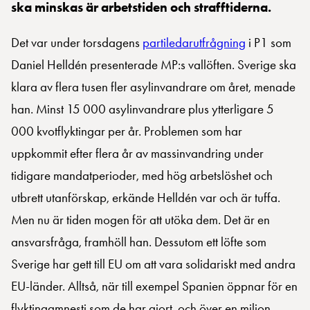
ska minskas är arbetstiden och strafftiderna.
Det var under torsdagens
partiledarutfrågning
i P1 som
Daniel Helldén presenterade MP:s vallöften. Sverige ska
klara av flera tusen fler asylinvandrare om året, menade
han. Minst 15 000 asylinvandrare plus ytterligare 5
000 kvotflyktingar per år. Problemen som har
uppkommit efter flera år av massinvandring under
tidigare mandatperioder, med hög arbetslöshet och
utbrett utanförskap, erkände Helldén var och är tuffa.
Men nu är tiden mogen för att utöka dem. Det är en
ansvarsfråga, framhöll han. Dessutom ett löfte som
Sverige har gett till EU om att vara solidariskt med andra
EU-länder. Alltså, när till exempel Spanien öppnar för en
flyktingamnesti som de har gjort, och över en miljon