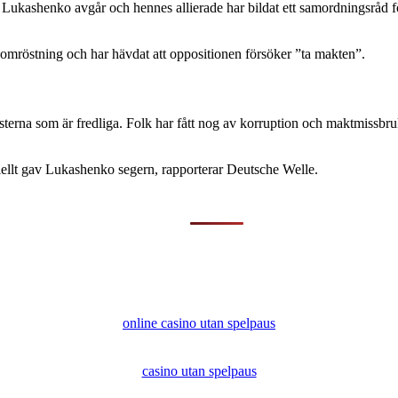
 Lukashenko avgår och hennes allierade har bildat ett samordningsråd 
 omröstning och har hävdat att oppositionen försöker ”ta makten”.
otesterna som är fredliga. Folk har fått nog av korruption och maktmis
ciellt gav Lukashenko segern, rapporterar Deutsche Welle.
online casino utan spelpaus
casino utan spelpaus