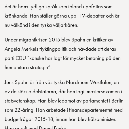
det är hans tydliga språk som ibland uppfattas som
kränkande. Han ställer gärna upp i TV-debatter och är
nu välkänd i den tyska väljarkåren.
Under migrantkrisen 2015 blev Spahn en kritiker av
Angela Merkels flyktingpolitik och hävdade att deras
parti CDU ”kanske har lagt för mycket betoning på den
humanitära strategin”.
Jens Spahn är från västtyska Nordrhein-Westfalen, en
av de största delstaterna, där han tagit mastersexamen i
statsvetenskap. Han blev ledamot av parlamentet i Berlin
som 22-åring. Han arbetade i finansdepartementet med
budgetfrågor 2015-18, innan han blev hälsominister.
Han är gift med Daniel Funke.