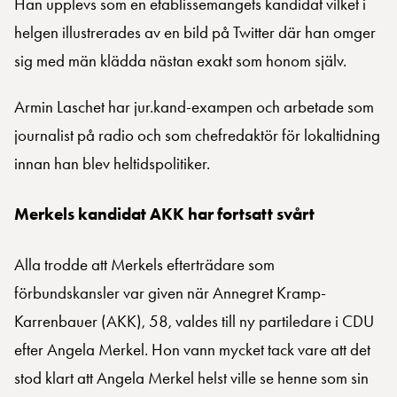
Han upplevs som en etablissemangets kandidat vilket i
helgen illustrerades av en bild på Twitter där han omger
sig med män klädda nästan exakt som honom själv.
Armin Laschet har jur.kand-exampen och arbetade som
journalist på radio och som chefredaktör för lokaltidning
innan han blev heltidspolitiker.
Merkels kandidat AKK har fortsatt svårt
Alla trodde att Merkels efterträdare som
förbundskansler var given när Annegret Kramp-
Karrenbauer (AKK), 58, valdes till ny partiledare i CDU
efter Angela Merkel. Hon vann mycket tack vare att det
stod klart att Angela Merkel helst ville se henne som sin