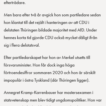
efterträdare.
Men bara efter två år avgick hon som partiledare sedan
hon klantat till det rejält i hanteringen av att CDU i
delstaten Thüringen bildade majoritet med AfD. Under
hennes korta tid gjorde CDU också mycket dåligt ifrån
sig i flera delstatsval.
Efter partiledarskapet har hon av Merkel utsetts till
försvarsminister. Hon får dock inga höga
förtroendesiffror sommaren 2020 och hon är särskilt
impopulär i östra Tyskland (där Thüringen ligger).
Annegret Kramp-Karrenbauer har mastersexamen i
statsvetenskap men blev tidigt ungdomspolitiker. Hon var