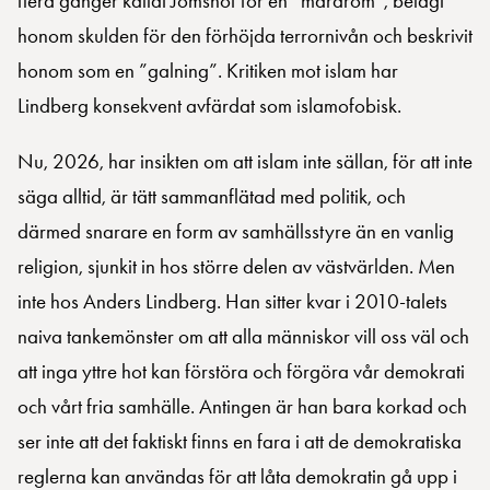
flera gånger kallat Jomshof för en ”mardröm”, belagt
honom skulden för den förhöjda terrornivån och beskrivit
honom som en ”galning”. Kritiken mot islam har
Lindberg konsekvent avfärdat som islamofobisk.
Nu, 2026, har insikten om att islam inte sällan, för att inte
säga alltid, är tätt sammanflätad med politik, och
därmed snarare en form av samhällsstyre än en vanlig
religion, sjunkit in hos större delen av västvärlden. Men
inte hos Anders Lindberg. Han sitter kvar i 2010-talets
naiva tankemönster om att alla människor vill oss väl och
att inga yttre hot kan förstöra och förgöra vår demokrati
och vårt fria samhälle. Antingen är han bara korkad och
ser inte att det faktiskt finns en fara i att de demokratiska
reglerna kan användas för att låta demokratin gå upp i