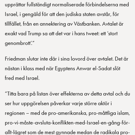
upprättar fullständigt normaliserade förbindelserna med
Israel, i gengäld för att den judiska staten avstår, för
tillfället, från en annektering av Västbanken. Avtalet är
exakt vad Trump sa att det var i hans tweet: ett ’stort
genombrott’.”
Friedman slutar inte där i sina lovord över avtalet. Det är
nästan i klass med när Egyptens Anwar el-Sadat slöt
fred med Israel.
”Titta bara på listan över effekterna av detta avtal och du
ser hur uppgörelsen påverkar varje större aktör i
regionen – med de pro-amerikanska, pro-måttliga islam,
pro-vi-måste-avsluta-konflikten-med-Israel-en-gång-för-
allt-lägret som de mest gynnade medan de radikala pro-