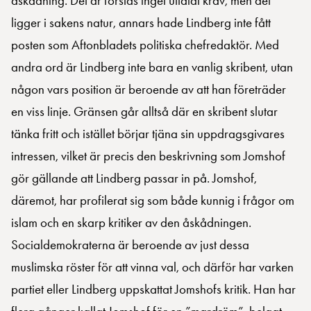
åskådning. Det är förstås inget uttalat krav, men det
ligger i sakens natur, annars hade Lindberg inte fått
posten som Aftonbladets politiska chefredaktör. Med
andra ord är Lindberg inte bara en vanlig skribent, utan
någon vars position är beroende av att han företräder
en viss linje. Gränsen går alltså där en skribent slutar
tänka fritt och istället börjar tjäna sin uppdragsgivares
intressen, vilket är precis den beskrivning som Jomshof
gör gällande att Lindberg passar in på. Jomshof,
däremot, har profilerat sig som både kunnig i frågor om
islam och en skarp kritiker av den åskådningen.
Socialdemokraterna är beroende av just dessa
muslimska röster för att vinna val, och därför har varken
partiet eller Lindberg uppskattat Jomshofs kritik. Han har