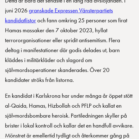
Detta är bara det senaste i en lång rad avslöjanden. I
juni 2026
granskade Expressen Vänsterpartiets
kandidatlistor
och fann omkring 25 personer som firat
Hamas massaker den 7 oktober 2023, hyllat
terrororganisationer eller spridit antisemitism. Flera
deltog i manifestationer där godis delades ut, barn
kläddes i militärkläder och slagord om
självmordsoperationer skanderades. Över 20
kandidater ströks från listorna.
En kandidat i Karlskrona har under många år öppet stött
al-Qaida, Hamas, Hizbollah och PFLP och kallat en
självmordsbombare heroisk. Partiledningen skyller på
brister i lokal kontroll och kallar det en handfull avvikare.
Mönstret är emellertid tydligt och återkommer gång på