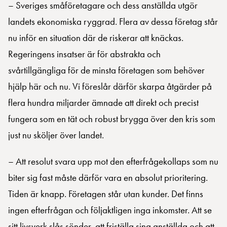
– Sveriges småföretagare och dess anställda utgör
landets ekonomiska ryggrad. Flera av dessa företag står
nu inför en situation där de riskerar att knäckas.
Regeringens insatser är för abstrakta och
svårtillgängliga för de minsta företagen som behöver
hjälp här och nu. Vi föreslår därför skarpa åtgärder på
flera hundra miljarder ämnade att direkt och precist
fungera som en tät och robust brygga över den kris som
just nu sköljer över landet.
– Att resolut svara upp mot den efterfrågekollaps som nu
biter sig fast måste därför vara en absolut prioritering.
Tiden är knapp. Företagen står utan kunder. Det finns
ingen efterfrågan och följaktligen inga inkomster. Att se
sitt livsverk slås sönder, att friställa sina anställda och att