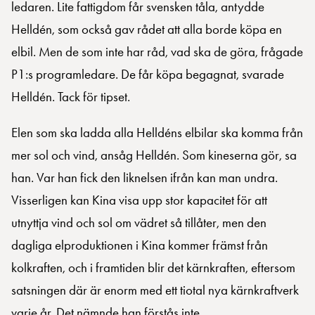
ledaren. Lite fattigdom får svensken tåla, antydde
Helldén, som också gav rådet att alla borde köpa en
elbil. Men de som inte har råd, vad ska de göra, frågade
P1:s programledare. De får köpa begagnat, svarade
Helldén. Tack för tipset.
Elen som ska ladda alla Helldéns elbilar ska komma från
mer sol och vind, ansåg Helldén. Som kineserna gör, sa
han. Var han fick den liknelsen ifrån kan man undra.
Visserligen kan Kina visa upp stor kapacitet för att
utnyttja vind och sol om vädret så tillåter, men den
dagliga elproduktionen i Kina kommer främst från
kolkraften, och i framtiden blir det kärnkraften, eftersom
satsningen där är enorm med ett tiotal nya kärnkraftverk
varje år. Det nämnde han förstås inte.