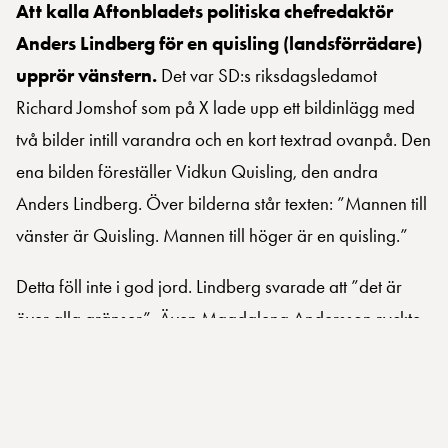
Att kalla Aftonbladets politiska chefredaktör
Anders Lindberg för en quisling (landsförrädare)
upprör vänstern.
Det var SD:s riksdagsledamot
Richard Jomshof som på X lade upp ett bildinlägg med
två bilder intill varandra och en kort textrad ovanpå. Den
ena bilden föreställer Vidkun Quisling, den andra
Anders Lindberg. Över bilderna står texten: ”Mannen till
vänster är Quisling. Mannen till höger är en quisling.”
Detta föll inte i god jord. Lindberg svarade att ”det är
över alla gränser”. Även Magdalena Andersson ryckte
ut och kallar Jomshofs inlägg för ”mycket hotfullt”.
Nja. Det som är hotfullt är inte Jomshofs ord eller vad
han kallar sina meningsmotståndare. Och än så länge