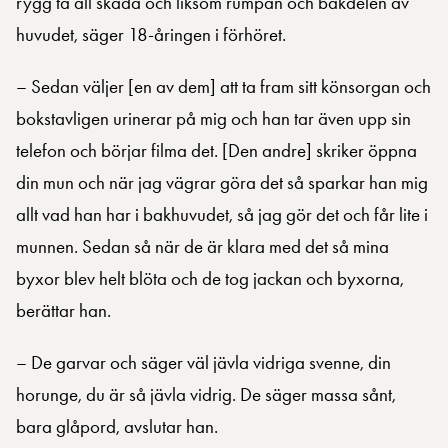
rygg ta all skada och liksom rumpan och bakdelen av
huvudet, säger 18-åringen i förhöret.
– Sedan väljer [en av dem] att ta fram sitt könsorgan och
bokstavligen urinerar på mig och han tar även upp sin
telefon och börjar filma det. [Den andre] skriker öppna
din mun och när jag vägrar göra det så sparkar han mig
allt vad han har i bakhuvudet, så jag gör det och får lite i
munnen. Sedan så när de är klara med det så mina
byxor blev helt blöta och de tog jackan och byxorna,
berättar han.
– De garvar och säger väl jävla vidriga svenne, din
horunge, du är så jävla vidrig. De säger massa sånt,
bara glåpord, avslutar han.