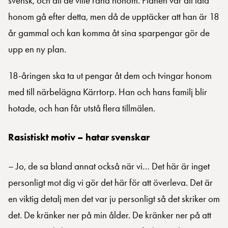
svensk, och att de ville råna honom. Planen var att låta
honom gå efter detta, men då de upptäcker att han är 18
år gammal och kan komma åt sina sparpengar gör de
upp en ny plan.
18-åringen ska ta ut pengar åt dem och tvingar honom
med till närbelägna Kärrtorp. Han och hans familj blir
hotade, och han får utstå flera tillmälen.
Rasistiskt motiv – hatar svenskar
– Jo, de sa bland annat också när vi… Det här är inget
personligt mot dig vi gör det här för att överleva. Det är
en viktig detalj men det var ju personligt så det skriker om
det. De kränker ner på min ålder. De kränker ner på att