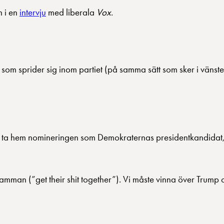
n i en
intervju
med liberala
Vox
.
som sprider sig inom partiet (på samma sätt som sker i vänster
a ta hem nomineringen som Demokraternas presidentkandidat, vi
man (”get their shit together”). Vi måste vinna över Trump och 