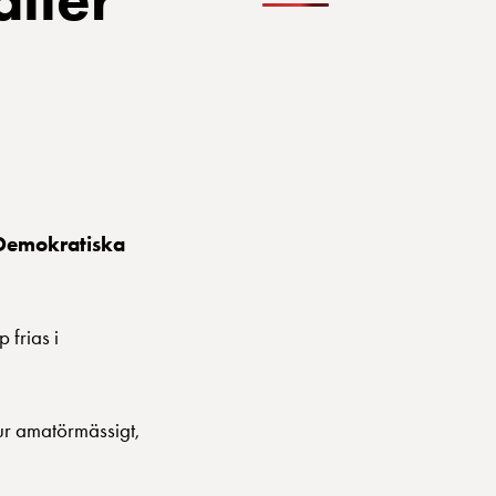
r Demokratiska
 frias i
hur amatörmässigt,