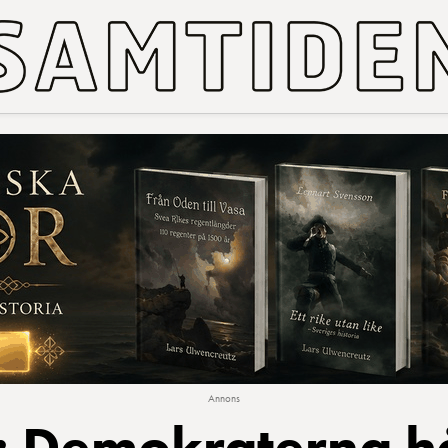
Annons
: Demokraterna hå