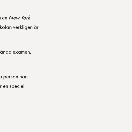
å en
New York
kolan verkligen är
odkända examen,
da person han
 en speciell