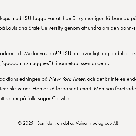
 en keps med LSU-logga var att han är synnerligen förbannad p
t på Louisiana State University genom att undra om den bonn-s
från Södern och Mellanvästern!?! LSU har ovanligt hög andel g
n (”goddamn smuggnes”) [inom etablissemangen].
redaktionsledningen på
New York Times
, och det är inte en en
ens skriverier. Han är så förbannat smart. Men han företräder
t se ner på folk, säger Carville.
© 2025 - Samtiden, en del av Vainar mediagroup AB