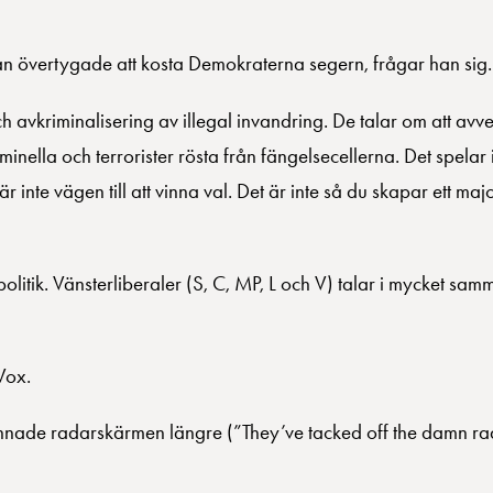
an övertygade att kosta Demokraterna segern, frågar han sig.
avkriminalisering av illegal invandring. De talar om att avv
minella och terrorister rösta från fängelsecellerna. Det spelar 
inte vägen till att vinna val. Det är inte så du skapar ett major
olitik. Vänsterliberaler (S, C, MP, L och V) talar i mycket sa
Vox.
bannade radarskärmen längre (”They’ve tacked off the damn ra