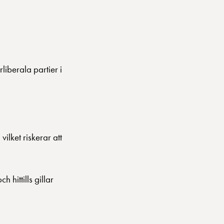
liberala partier i
lket riskerar att
hittills gillar