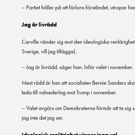
– Partiet håller på att förlora förståndet, utropar ha
Jag är livrädd
Carville vänder sig mot den ideologiska renlärighet 
Sverige, vill jag tillägga).
– Jag är livrädd, säger han. Inför valet i november.
Mest rädd är han att socialisten Bernie Sanders sk
leda till valnederlag mot Trump i november.
– Valet avgörs om Demokraterna förmår att ta sig sam
jag inte det jag ser.
Ideologisk renlärighet vinner inga val