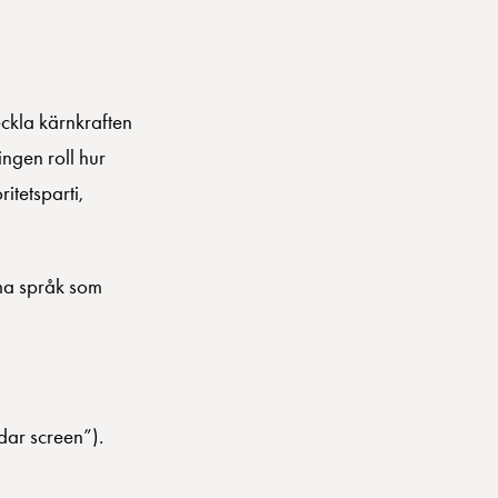
eckla kärnkraften
ingen roll hur
itetsparti,
mma språk som
dar screen”).