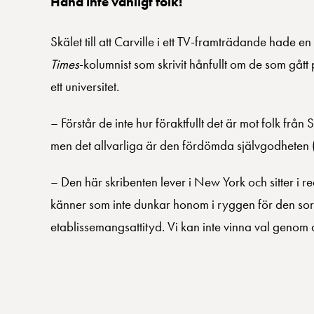
Håna inte vanligt folk!
Skälet till att Carville i ett TV-framträdande hade
Times
-kolumnist som skrivit hånfullt om de som gåt
ett universitet.
– Förstår de inte hur föraktfullt det är mot folk 
men det allvarliga är den fördömda självgodhete
– Den här skribenten lever i New York och sitter i 
känner som inte dunkar honom i ryggen för den sort
etablissemangsattityd. Vi kan inte vinna val genom at