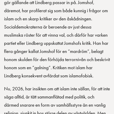
gör gällande att Lindberg passar in på. Jomshof,
däremot, har profilerat sig som både kunnig i frågor om
islam och en skarp kritiker av den åskådningen.
Socialdemokraterna är beroende av just dessa
muslimska röster för att vinna val, och därför har varken
partiet eller Lindberg uppskattat Jomshofs kritik. Han har
flera gånger kallat Jomshof för en ”mardröm”, belagt
honom skulden för den förhöjda terrornivån och beskrivit
honom som en ”galning”. Kritiken mot islam har
Lindberg konsekvent avfärdat som islamofobisk.
Nu, 2026, har insikten om att islam inte sällan, för att inte
säga alltid, är tätt sammanflätad med politik, och
därmed snarare en form av samhällsstyre än en vanlig
religion, sjunkit in hos större delen av västvärlden. Men