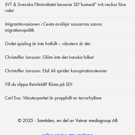
SVT & Svenska Filminstitutet lanserar SD”komedi” två veckor före
valet
Migrantinvasionen i Ceuta avslöjar sossarnas sanna
migrationspolitik
Ordet quisling är inte hotfullt – vänstern är det
Christoffer Jonsson: Glöm inte det iranska folket
Christoffer Jonsson: Elaf Ali sprider konspirationsteorier
Vill du slippa Reinfeldt? Rösta på SD!
Carl Eos: Vänsterpartiet är proppfullt av terrorhyllare
© 2025 - Samtiden, en del av Vainar mediagroup AB
online casino utan spelpaus