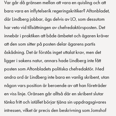
Var går då gränsen mellan att vara en quisling och att
bara vara en inflytelserik regeringskritiker? Aftonbladet,
där Lindberg jobbar, ägs delvis av LO, som dessutom
har veto vid tillsättningen av chefredaktörsposten. Det
innebär i praktiken att både ämbetet och ägaren kräver
att den som sitter på posten delar ägarens partis
åskådning. Det är förstås inget uttalat krav, men det
ligger i sakens natur, annars hade Lindberg inte fått
posten som Aftonbladets politiska chefredaktör. Med
andra ord är Lindberg inte bara en vanlig skribent, utan
någon vars position är beroende av att han företräder
en viss linje. Gränsen går alltså där en skribent slutar
tänka fritt och istället börjar tjäna sin uppdragsgivares
intressen, vilket är precis den beskrivning som Jomshof