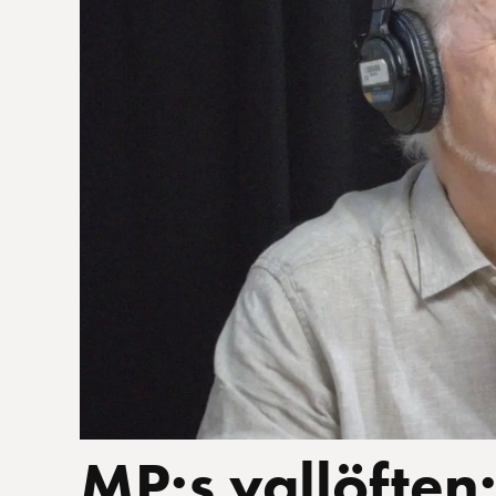
MP:s vallöften: 