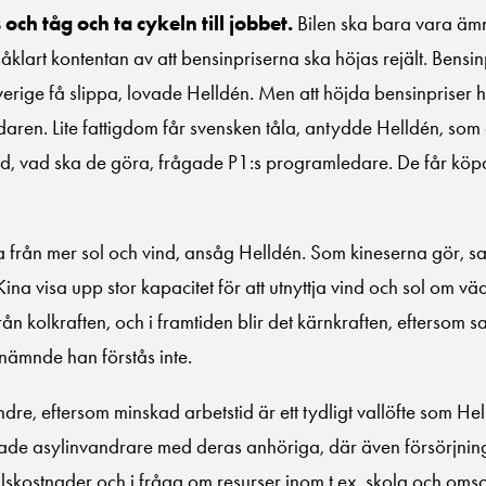
och tåg och ta cykeln till jobbet.
Bilen ska bara vara ämna
 såklart kontentan av att bensinpriserna ska höjas rejält. Bens
erige få slippa, lovade Helldén. Men att höjda bensinpriser h
aren. Lite fattigdom får svensken tåla, antydde Helldén, som
 råd, vad ska de göra, frågade P1:s programledare. De får kö
 från mer sol och vind, ansåg Helldén. Som kineserna gör, sa
na visa upp stor kapacitet för att utnyttja vind och sol om vädr
n kolkraften, och i framtiden blir det kärnkraften, eftersom s
 nämnde han förstås inte.
dre, eftersom minskad arbetstid är ett tydligt vallöfte som Hel
rerade asylinvandrare med deras anhöriga, där även försörjnin
lskostnader och i fråga om resurser inom t.ex. skola och oms