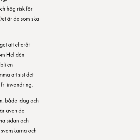
h hög risk för
 Det är de som ska
et att efteråt
som Helldén
bli en
ma att sist det
fri invandring.
gen, både idag och
 är även det
ena sidan och
ör svenskarna och