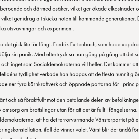
rberoende och därmed osäker, vilket ger ökade elkostnader oc
, vilket genidrag att skicka notan till kommande generationer.
iska utsvävningar och experiment.
det gick lite för långt. Fredrik Furtenbach, som hade uppdrag
ölja sin panik. Med eftertryck sa han gång på gång att det 
 och inget som Socialdemokraterna vill heller. Det kommer att 
elldéns tydlighet verkade han hoppas att de flesta hunnit glöm
ade ner fyra kärnkraftverk och öppnade portarna för i princip 
ånvänt och så föraktfullt mot den betalande delen av befolknin
v omsorg om brottslingar utan för att det är fullt i fängelserna,
ldemokraterna, att ha det terrorvurmande Vänsterpartiet på 
eringskonstellation, ifall de vinner valet. Värst blir det ändå f