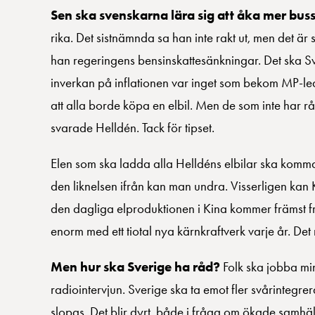
Sen ska svenskarna lära sig att åka mer buss 
rika. Det sistnämnda sa han inte rakt ut, men det är
han regeringens bensinskattesänkningar. Det ska Sv
inverkan på inflationen var inget som bekom MP-led
att alla borde köpa en elbil. Men de som inte har
svarade Helldén. Tack för tipset.
Elen som ska ladda alla Helldéns elbilar ska komma
den liknelsen ifrån kan man undra. Visserligen kan Ki
den dagliga elproduktionen i Kina kommer främst frå
enorm med ett tiotal nya kärnkraftverk varje år. Det
Men hur ska Sverige ha råd?
Folk ska jobba min
radiointervjun. Sverige ska ta emot fler svårinteg
slopas. Det blir dyrt, både i fråga om ökade samhäl