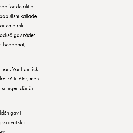
d för de riktigt
inpopulism kallade
ar en direkt
 också gav rådet
pa begagnat,
 han. Var han fick
et så tillåter, men
atsningen där är
ldén gav i
gskravet ska
org.