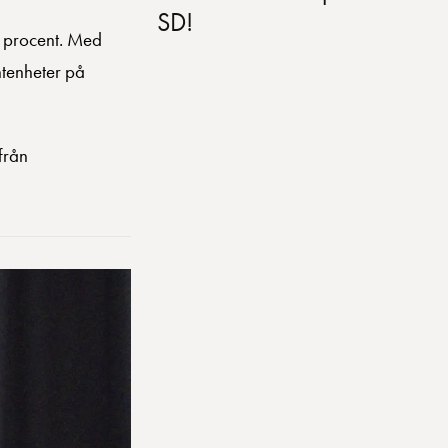
SD!
3 procent. Med
ntenheter på
från