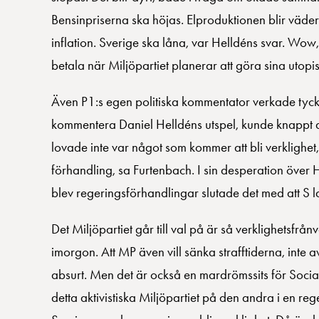
Bensinpriserna ska höjas. Elproduktionen blir väde
inflation. Sverige ska låna, var Helldéns svar. Wow
betala när Miljöpartiet planerar att göra sina utop
Även P1:s egen politiska kommentator verkade tycka 
kommentera Daniel Helldéns utspel, kunde knappt d
lovade inte var något som kommer att bli verklighet,
förhandling, sa Furtenbach. I sin desperation över H
blev regeringsförhandlingar slutade det med att S l
Det Miljöpartiet går till val på är så verklighetsfr
imorgon. Att MP även vill sänka strafftiderna, inte a
absurt. Men det är också en mardrömssits för Socia
detta aktivistiska Miljöpartiet på den andra i en reg