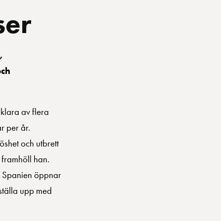
ser
,
och
klara av flera
r per år.
shet och utbrett
 framhöll han.
pel Spanien öppnar
 ställa upp med