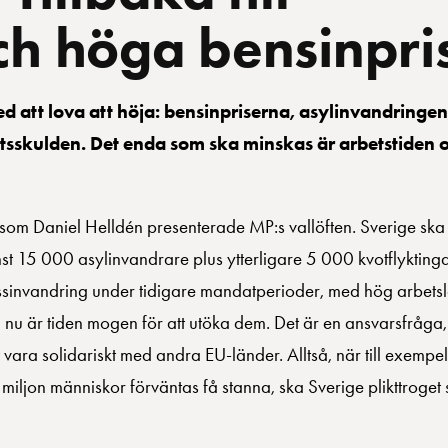
ch höga bensinpri
med att lova att höja: bensinpriserna, asylinvandringen
tsskulden. Det enda som ska minskas är arbetstiden 
som Daniel Helldén presenterade MP:s vallöften. Sverige ska 
st 15 000 asylinvandrare plus ytterligare 5 000 kvotflyktinga
sinvandring under tidigare mandatperioder, med hög arbetslö
 nu är tiden mogen för att utöka dem. Det är en ansvarsfråga,
tt vara solidariskt med andra EU-länder. Alltså, när till exem
 miljon människor förväntas få stanna, ska Sverige plikttroget