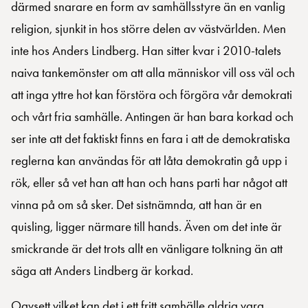
därmed snarare en form av samhällsstyre än en vanlig
religion, sjunkit in hos större delen av västvärlden. Men
inte hos Anders Lindberg. Han sitter kvar i 2010-talets
naiva tankemönster om att alla människor vill oss väl och
att inga yttre hot kan förstöra och förgöra vår demokrati
och vårt fria samhälle. Antingen är han bara korkad och
ser inte att det faktiskt finns en fara i att de demokratiska
reglerna kan användas för att låta demokratin gå upp i
rök, eller så vet han att han och hans parti har något att
vinna på om så sker. Det sistnämnda, att han är en
quisling, ligger närmare till hands. Även om det inte är
smickrande är det trots allt en vänligare tolkning än att
säga att Anders Lindberg är korkad.
Oavsett vilket kan det i ett fritt samhälle aldrig vara