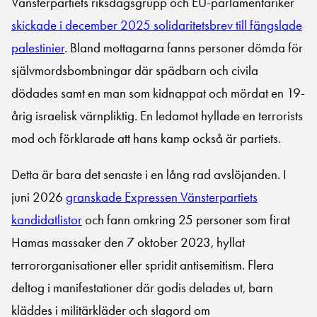
Vänsterpartiets riksdagsgrupp och EU-parlamentariker
skickade i december 2025 solidaritetsbrev till fängslade
palestinier
. Bland mottagarna fanns personer dömda för
självmordsbombningar där spädbarn och civila
dödades samt en man som kidnappat och mördat en 19-
årig israelisk värnpliktig. En ledamot hyllade en terrorists
mod och förklarade att hans kamp också är partiets.
Detta är bara det senaste i en lång rad avslöjanden. I
juni 2026
granskade Expressen Vänsterpartiets
kandidatlistor
och fann omkring 25 personer som firat
Hamas massaker den 7 oktober 2023, hyllat
terrororganisationer eller spridit antisemitism. Flera
deltog i manifestationer där godis delades ut, barn
kläddes i militärkläder och slagord om