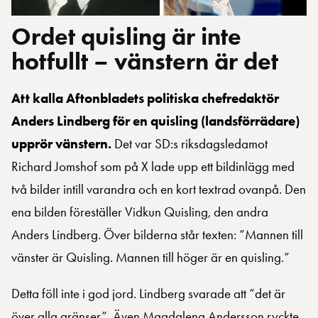
Ordet quisling är inte
hotfullt – vänstern är det
Att kalla Aftonbladets politiska chefredaktör
Anders Lindberg för en quisling (landsförrädare)
upprör vänstern.
Det var SD:s riksdagsledamot
Richard Jomshof som på X lade upp ett bildinlägg med
två bilder intill varandra och en kort textrad ovanpå. Den
ena bilden föreställer Vidkun Quisling, den andra
Anders Lindberg. Över bilderna står texten: ”Mannen till
vänster är Quisling. Mannen till höger är en quisling.”
Detta föll inte i god jord. Lindberg svarade att ”det är
över alla gränser”. Även Magdalena Andersson ryckte