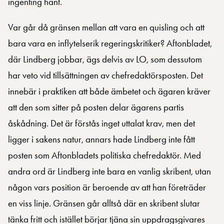
ingenting hänt.
Var går då gränsen mellan att vara en quisling och att
bara vara en inflytelserik regeringskritiker? Aftonbladet,
där Lindberg jobbar, ägs delvis av LO, som dessutom
har veto vid tillsättningen av chefredaktörsposten. Det
innebär i praktiken att både ämbetet och ägaren kräver
att den som sitter på posten delar ägarens partis
åskådning. Det är förstås inget uttalat krav, men det
ligger i sakens natur, annars hade Lindberg inte fått
posten som Aftonbladets politiska chefredaktör. Med
andra ord är Lindberg inte bara en vanlig skribent, utan
någon vars position är beroende av att han företräder
en viss linje. Gränsen går alltså där en skribent slutar
tänka fritt och istället börjar tjäna sin uppdragsgivares