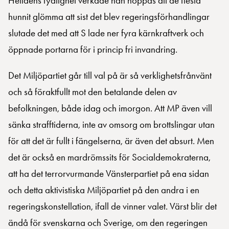
Helldéns tydlighet verkade han hoppas att de flesta
hunnit glömma att sist det blev regeringsförhandlingar
slutade det med att S lade ner fyra kärnkraftverk och
öppnade portarna för i princip fri invandring.
Det Miljöpartiet går till val på är så verklighetsfrånvänt
och så föraktfullt mot den betalande delen av
befolkningen, både idag och imorgon. Att MP även vill
sänka strafftiderna, inte av omsorg om brottslingar utan
för att det är fullt i fängelserna, är även det absurt. Men
det är också en mardrömssits för Socialdemokraterna,
att ha det terrorvurmande Vänsterpartiet på ena sidan
och detta aktivistiska Miljöpartiet på den andra i en
regeringskonstellation, ifall de vinner valet. Värst blir det
ändå för svenskarna och Sverige, om den regeringen