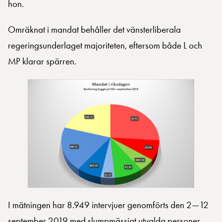
hon.
Omräknat i mandat behåller det vänsterliberala
regeringsunderlaget majoriteten, eftersom både L och
MP klarar spärren.
I mätningen har 8.949 intervjuer genomförts den 2—12
september 2019 med slumpmässigt utvalda personer