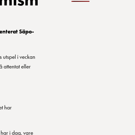
menterat Säpo-
 utspel i veckan
 attentat eller
et har
 har i dag, vare