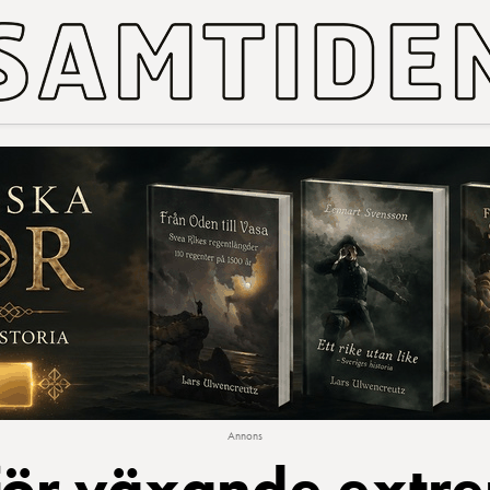
Annons
 för växande extr