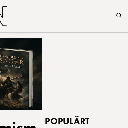
POPULÄRT
emism