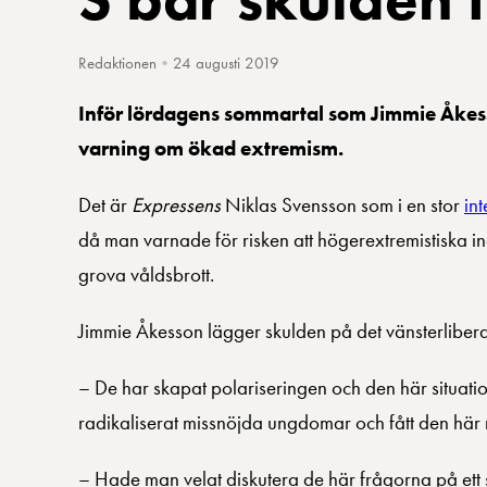
Redaktionen
•
24 augusti 2019
Inför lördagens sommartal som Jimmie Åkesso
varning om ökad extremism.
Det är
Expressens
Niklas Svensson som i en stor
int
då man varnade för risken att högerextremistiska ind
grova våldsbrott.
Jimmie Åkesson lägger skulden på det vänsterliber
– De har skapat polariseringen och den här situati
radikaliserat missnöjda ungdomar och fått den här
– Hade man velat diskutera de här frågorna på ett s