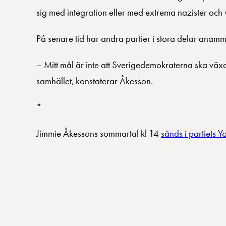
sig med integration eller med extrema nazister och v
På senare tid har andra partier i stora delar anam
– Mitt mål är inte att Sverigedemokraterna ska växa f
samhället, konstaterar Åkesson.
*
Jimmie Åkessons sommartal kl 14
sänds i partiets 