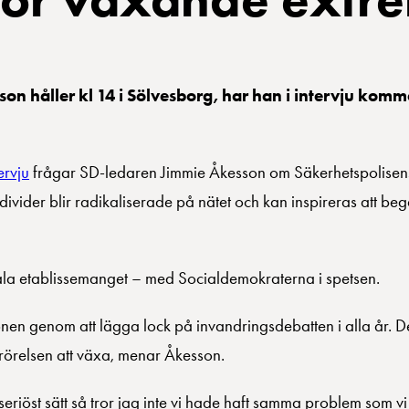
n håller kl 14 i Sölvesborg, har han i intervju kom
ervju
frågar SD-ledaren Jimmie Åkesson om Säkerhetspolisens
ivider blir radikaliserade på nätet och kan inspireras att begå
ala etablissemanget – med Socialdemokraterna i spetsen.
onen genom att lägga lock på invandringsdebatten i alla år. D
 rörelsen att växa, menar Åkesson.
eriöst sätt så tror jag inte vi hade haft samma problem som vi