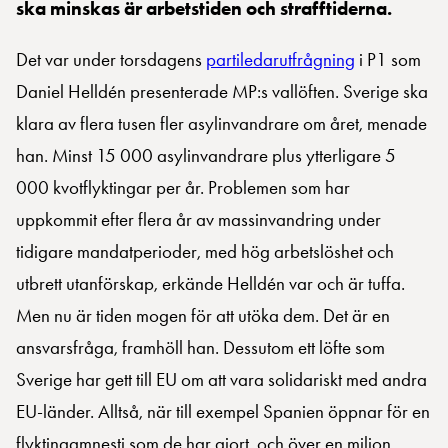
ska minskas är arbetstiden och strafftiderna.
Det var under torsdagens
partiledarutfrågning
i P1 som
Daniel Helldén presenterade MP:s vallöften. Sverige ska
klara av flera tusen fler asylinvandrare om året, menade
han. Minst 15 000 asylinvandrare plus ytterligare 5
000 kvotflyktingar per år. Problemen som har
uppkommit efter flera år av massinvandring under
tidigare mandatperioder, med hög arbetslöshet och
utbrett utanförskap, erkände Helldén var och är tuffa.
Men nu är tiden mogen för att utöka dem. Det är en
ansvarsfråga, framhöll han. Dessutom ett löfte som
Sverige har gett till EU om att vara solidariskt med andra
EU-länder. Alltså, när till exempel Spanien öppnar för en
flyktingamnesti som de har gjort, och över en miljon