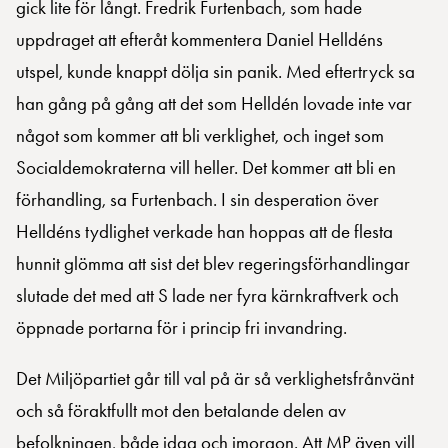
gick lite för långt. Fredrik Furtenbach, som hade
uppdraget att efteråt kommentera Daniel Helldéns
utspel, kunde knappt dölja sin panik. Med eftertryck sa
han gång på gång att det som Helldén lovade inte var
något som kommer att bli verklighet, och inget som
Socialdemokraterna vill heller. Det kommer att bli en
förhandling, sa Furtenbach. I sin desperation över
Helldéns tydlighet verkade han hoppas att de flesta
hunnit glömma att sist det blev regeringsförhandlingar
slutade det med att S lade ner fyra kärnkraftverk och
öppnade portarna för i princip fri invandring.
Det Miljöpartiet går till val på är så verklighetsfrånvänt
och så föraktfullt mot den betalande delen av
befolkningen, både idag och imorgon. Att MP även vill