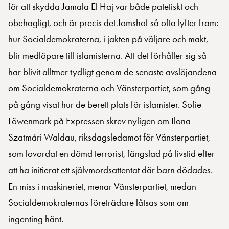
för att skydda Jamala El Haj var både patetiskt och
obehagligt, och är precis det Jomshof så ofta lyfter fram:
hur Socialdemokraterna, i jakten på väljare och makt,
blir medlöpare till islamisterna. Att det förhåller sig så
har blivit alltmer tydligt genom de senaste avslöjandena
om Socialdemokraterna och Vänsterpartiet, som gång
på gång visat hur de berett plats för islamister. Sofie
Löwenmark på Expressen skrev nyligen om Ilona
Szatmári Waldau, riksdagsledamot för Vänsterpartiet,
som lovordat en dömd terrorist, fängslad på livstid efter
att ha initierat ett självmordsattentat där barn dödades.
En miss i maskineriet, menar Vänsterpartiet, medan
Socialdemokraternas företrädare låtsas som om
ingenting hänt.