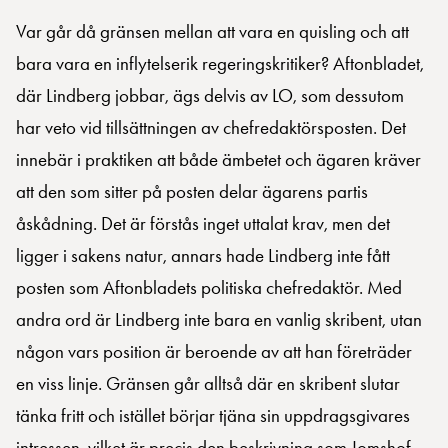
Var går då gränsen mellan att vara en quisling och att
bara vara en inflytelserik regeringskritiker? Aftonbladet,
där Lindberg jobbar, ägs delvis av LO, som dessutom
har veto vid tillsättningen av chefredaktörsposten. Det
innebär i praktiken att både ämbetet och ägaren kräver
att den som sitter på posten delar ägarens partis
åskådning. Det är förstås inget uttalat krav, men det
ligger i sakens natur, annars hade Lindberg inte fått
posten som Aftonbladets politiska chefredaktör. Med
andra ord är Lindberg inte bara en vanlig skribent, utan
någon vars position är beroende av att han företräder
en viss linje. Gränsen går alltså där en skribent slutar
tänka fritt och istället börjar tjäna sin uppdragsgivares
intressen, vilket är precis den beskrivning som Jomshof