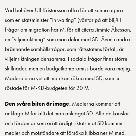
Vad behöver Ulf Kristersson offra för att kunna agera
som en statsminister ”in waiting” (väntar på att bli)? I
frågor om migration har M, för att citera Jimmie Åkesson,
en ”viljeinriktning” som man delar med SD. Även i andra
brännande samhällsfrågor, som rättsstatens förfall, är
viljeinriktningen densamma. I sociala frågor finns större
skillnader, men en budgetkompromiss borde vara möjlig.
Moderaterna vet att man kan räkna med SD, som ju
röstade för M-KD-budgeten för 2019.
Den svåra biten är image.
Medierna kommer att
anklaga M för allt det man anklagat SD. Alla de känslor
och fördomar som orättfärdigt riktats mot SD kommer
medier och motståndare att försöka klibba ner M med.