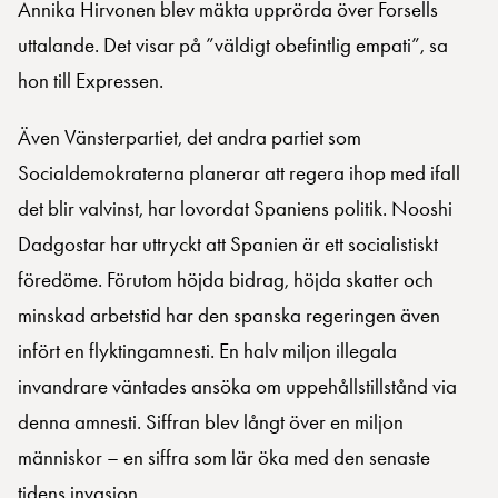
Annika Hirvonen blev mäkta upprörda över Forsells
uttalande. Det visar på ”väldigt obefintlig empati”, sa
hon till Expressen.
Även Vänsterpartiet, det andra partiet som
Socialdemokraterna planerar att regera ihop med ifall
det blir valvinst, har lovordat Spaniens politik. Nooshi
Dadgostar har uttryckt att Spanien är ett socialistiskt
föredöme. Förutom höjda bidrag, höjda skatter och
minskad arbetstid har den spanska regeringen även
infört en flyktingamnesti. En halv miljon illegala
invandrare väntades ansöka om uppehållstillstånd via
denna amnesti. Siffran blev långt över en miljon
människor – en siffra som lär öka med den senaste
tidens invasion.