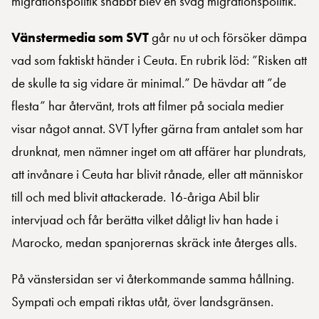
migrationspolitik snabbt blev en svag migrationspolitik.
Vänstermedia som SVT
går nu ut och försöker dämpa
vad som faktiskt händer i Ceuta. En rubrik löd: ”Risken att
de skulle ta sig vidare är minimal.” De hävdar att ”de
flesta” har återvänt, trots att filmer på sociala medier
visar något annat. SVT lyfter gärna fram antalet som har
drunknat, men nämner inget om att affärer har plundrats,
att invånare i Ceuta har blivit rånade, eller att människor
till och med blivit attackerade. 16-åriga Abil blir
intervjuad och får berätta vilket dåligt liv han hade i
Marocko, medan spanjorernas skräck inte återges alls.
På vänstersidan ser vi återkommande samma hållning.
Sympati och empati riktas utåt, över landsgränsen.