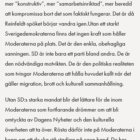
mer ”konstruktiv”, mer ”samarbetsinriktad”, mer beredd
att kompromissa bort det som faktiskt fungerar. Det är då
Reinfeldt-spöket börjar vandra igen.Utan ett starkt
Sverigedemokraterna finns det ingen kraft som håller
Moderaterna på plats. Det är den enkla, obehagliga
sanningen. SD är inte bara ett parti bland andra. De är
den nödvändiga motvikten. De är den politiska realiteten
som tvingar Moderaterna att hålla huvudet kallt när det
gäller migration, brott och kulturell sammanhållning.
Utan SD:s starka mandat blir det lättare för de inom
Moderaterna som fortfarande drömmer om att bli
omtyckta av Dagens Nyheter och den kulturella
överheten att ta över. Rösta därför inte på Moderaterna i
hopp om att de ska stå stadiga på egen hand. De har