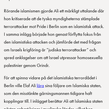
Rörande islamismen gjorde Ali ett märkligt uttalande där
hon kritiserade att de tyska myndigheterna stämplade
terrorattacker mot Pride i Berlin som en islamistisk attack.
I samma inlägg började hon genast förflytta fokus från
den islamistiska attacken och jämförde det med frågan
om Israels krigföring är ”judiska terrorattacker” och
spred anklagelser om att Israel utpressar homosexuella
palestinier genom Grindr.
För att spinna vidare på det islamistiska terrordådet i
Berlin ville Elaf Ali
lära
sina följare om Islamiska staten,
som den misstänkte gärningsmannen tidigare haft
kopplingar till. I inlägget berättar Ali att Islamiska staten
nästan enbart krigar i muslimska länder, vilket hon