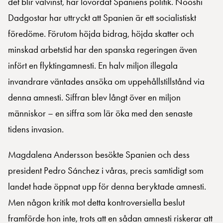
det blir valvinst, har lovordat Spaniens politik. Nooshi
Dadgostar har uttryckt att Spanien är ett socialistiskt
föredöme. Förutom höjda bidrag, höjda skatter och
minskad arbetstid har den spanska regeringen även
infört en flyktingamnesti. En halv miljon illegala
invandrare väntades ansöka om uppehållstillstånd via
denna amnesti. Siffran blev långt över en miljon
människor – en siffra som lär öka med den senaste
tidens invasion.
Magdalena Andersson besökte Spanien och dess
president Pedro Sánchez i våras, precis samtidigt som
landet hade öppnat upp för denna beryktade amnesti.
Men någon kritik mot detta kontroversiella beslut
framförde hon inte, trots att en sådan amnesti riskerar att