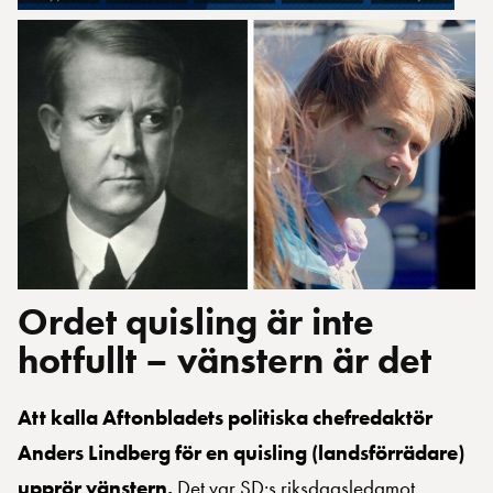
Ordet quisling är inte
hotfullt – vänstern är det
Att kalla Aftonbladets politiska chefredaktör
Anders Lindberg för en quisling (landsförrädare)
upprör vänstern.
Det var SD:s riksdagsledamot