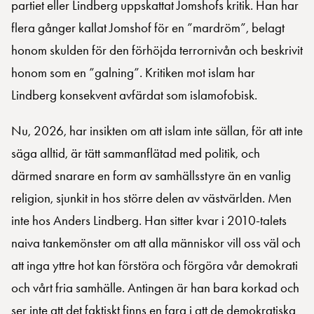
partiet eller Lindberg uppskattat Jomshofs kritik. Han har
flera gånger kallat Jomshof för en ”mardröm”, belagt
honom skulden för den förhöjda terrornivån och beskrivit
honom som en ”galning”. Kritiken mot islam har
Lindberg konsekvent avfärdat som islamofobisk.
Nu, 2026, har insikten om att islam inte sällan, för att inte
säga alltid, är tätt sammanflätad med politik, och
därmed snarare en form av samhällsstyre än en vanlig
religion, sjunkit in hos större delen av västvärlden. Men
inte hos Anders Lindberg. Han sitter kvar i 2010-talets
naiva tankemönster om att alla människor vill oss väl och
att inga yttre hot kan förstöra och förgöra vår demokrati
och vårt fria samhälle. Antingen är han bara korkad och
ser inte att det faktiskt finns en fara i att de demokratiska