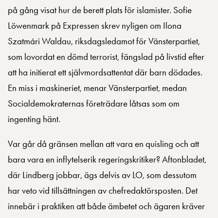
på gång visat hur de berett plats för islamister. Sofie
Löwenmark på Expressen skrev nyligen om Ilona
Szatmári Waldau, riksdagsledamot för Vänsterpartiet,
som lovordat en dömd terrorist, fängslad på livstid efter
att ha initierat ett självmordsattentat där barn dödades.
En miss i maskineriet, menar Vänsterpartiet, medan
Socialdemokraternas företrädare låtsas som om
ingenting hänt.
Var går då gränsen mellan att vara en quisling och att
bara vara en inflytelserik regeringskritiker? Aftonbladet,
där Lindberg jobbar, ägs delvis av LO, som dessutom
har veto vid tillsättningen av chefredaktörsposten. Det
innebär i praktiken att både ämbetet och ägaren kräver