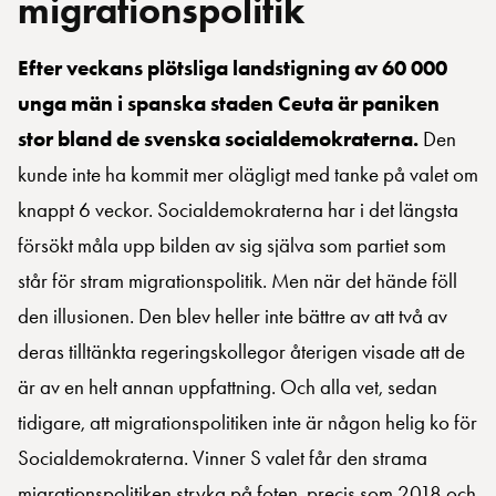
migrationspolitik
Efter veckans plötsliga landstigning av 60 000
unga män i spanska staden Ceuta är paniken
stor bland de svenska socialdemokraterna.
Den
kunde inte ha kommit mer olägligt med tanke på valet om
knappt 6 veckor. Socialdemokraterna har i det längsta
försökt måla upp bilden av sig själva som partiet som
står för stram migrationspolitik. Men när det hände föll
den illusionen. Den blev heller inte bättre av att två av
deras tilltänkta regeringskollegor återigen visade att de
är av en helt annan uppfattning. Och alla vet, sedan
tidigare, att migrationspolitiken inte är någon helig ko för
Socialdemokraterna. Vinner S valet får den strama
migrationspolitiken stryka på foten, precis som 2018 och