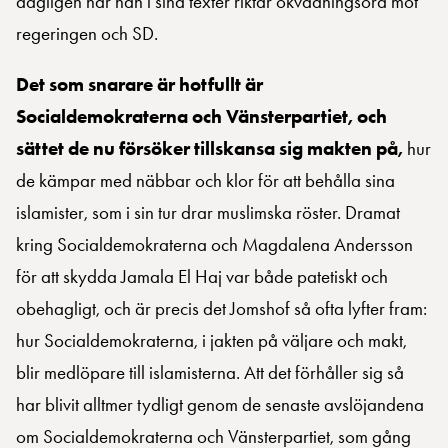
dagligen när han i sina texter riktar okvädningsord mot
regeringen och SD.
Det som snarare är hotfullt är
Socialdemokraterna och Vänsterpartiet, och
sättet de nu försöker tillskansa sig makten på,
hur
de kämpar med näbbar och klor för att behålla sina
islamister, som i sin tur drar muslimska röster. Dramat
kring Socialdemokraterna och Magdalena Andersson
för att skydda Jamala El Haj var både patetiskt och
obehagligt, och är precis det Jomshof så ofta lyfter fram:
hur Socialdemokraterna, i jakten på väljare och makt,
blir medlöpare till islamisterna. Att det förhåller sig så
har blivit alltmer tydligt genom de senaste avslöjandena
om Socialdemokraterna och Vänsterpartiet, som gång