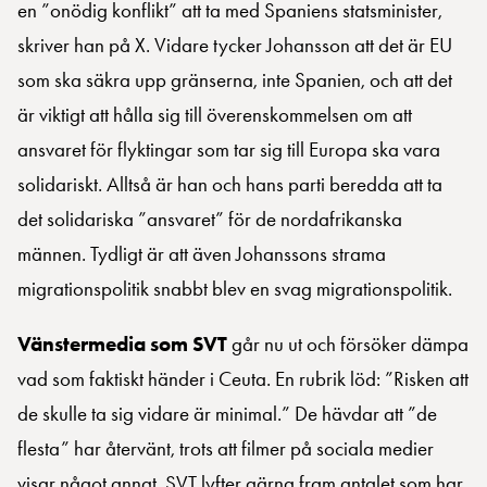
en ”onödig konflikt” att ta med Spaniens statsminister,
skriver han på X. Vidare tycker Johansson att det är EU
som ska säkra upp gränserna, inte Spanien, och att det
är viktigt att hålla sig till överenskommelsen om att
ansvaret för flyktingar som tar sig till Europa ska vara
solidariskt. Alltså är han och hans parti beredda att ta
det solidariska ”ansvaret” för de nordafrikanska
männen. Tydligt är att även Johanssons strama
migrationspolitik snabbt blev en svag migrationspolitik.
Vänstermedia som SVT
går nu ut och försöker dämpa
vad som faktiskt händer i Ceuta. En rubrik löd: ”Risken att
de skulle ta sig vidare är minimal.” De hävdar att ”de
flesta” har återvänt, trots att filmer på sociala medier
visar något annat. SVT lyfter gärna fram antalet som har