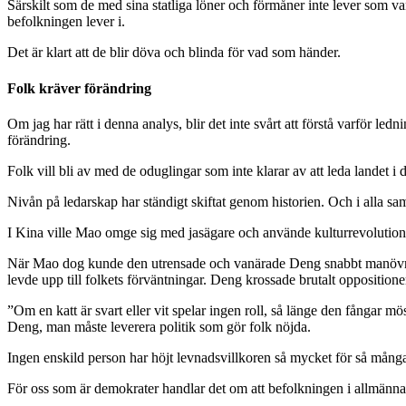
Särskilt som de med sina statliga löner och förmåner inte lever som 
befolkningen lever i.
Det är klart att de blir döva och blinda för vad som händer.
Folk kräver förändring
Om jag har rätt i denna analys, blir det inte svårt att förstå varför ledn
förändring.
Folk vill bli av med de oduglingar som inte klarar av att leda landet i
Nivån på ledarskap har ständigt skiftat genom historien. Och i alla sa
I Kina ville Mao omge sig med jasägare och använde kulturrevolutio
När Mao dog kunde den utrensade och vanärade Deng snabbt manövrera s
levde upp till folkets förväntningar. Deng krossade brutalt oppositionen
”Om en katt är svart eller vit spelar ingen roll, så länge den fångar m
Deng, man måste leverera politik som gör folk nöjda.
Ingen enskild person har höjt levnadsvillkoren så mycket för så mång
För oss som är demokrater handlar det om att befolkningen i allmänna 