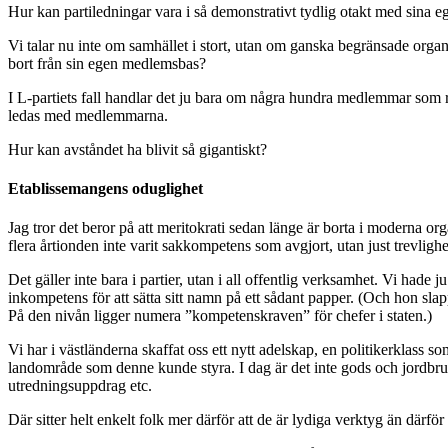
Hur kan partiledningar vara i så demonstrativt tydlig otakt med sina
Vi talar nu inte om samhället i stort, utan om ganska begränsade organ
bort från sin egen medlemsbas?
I L-partiets fall handlar det ju bara om några hundra medlemmar som r
ledas med medlemmarna.
Hur kan avståndet ha blivit så gigantiskt?
Etablissemangens oduglighet
Jag tror det beror på att meritokrati sedan länge är borta i moderna or
flera årtionden inte varit sakkompetens som avgjort, utan just trevlighe
Det gäller inte bara i partier, utan i all offentlig verksamhet. Vi ha
inkompetens för att sätta sitt namn på ett sådant papper. (Och hon sla
På den nivån ligger numera ”kompetenskraven” för chefer i staten.)
Vi har i västländerna skaffat oss ett nytt adelskap, en politikerklass s
landområde som denne kunde styra. I dag är det inte gods och jordbruk
utredningsuppdrag etc.
Där sitter helt enkelt folk mer därför att de är lydiga verktyg än därför