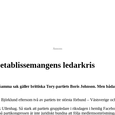
Annons
etablissemangens ledarkris
Samma sak gäller brittiska Tory-partiets Boris Johnson. Men båda
n Björklund eftersom två av partiets tre största förbund – Västsverige o
k Ullenhag. Så stark att partiets gruppledare i riksdagen i hemlig Fa
n på partikongressen är inte juridiskt bundna att följa medlemsomröstning