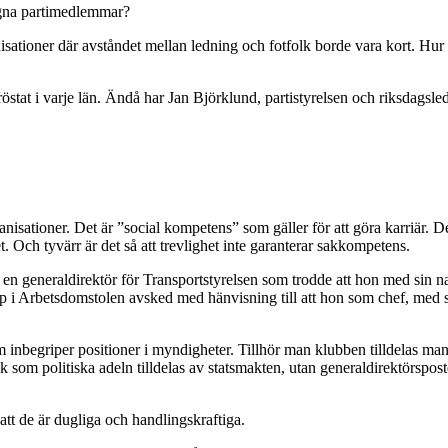
 egna partimedlemmar?
isationer där avståndet mellan ledning och fotfolk borde vara kort. Hur
östat i varje län. Ändå har Jan Björklund, partistyrelsen och riksdagsl
ganisationer. Det är ”social kompetens” som gäller för att göra karriär.
t. Och tyvärr är det så att trevlighet inte garanterar sakkompetens.
de ju en generaldirektör för Transportstyrelsen som trodde att hon med si
pp i Arbetsdomstolen avsked med hänvisning till att hon som chef, med s
om inbegriper positioner i myndigheter. Tillhör man klubben tilldelas man
 som politiska adeln tilldelas av statsmakten, utan generaldirektörspos
 att de är dugliga och handlingskraftiga.