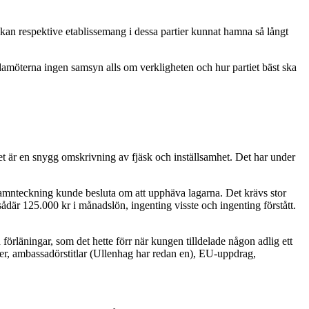
 kan respektive etablissemang i dessa partier kunnat hamna så långt
edamöterna ingen samsyn alls om verkligheten och hur partiet bäst ska
 Det är en snygg omskrivning av fjäsk och inställsamhet. Det har under
n namnteckning kunde besluta om att upphäva lagarna. Det krävs stor
ådär 125.000 kr i månadslön, ingenting visste och ingenting förstått.
 förläningar, som det hette förr när kungen tilldelade någon adlig ett
ter, ambassadörstitlar (Ullenhag har redan en), EU-uppdrag,