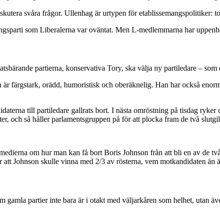
diskutera svåra frågor. Ullenhag är urtypen för etablissemangspolitiker:
semangsparti som Liberalerna var oväntat. Men L-medlemmarna har uppenba
statsbärande partierna, konservativa Tory, ska välja ny partiledare – som
r färgstark, orädd, humoristisk och oberäknelig. Han har också enormt 
daterna till partiledare gallrats bort. I nästa omröstning på tisdag ryker 
ter, och så håller parlamentsgruppen på för att plocka fram de två slutgi
 medierna om hur man kan få bort Boris Johnson från att bli en av de 
att Johnson skulle vinna med 2/3 av rösterna, vem motkandidaten än ä
m gamla partier inte bara är i otakt med väljarkåren som helhet, utan ä