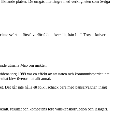
h liknande platser. De umgås inte längre med verkligheten som övriga
inte svårt att förstå varför folk – överallt, från L till Tory – kräver
m kunde utmana Mao om makten.
ens torg 1989 var en effekt av att staten och kommunistpartiet inte
sultat blev överordnat allt annat.
et. Det går inte hålla ett folk i schack bara med pansarvagnar, insåg
skraft, resultat och kompetens före vänskapskorruption och jasägeri.