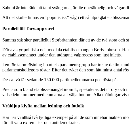
Sabuni är inte rädd att ta ut svängarna, är lite oberäknelig och vågar 
Att det skulle finnas en ”populistisk” våg i ett så utpräglat etablis
Parallell till Tory-upproret
Samma sak sker parallellt i Storbritannien där ett av de två stora och 
Där avskyr politiska och mediala etablissemangen Boris Johnson. Han ä
av etablissemanget under den utdragna valprocess som just inletts.
I en första omröstning i partiets parlamentsgrupp har tre av de tio kandi
parlamentskollegors röster. Efter det ryker den som fått minst antal rös
Dessa två får sedan de 150.000 partimedlemmarna poströsta på.
Precis som bland etablissemanget inom L, spekuleras det i Tory och i
valsedeln kommer medlemmarna att välja honom. Alla mätningar visar 
Vråldjup klyfta mellan ledning och fotfolk
Här har vi alltså två tydliga exempel på att de som innehar makten ino
för att vara extremister och antidemokrater.