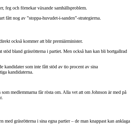
 torr, feg och förnekar växande samhällsproblem.
rt fått nog av ”stoppa-huvudet-i-sanden”-strategierna.
 direkt också kommer att blir premiärminister.
stöd bland gräsrötterna i partiet. Men också han kan bli bortgallrad
de kandidater som inte fått stöd av tio procent av sina
ltiga kandidaterna.
två som medlemmarna får rösta om. Alla vet att om Johnson är med på
r.
ven med gräsrötterna i sina egna partier – de man knappast kan anklaga