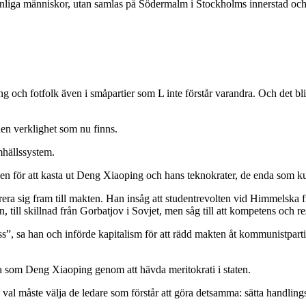
vanliga människor, utan samlas på Södermalm i Stockholms innerstad oc
ing och fotfolk även i småpartier som L inte förstår varandra. Och det blir 
 den verklighet som nu finns.
mhällssystem.
nen för att kasta ut Deng Xiaoping och hans teknokrater, de enda so
ig fram till makten. Han insåg att studentrevolten vid Himmelska frid
, till skillnad från Gorbatjov i Sovjet, men såg till att kompetens och re
öss”, sa han och införde kapitalism för att rädd makten åt kommunistparti
a som Deng Xiaoping genom att hävda meritokrati i staten.
val måste välja de ledare som förstår att göra detsamma: sätta handling