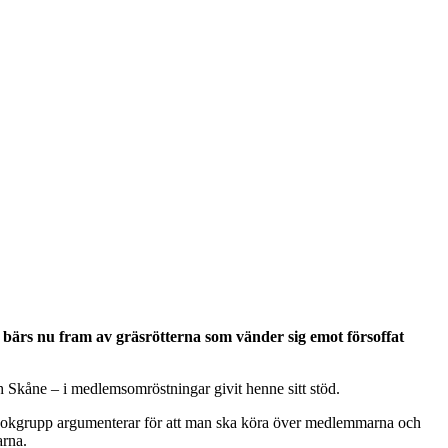
 bärs nu fram av gräsrötterna som vänder sig emot försoffat
ch Skåne – i medlemsomröstningar givit henne sitt stöd.
cebookgrupp argumenterar för att man ska köra över medlemmarna och
arna.