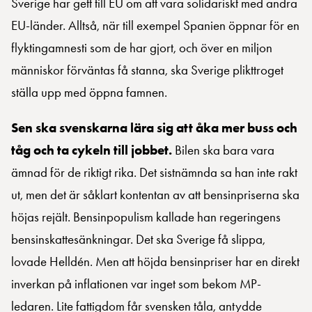
Sverige har gett till EU om att vara solidariskt med andra
EU-länder. Alltså, när till exempel Spanien öppnar för en
flyktingamnesti som de har gjort, och över en miljon
människor förväntas få stanna, ska Sverige plikttroget
ställa upp med öppna famnen.
Sen ska svenskarna lära sig att åka mer buss och
tåg och ta cykeln till jobbet.
Bilen ska bara vara
ämnad för de riktigt rika. Det sistnämnda sa han inte rakt
ut, men det är såklart kontentan av att bensinpriserna ska
höjas rejält. Bensinpopulism kallade han regeringens
bensinskattesänkningar. Det ska Sverige få slippa,
lovade Helldén. Men att höjda bensinpriser har en direkt
inverkan på inflationen var inget som bekom MP-
ledaren. Lite fattigdom får svensken tåla, antydde