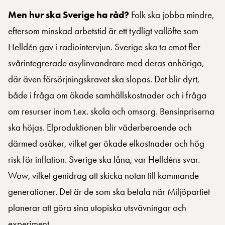
Men hur ska Sverige ha råd?
Folk ska jobba mindre,
eftersom minskad arbetstid är ett tydligt vallöfte som
Helldén gav i radiointervjun. Sverige ska ta emot fler
svårintegrerade asylinvandrare med deras anhöriga,
där även försörjningskravet ska slopas. Det blir dyrt,
både i fråga om ökade samhällskostnader och i fråga
om resurser inom t.ex. skola och omsorg. Bensinpriserna
ska höjas. Elproduktionen blir väderberoende och
därmed osäker, vilket ger ökade elkostnader och hög
risk för inflation. Sverige ska låna, var Helldéns svar.
Wow, vilket genidrag att skicka notan till kommande
generationer. Det är de som ska betala när Miljöpartiet
planerar att göra sina utopiska utsvävningar och
experiment.