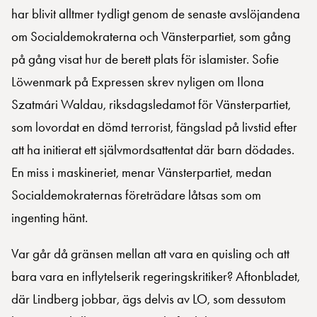
har blivit alltmer tydligt genom de senaste avslöjandena
om Socialdemokraterna och Vänsterpartiet, som gång
på gång visat hur de berett plats för islamister. Sofie
Löwenmark på Expressen skrev nyligen om Ilona
Szatmári Waldau, riksdagsledamot för Vänsterpartiet,
som lovordat en dömd terrorist, fängslad på livstid efter
att ha initierat ett självmordsattentat där barn dödades.
En miss i maskineriet, menar Vänsterpartiet, medan
Socialdemokraternas företrädare låtsas som om
ingenting hänt.
Var går då gränsen mellan att vara en quisling och att
bara vara en inflytelserik regeringskritiker? Aftonbladet,
där Lindberg jobbar, ägs delvis av LO, som dessutom