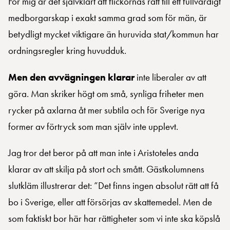
För mig är det självklart att flickornas rätt till ett fullvärdigt
medborgarskap i exakt samma grad som för män, är
betydligt mycket viktigare än huruvida stat/kommun har
ordningsregler kring huvudduk.
Men den avvägningen klarar
inte liberaler av att
göra. Man skriker högt om små, synliga friheter men
rycker på axlarna åt mer subtila och för Sverige nya
former av förtryck som man själv inte upplevt.
Jag tror det beror på att man inte i Aristoteles anda
klarar av att skilja på stort och smått. Gästkolumnens
slutkläm illustrerar det: ”Det finns ingen absolut rätt att få
bo i Sverige, eller att försörjas av skattemedel. Men de
som faktiskt bor här har rättigheter som vi inte ska köpslå