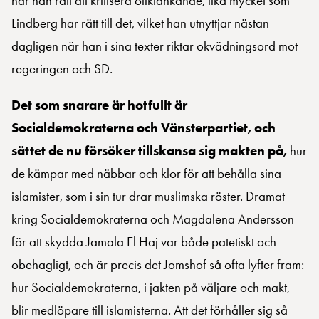
har han rätt att kritisera oliktänkande, lika mycket som
Lindberg har rätt till det, vilket han utnyttjar nästan
dagligen när han i sina texter riktar okvädningsord mot
regeringen och SD.
Det som snarare är hotfullt är
Socialdemokraterna och Vänsterpartiet, och
sättet de nu försöker tillskansa sig makten på,
hur
de kämpar med näbbar och klor för att behålla sina
islamister, som i sin tur drar muslimska röster. Dramat
kring Socialdemokraterna och Magdalena Andersson
för att skydda Jamala El Haj var både patetiskt och
obehagligt, och är precis det Jomshof så ofta lyfter fram:
hur Socialdemokraterna, i jakten på väljare och makt,
blir medlöpare till islamisterna. Att det förhåller sig så