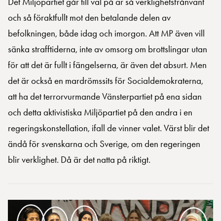
Det Miljöpartiet går till val på är så verklighetsfrånvänt
och så föraktfullt mot den betalande delen av
befolkningen, både idag och imorgon. Att MP även vill
sänka strafftiderna, inte av omsorg om brottslingar utan
för att det är fullt i fängelserna, är även det absurt. Men
det är också en mardrömssits för Socialdemokraterna,
att ha det terrorvurmande Vänsterpartiet på ena sidan
och detta aktivistiska Miljöpartiet på den andra i en
regeringskonstellation, ifall de vinner valet. Värst blir det
ändå för svenskarna och Sverige, om den regeringen
blir verklighet. Då är det natta på riktigt.