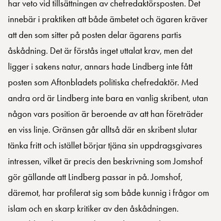
har veto vid tillsättningen av chefredaktörsposten. Det
innebär i praktiken att både ämbetet och ägaren kräver
att den som sitter på posten delar ägarens partis
åskådning. Det är förstås inget uttalat krav, men det
ligger i sakens natur, annars hade Lindberg inte fått
posten som Aftonbladets politiska chefredaktör. Med
andra ord är Lindberg inte bara en vanlig skribent, utan
någon vars position är beroende av att han företräder
en viss linje. Gränsen går alltså där en skribent slutar
tänka fritt och istället börjar tjäna sin uppdragsgivares
intressen, vilket är precis den beskrivning som Jomshof
gör gällande att Lindberg passar in på. Jomshof,
däremot, har profilerat sig som både kunnig i frågor om
islam och en skarp kritiker av den åskådningen.