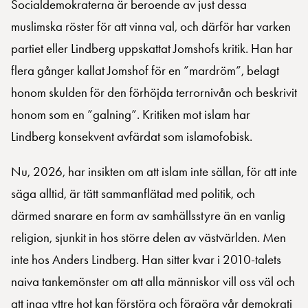
Socialdemokraterna är beroende av just dessa
muslimska röster för att vinna val, och därför har varken
partiet eller Lindberg uppskattat Jomshofs kritik. Han har
flera gånger kallat Jomshof för en ”mardröm”, belagt
honom skulden för den förhöjda terrornivån och beskrivit
honom som en ”galning”. Kritiken mot islam har
Lindberg konsekvent avfärdat som islamofobisk.
Nu, 2026, har insikten om att islam inte sällan, för att inte
säga alltid, är tätt sammanflätad med politik, och
därmed snarare en form av samhällsstyre än en vanlig
religion, sjunkit in hos större delen av västvärlden. Men
inte hos Anders Lindberg. Han sitter kvar i 2010-talets
naiva tankemönster om att alla människor vill oss väl och
att inga yttre hot kan förstöra och förgöra vår demokrati