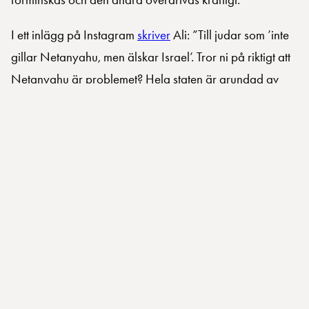
I ett inlägg på Instagram
skriver
Ali: ”Till judar som ’inte
gillar Netanyahu, men älskar Israel’. Tror ni på riktigt att
Netanyahu är problemet? Hela staten är grundad av
nationalistiska terrorister. Jag har en judisk kompis som
vägrade läsa det jag skickade henne om Nakban 1948.
Vissa vill hellre tro på bilden att de bara är trygga i
Israel trots att judar lever tryggt i alla länder i hela
världen. De väljer okunskap och tystnad framför att stå
upp för mänskliga rättigheter. Men 27 januari ska de
påminna om Förintelsen och berätta om hur viktigt det är
att vi inte glömmer.”
I hennes inlägg avkräver hon judar att ta avstånd från