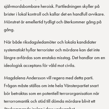
självmordsbombare heroisk. Partiledningen skyller på
brister i lokal kontroll och kallar det en handfull avvikare.
Mönstret är emellertid tydligt och återkommer gång på
gång.
När både riksdagsledamöter och lokala kandidater
systematiskt hyllar terrorister och mördare kan det inte
längre avfärdas som enstaka misstag. Det handlar om en
ideologisk acceptans för våld mot civila.
Magdalena Andersson vill regera med detta parti.
Frågan måste ställas om inte hela Vänsterpartiet snart
bör betraktas som en potentiell terrororganisation när
terrorromantik och stöd till dömda mördare blivit ett
återkommande inslag i dess verksamhet.